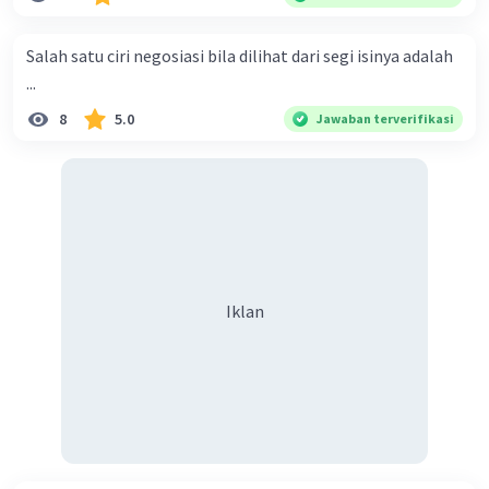
menyiarkan agama yang haq, yakni agama islam, agama
yang diridai oleh Allah swt. Semoga kita sekalian termasuk
Salah satu ciri negosiasi bila dilihat dari segi isinya adalah
ke dalam umat-Nya yang diberkahi. Amin ya rabbal alamin.
...
Hadirin sekalian yang berbahagia! Dirasa amat penting
8
5.0
Jawaban terverifikasi
sekali jiwa sosial untuk diterapkan di lingkungan keluarga,
sanak saudara, bahkan juga di masyarakat luas. Karena
dengan jiwa sosial, maka terjalinlah di antara kita saling
tolong-menolong, dan kasih sayang. Sehngga orang-
orang yang butuh akan pertolongan kita, akan
mendapatkan haq-Nya. Perhatikan kalimat berikut! Puji
syukur kita sanjungkan kehadirat Allah swt, karena dengan
Iklan
limpahan karuniaNya kita bisa berkumpul di sini. Kalimat
tersebut termasuk …. A. salam pembuka B. ucapan terima
kasih C. pengenalan topik D. tema E. judul