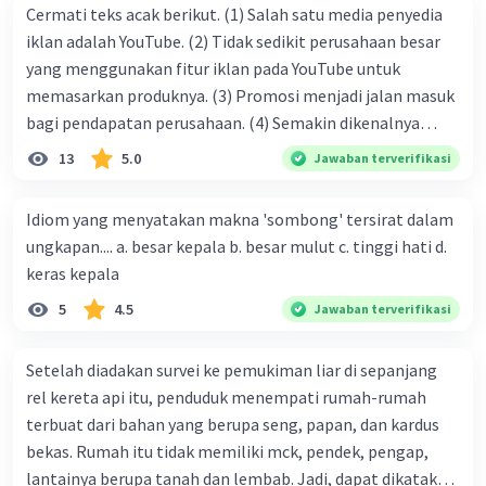
Cermati teks acak berikut. (1) Salah satu media penyedia
iklan adalah YouTube. (2) Tidak sedikit perusahaan besar
yang menggunakan fitur iklan pada YouTube untuk
memasarkan produknya. (3) Promosi menjadi jalan masuk
bagi pendapatan perusahaan. (4) Semakin dikenalnya
suatu produk oleh konsumen, semakin besar pula peluang
13
5.0
Jawaban terverifikasi
penjualan produk. (5) Hal ini disebabkan iklan atau
promosi merupakan cara untuk mengenalkan produk
Idiom yang menyatakan makna 'sombong' tersirat dalam
perusahaan kepada konsumen. Urutan yang tepat agar
ungkapan.... a. besar kepala b. besar mulut c. tinggi hati d.
menjadi teks eksposisi yang padu adalah .... A. (1)-(2)-(3)-
keras kepala
(4)-(5) B. (2)-(1)-(3)-(4)-(5) C. (3)-(1)-(2)-(5)-(4) D. (3)-(5)-
5
4.5
Jawaban terverifikasi
(4)-(1)-(2) E. (5)-(1)-(3)-(4)-(2)
Setelah diadakan survei ke pemukiman liar di sepanjang
rel kereta api itu, penduduk menempati rumah-rumah
terbuat dari bahan yang berupa seng, papan, dan kardus
bekas. Rumah itu tidak memiliki mck, pendek, pengap,
lantainya berupa tanah dan lembab. Jadi, dapat dikatakan