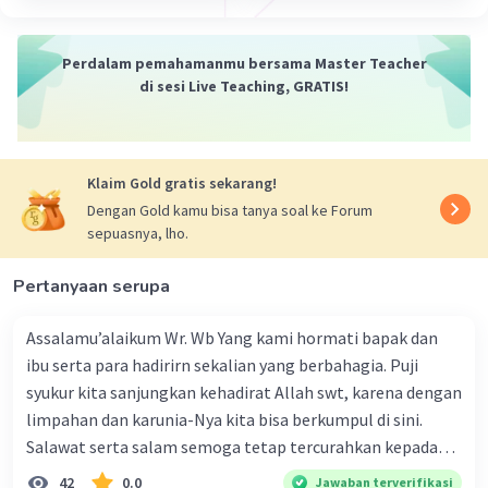
Perdalam pemahamanmu bersama Master Teacher
Iklan
di sesi Live Teaching, GRATIS!
Klaim Gold gratis sekarang!
Dengan Gold kamu bisa tanya soal ke Forum
sepuasnya, lho.
Pertanyaan serupa
Assalamu’alaikum Wr. Wb Yang kami hormati bapak dan
ibu serta para hadirirn sekalian yang berbahagia. Puji
syukur kita sanjungkan kehadirat Allah swt, karena dengan
limpahan dan karunia-Nya kita bisa berkumpul di sini.
Salawat serta salam semoga tetap tercurahkan kepada
junjungan Nabi besar Muhammad saw, karena beliau
42
0.0
Jawaban terverifikasi