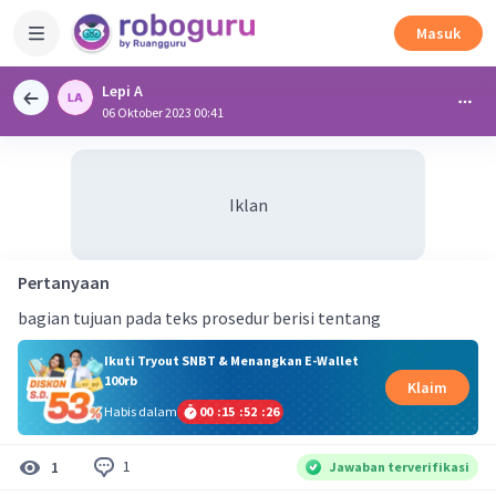
Masuk
Lepi A
06 Oktober 2023 00:41
Iklan
Pertanyaan
bagian tujuan pada teks prosedur berisi tentang
Ikuti Tryout SNBT & Menangkan E-Wallet
100rb
Klaim
Habis dalam
00
:
15
:
52
:
25
1
1
Jawaban terverifikasi