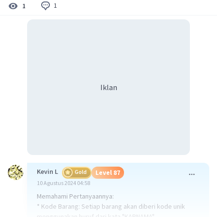
1
1
Iklan
Kevin L
Gold
Level 87
10 Agustus 2024 04:58
Memahami Pertanyaannya:
* Kode Barang: Setiap barang akan diberi kode unik
menggunakan huruf dari kata "KARNAMA".