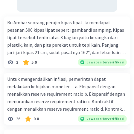
Bu Ambar seorang perajin kipas lipat. la mendapat
pesanan 500 kipas lipat seperti gambar di samping. Kipas
lipat tersebut terdiri atas 3 bagian yaitu kerangka dari
plastik, kain, dan pita perekat untuk tepi kain. Panjang
jari-jari kipas 21 cm, sudut pusatnya 162°, dan lebar kain 14
cm. Biaya kerangka dan tali sebesar Rp1.800,00 per buah,
2
5.0
Jawaban terverifikasi
kain sebesar Rp40.000,00/m², dan pita perekat
Rp350,00/m. Kipas tersebut dijual dengan harga
Untuk mengendalikan inflasi, pemerintah dapat
Rp6.500,00 per buah. Tentukan total keuntungan yang
melakukan kebijakan moneter .... a. Ekspansif dengan
diperoleh Bu Ambar.
menaikkan reserve requirement ratio b. Ekspansif dengan
menurunkan reserve requirement ratio c. Kontraktif
dengan menaikkan reserve requirement ratio d. Kontraktif
dengan menurunkan reserve requirement ratio e.
36
0.0
Jawaban terverifikasi
Ekspansif dengan menaikkan tingkat diskonto Bila Bank
Indonesia melakukan kebijakan moneter ekspansif,