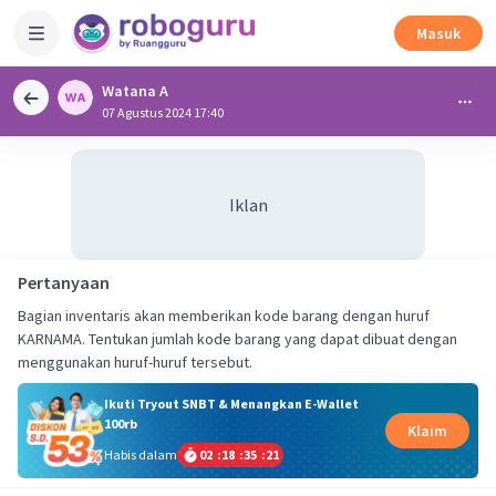
Masuk
Watana A
07 Agustus 2024 17:40
Iklan
Pertanyaan
Bagian inventaris akan memberikan kode barang dengan huruf
KARNAMA. Tentukan jumlah kode barang yang dapat dibuat dengan
menggunakan huruf-huruf tersebut.
Ikuti Tryout SNBT & Menangkan E-Wallet
100rb
Klaim
Habis dalam
02
:
18
:
35
:
21