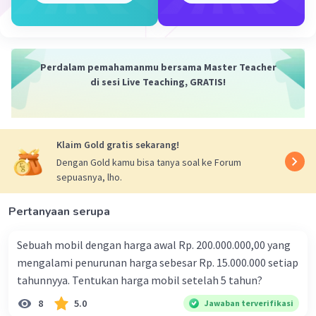
digunakan) = 7
Jadi, jumlah kode barang yang bisa dibuat adalah:
P(7,7) = 7! / (7-7)! = 7! / 0! = 7!
Hitung Faktorial:
Perdalam pemahamanmu bersama Master Teacher
7! = 7 x 6 x 5 x 4 x 3 x 2 x 1 = 5040
di sesi Live Teaching, GRATIS!
Kesimpulan:
Dengan demikian, terdapat 5040 kode barang berbeda
yang dapat dibuat menggunakan huruf-huruf dalam kata
"KARNAMA".
Penjelasan Tambahan:
Klaim Gold gratis sekarang!
* 0! (nol faktorial) nilainya selalu 1.
Dengan Gold kamu bisa tanya soal ke Forum
* Faktorial: Faktorial dari suatu bilangan adalah hasil
sepuasnya, lho.
perkalian bilangan itu dengan semua bilangan asli yang
lebih kecil darinya.
Pertanyaan serupa
Jadi, jawaban atas pertanyaan tersebut adalah 5040
kode barang.
Sebuah mobil dengan harga awal Rp. 200.000.000,00 yang
Apakah ada pertanyaan lain mengenai soal ini?
Semoga penjelasan ini membantu!
mengalami penurunan harga sebesar Rp. 15.000.000 setiap
tahunnyya. Tentukan harga mobil setelah 5 tahun?
·
0.0
(
0
)
Balas
Beri Rating
8
5.0
Jawaban terverifikasi