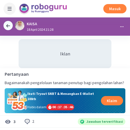
Masuk
KAISA
18 April 2024 21:28
Iklan
Pertanyaan
Bagaimanakah pengelolaan tanaman penutup bagi pengolahan lahan?
Ikuti Tryout SNBT & Menangkan E-Wallet
100rb
Klaim
Habis dalam
00
:
17
:
35
:
46
2
3
Jawaban terverifikasi