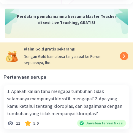
Menjaga Keseimbangan Nutrien: Tanaman penutup yang
dipilih dengan baik dapat mengambil nutrien dari dalam
tanah, terutama nitrogen, dan menyimpannya dalam
Perdalam pemahamanmu bersama Master Teacher
jaringan tanaman. Setelah tanaman penutup ditebang
di sesi Live Teaching, GRATIS!
atau dicangkul, nutrien yang tersimpan dapat
dilepaskan ke dalam tanah untuk digunakan oleh
tanaman selanjutnya.
Klaim Gold gratis sekarang!
Beberapa praktik pengelolaan tanaman penutup yang
Dengan Gold kamu bisa tanya soal ke Forum
umum dilakukan meliputi:
sepuasnya, lho.
Memilih jenis tanaman penutup yang sesuai dengan
kondisi lingkungan dan kebutuhan tanah, seperti legum
Pertanyaan serupa
atau rumput.
1. Apakah kalian tahu mengapa tumbuhan tidak
Menanam tanaman penutup secara merata dan rapat
selamanya mempunyai klorofil, mengapa? 2. Apa yang
untuk menutupi permukaan tanah dengan baik.
kamu ketahui tentang kloroplas, dan bagaimana dengan
tumbuhan yang tidak mempunyai kloroplas?
Mengelola tanaman penutup dengan cara yang sesuai,
misalnya dengan menyesuaikan jadwal penanaman,
11
5.0
Jawaban terverifikasi
pemupukan, dan pengendalian gulma.