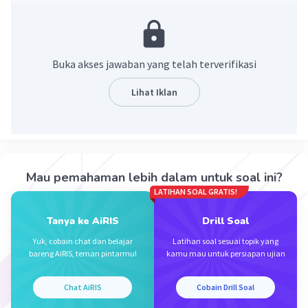
penting dalam kehidupan sehari-hari. Sejarah
membantu kita memahami identitas, peristiwa
terkini, dan menjadi warga negara yang lebih
baik. Selain itu, sejarah juga dapat dijadikan
Buka akses jawaban yang telah terverifikasi
sebagai pedoman negara dan negara serta
sumber wawasan dan pengetahuan tentang
Lihat Iklan
bagaimana menyikapi politik. Selain itu,
mempelajari sejarah keluarga juga penting
untuk mengetahui silsilah keluarga dan nilai-
nilai yang diwariskan oleh leluhur.
Mau pemahaman lebih dalam untuk soal ini?
·
5.0
(
1
)
Balas
Beri Rating
LATIHAN SOAL GRATIS!
Tanya ke AiRIS
Drill Soal
Lucretia E
Level 60
Yuk, cobain chat dan belajar
Latihan soal sesuai topik yang
22 Januari 2024 11:55
bareng AiRIS, teman pintarmu!
kamu mau untuk persiapan ujian
Mempelajari sejarah dapat membantu kita
Chat AiRIS
Cobain Drill Soal
memahami akar budaya dan identitas kita
Iklan