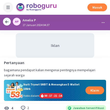
Masuk
Amelia P
17 Januari 2024 04:37
Iklan
Pertanyaan
bagaimana pendapat kalian mengenai pentingnya mempelajari
sejarah warga
Ikuti Tryout SNBT & Menangkan E-Wallet
100rb
Klaim
Habis dalam
00
:
17
:
21
:
13
2
4
Jawaban terverifikasi