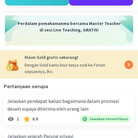
·
0.0
(
0
)
Balas
Beri Rating
Perdalam pemahamanmu bersama Master Teacher
di sesi Live Teaching, GRATIS!
Klaim Gold gratis sekarang!
Dengan Gold kamu bisa tanya soal ke Forum
sepuasnya, lho.
Pertanyaan serupa
Jelaskan pendapat kalian bagaimana dalam promosi
desain supaya diterima oleh orang lain
1
0.0
Jawaban terverifikasi
Jelaskan sejarah Parung priyayi