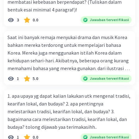
membatasi kebebasan berpendapat? (Tuliskan dalam
bentuk esai minimal 4 paragraf)!
3
0.0
Jawaban terverifikasi
Saat ini banyak remaja menyukai drama dan musik Korea
bahkan mereka terdorong untuk mempelajari bahasa
Korea. Mereka juga menggunakan istilah Korea dalam
kehidupan sehari-hari. Akibatnya, beberapa orang kurang
memahami bahasa yang mereka gunakan. dari ilustrasi di
atas, bentuk perubahan yang terjadi adalah A. Perubahan
1
5.0
Jawaban terverifikasi
direncanakan karena telah direncanakan oleh beberapa
remaja B. Perubahan kecil karena hanya diikuti oleh
1. apa upaya yg dapat kalian lakukan utk mengenal tradisi,
beberapa remaja yang menyukai drama Korea C.
kearifan lokal, dan budaya? 2. apa pentingnya
perubahan cepat karena dalam waktu singkat setiap
melestarikan tradisi, kearifan lokal, dan budaya? 3.
remaja mampu berbahasa Korea
bagaimana cara melestarikan tradisi, kearifan lokal, dan
budaya? tolong dijawab yaa terimakasihh..
1
0.0
Jawaban terverifikasi