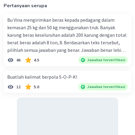
Pertanyaan serupa
Bu Vina mengirimkan beras kepada pedagang dalam
kemasan 25 kg dan 50 kg menggunakan truk. Banyak
karung beras keseluruhan adalah 200 karung dengan total
berat beras adalah 8 ton, 8. Berdasarkan teks tersebut,
pilihlah semua jawaban yang benar. Jawaban benar lebih
dari satu. Banyak karung beras kemasan 25 kg adalah 50
46
4.5
Jawaban terverifikasi
buah. Banyak karung beras kemasan 50 kg adalah 150
buah. Total berat beras dalam kemasan 25 kg adalah 2
Buatlah kalimat berpola S-O-P-K!
ton. Perbandingan berat beras kemasan 25 kg dan 50 kg
12
5.0
Jawaban terverifikasi
dalam truk adalah 1: 3. 9. Berdasarkan teks tersebut, jika
biaya setiap beras karung kecil adalah Rp7.500 dan karung
besar Rp14.000, berapakah biaya angkut semua beras yang
harus dibayar oleh Bu Vina? A. Rp2.540.000 C. Rp2.312.000 B.
Rp2.475.000 D. Rp2.280.000