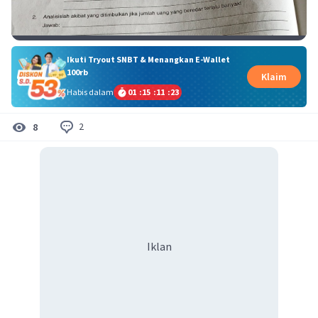
Ikuti Tryout SNBT & Menangkan E-Wallet
100rb
Klaim
Habis dalam
01
:
15
:
11
:
23
2
8
Iklan