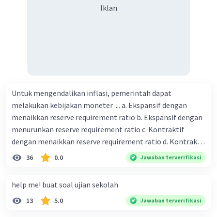
Iklan
Untuk mengendalikan inflasi, pemerintah dapat
melakukan kebijakan moneter .... a. Ekspansif dengan
menaikkan reserve requirement ratio b. Ekspansif dengan
menurunkan reserve requirement ratio c. Kontraktif
dengan menaikkan reserve requirement ratio d. Kontraktif
dengan menurunkan reserve requirement ratio e.
36
0.0
Jawaban terverifikasi
Ekspansif dengan menaikkan tingkat diskonto Bila Bank
Indonesia melakukan kebijakan moneter ekspansif,
help me! buat soal ujian sekolah
ceteris paribus maka .... a. Menimbulkan inflasi di mana
13
5.0
Jawaban terverifikasi
bentuk kurva jumlah uang beredar (penawaran uang) naik
dari kiri bawah ke kanan atas b. Menimbulkan deflasi di