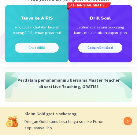
Kuantitas Uang)
LATIHAN SOAL GRATIS!
Iklan
Jika jumlah uang yang beredar meningkat lebih
Tanya ke AiRIS
Drill Soal
cepat daripada peningkatan produksi barang dan
jasa, maka akan terjadi inflasi. Sebaliknya jika
Yuk, cobain chat dan belajar
Latihan soal sesuai topik yang
bareng AiRIS, teman pintarmu!
kamu mau untuk persiapan ujian
peningkatan produksi lebih cepat daripada
pertumbuhan uang yang beredar, maka akan
Chat AiRIS
Cobain Drill Soal
terjadi deflasi.
·
0.0
(
0
)
Balas
Beri Rating
Perdalam pemahamanmu bersama Master Teacher
di sesi Live Teaching, GRATIS!
Klaim Gold gratis sekarang!
Dengan Gold kamu bisa tanya soal ke Forum
sepuasnya, lho.