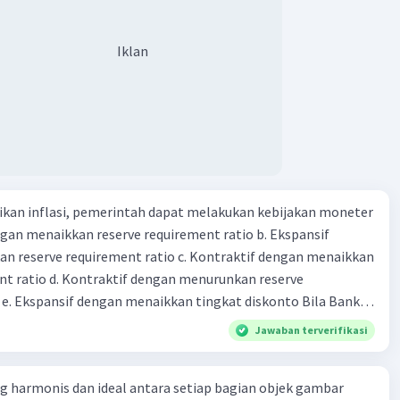
Iklan
kan inflasi, pemerintah dapat melakukan kebijakan moneter
dengan menaikkan reserve requirement ratio b. Ekspansif
n reserve requirement ratio c. Kontraktif dengan menaikkan
nt ratio d. Kontraktif dengan menurunkan reserve
. Ekspansif dengan menaikkan tingkat diskonto Bila Bank
n kebijakan moneter ekspansif, ceteris paribus maka .... a.
Jawaban terverifikasi
asi di mana bentuk kurva jumlah uang beredar (penawaran
iri bawah ke kanan atas b. Menimbulkan deflasi di mana bentuk
 harmonis dan ideal antara setiap bagian objek gambar
 beredar (penawaran uang) naik dari kiri bawah ke kanan atas