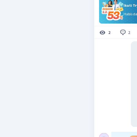
Ikuti T
Habis d
2
2