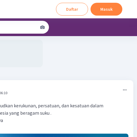
Daftar
Masuk
06:10
dkan kerukunan, persatuan, dan kesatuan dalam
esia yang beragam suku .
ya