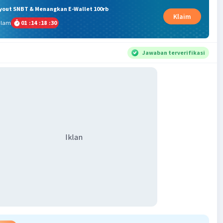
ryout SNBT & Menangkan E-Wallet 100rb
Klaim
alam
01
:
14
:
18
:
29
Jawaban terverifikasi
Iklan