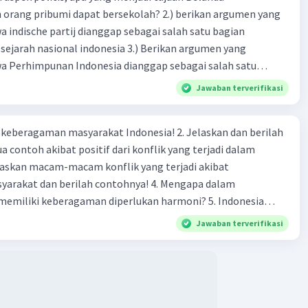
rang pribumi dapat bersekolah? 2.) berikan argumen yang
indische partij dianggap sebagai salah satu bagian
sejarah nasional indonesia 3.) Berikan argumen yang
 Perhimpunan Indonesia dianggap sebagai salah satu
 dalam sejarah nasional Indonesia! 4.) Apa yang dimaksud
Jawaban terverifikasi
kal dalam pergerakan nasional Indonesia? Lalu bagaimana
 kolonial menghadapinya! -masa radikal itu adalah
agaman masyarakat Indonesia! 2. Jelaskan dan berilah
 contoh akibat positif dari konflik yang terjadi dalam
 dan berilah contohnya! 4. Mengapa dalam
liki keberagaman diperlukan harmoni? 5. Indonesia
yang kaya akan keberagaman baik dilihat dari agama, suku,
Jawaban terverifikasi
budaya. Berdasarkan pernyataan tersebut, apa yang dapat
tuk menjaga keberagaman supaya terhindar dari konflik?