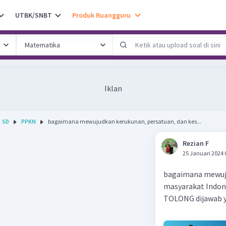
UTBK/SNBT
Produk Ruangguru
Iklan
SD
PPKN
bagaimana mewujudkan kerukunan, persatuan, dan kes...
Rezian F
25 Januari 2024 
bagaimana mewuju
masyarakat Indon
TOLONG dijawab 