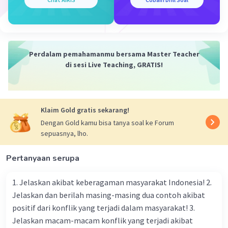
ritonavir bertindak sebagai booster lopinavir. Ini
berarti ritonavir membantu meningkatkan kadar
lopinavir dalam darah dengan menghambat
enzim yang memetabolisme lopinavir di hati.
Dengan demikian, ritonavir meningkatkan
Perdalam pemahamanmu bersama Master Teacher
efektivitas lopinavir sebagai inhibitor protease
di sesi Live Teaching, GRATIS!
HIV.
Aturan Minum:
Kaletra tersedia dalam bentuk tablet dan
Klaim Gold gratis sekarang!
larutan oral.
Dengan Gold kamu bisa tanya soal ke Forum
Biasanya diresepkan untuk diminum dua
sepuasnya, lho.
kali sehari, setiap dosis terdiri dari
kombinasi lopinavir 200 mg dan ritonavir
Pertanyaan serupa
50 mg.
Biasanya, Kaletra diminum bersama
1. Jelaskan akibat keberagaman masyarakat Indonesia! 2.
makanan untuk meningkatkan penyerapan
Jelaskan dan berilah masing-masing dua contoh akibat
obat.
positif dari konflik yang terjadi dalam masyarakat! 3.
Jelaskan macam-macam konflik yang terjadi akibat