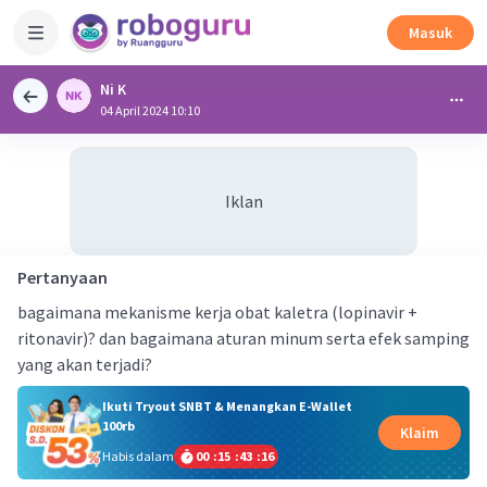
Masuk
Ni K
04 April 2024 10:10
Iklan
Pertanyaan
bagaimana mekanisme kerja obat kaletra (lopinavir +
ritonavir)? dan bagaimana aturan minum serta efek samping
yang akan terjadi?
Ikuti Tryout SNBT & Menangkan E-Wallet
100rb
Klaim
Habis dalam
00
:
15
:
43
:
16