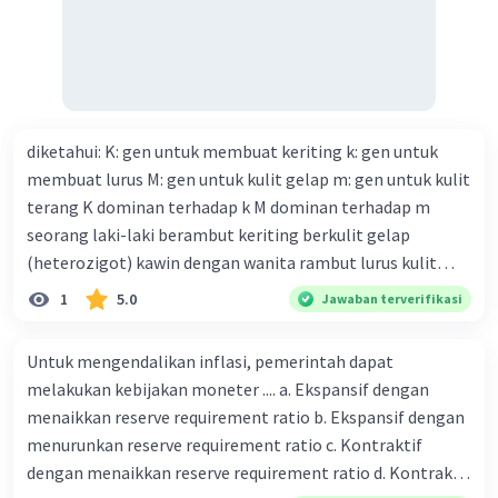
Salsabila M
Community
Level 58
06 April 2024 14:12
Jawaban terverifikasi
Kaletra adalah kombinasi obat antiretroviral
Iklan
diketahui: K: gen untuk membuat keriting k: gen untuk
yang terdiri dari dua obat: lopinavir dan ritonavir.
membuat lurus M: gen untuk kulit gelap m: gen untuk kulit
Mekanisme kerjanya terutama melibatkan
terang K dominan terhadap k M dominan terhadap m
penghambatan enzim virus HIV yang disebut
seorang laki-laki berambut keriting berkulit gelap
protease. Berikut adalah mekanisme kerja dan
(heterozigot) kawin dengan wanita rambut lurus kulit
aturan minum Kaletra, serta beberapa efek
samping yang umum terjadi:
terang tentukan : a. bagan perkawinannya b. rasio
1
5.0
Jawaban terverifikasi
Mekanisme Kerja:
genotipe dan rasio fenotipe nya c. jika perkawinan itu
Lopinavir
: Merupakan inhibitor protease HIV.
menghasilkan 12 anak. tentukan fenotipe keturunannya
Untuk mengendalikan inflasi, pemerintah dapat
Protease adalah enzim yang diperlukan oleh
dengan prosentase
melakukan kebijakan moneter .... a. Ekspansif dengan
virus HIV untuk mereplikasi diri. Lopinavir
menaikkan reserve requirement ratio b. Ekspansif dengan
mengikat protease dan mencegahnya
menurunkan reserve requirement ratio c. Kontraktif
memotong protein yang baru disintesis menjadi
dengan menaikkan reserve requirement ratio d. Kontraktif
bagian-bagian yang dibutuhkan untuk