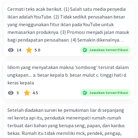
Cermati teks acak berikut. (1) Salah satu media penyedia
iklan adalah YouTube. (2) Tidak sedikit perusahaan besar
yang menggunakan fitur iklan pada YouTube untuk
memasarkan produknya. (3) Promosi menjadi jalan masuk
bagi pendapatan perusahaan. (4) Semakin dikenalnya
suatu produk oleh konsumen, semakin besar pula peluang
14
5.0
Jawaban terverifikasi
penjualan produk. (5) Hal ini disebabkan iklan atau
promosi merupakan cara untuk mengenalkan produk
Idiom yang menyatakan makna 'sombong' tersirat dalam
perusahaan kepada konsumen. Urutan yang tepat agar
ungkapan.... a. besar kepala b. besar mulut c. tinggi hati d.
menjadi teks eksposisi yang padu adalah .... A. (1)-(2)-(3)-
keras kepala
(4)-(5) B. (2)-(1)-(3)-(4)-(5) C. (3)-(1)-(2)-(5)-(4) D. (3)-(5)-
5
4.5
Jawaban terverifikasi
(4)-(1)-(2) E. (5)-(1)-(3)-(4)-(2)
Setelah diadakan survei ke pemukiman liar di sepanjang
rel kereta api itu, penduduk menempati rumah-rumah
terbuat dari bahan yang berupa seng, papan, dan kardus
bekas. Rumah itu tidak memiliki mck, pendek, pengap,