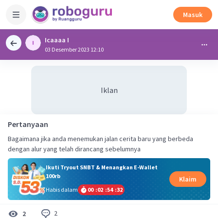
Masuk
Icaaaa I
03 Desember 2023 12:10
Iklan
Pertanyaan
Bagaimana jika anda menemukan jalan cerita baru yang berbeda
dengan alur yang telah dirancang sebelumnya
Ikuti Tryout SNBT & Menangkan E-Wallet
100rb
Klaim
Habis dalam
00
:
02
:
54
:
31
2
2