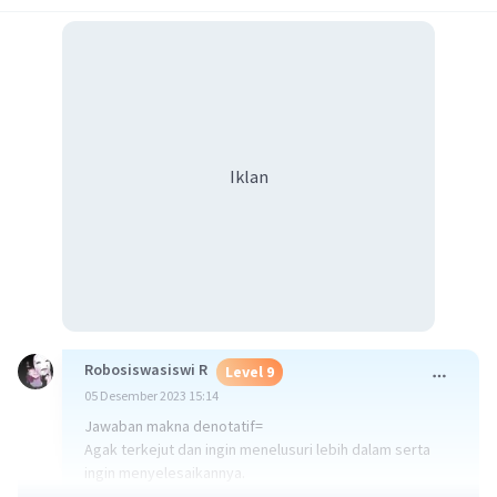
Iklan
Robosiswasiswi R
Level 9
05 Desember 2023 15:14
Jawaban makna denotatif=
Agak terkejut dan ingin menelusuri lebih dalam serta
ingin menyelesaikannya.