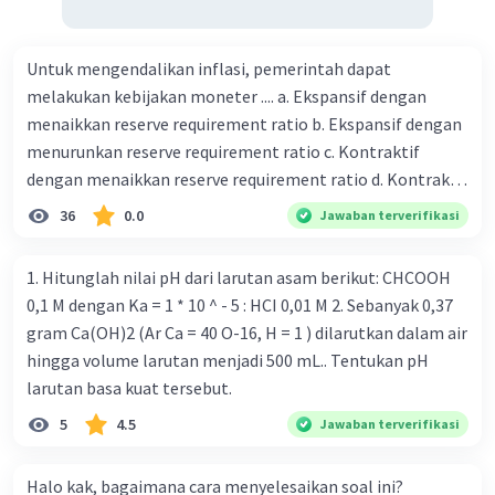
Untuk mengendalikan inflasi, pemerintah dapat
melakukan kebijakan moneter .... a. Ekspansif dengan
menaikkan reserve requirement ratio b. Ekspansif dengan
menurunkan reserve requirement ratio c. Kontraktif
dengan menaikkan reserve requirement ratio d. Kontraktif
dengan menurunkan reserve requirement ratio e.
36
0.0
Jawaban terverifikasi
Ekspansif dengan menaikkan tingkat diskonto Bila Bank
Indonesia melakukan kebijakan moneter ekspansif,
1. Hitunglah nilai pH dari larutan asam berikut: CHCOOH
ceteris paribus maka .... a. Menimbulkan inflasi di mana
0,1 M dengan Ka = 1 * 10 ^ - 5 : HCI 0,01 M 2. Sebanyak 0,37
bentuk kurva jumlah uang beredar (penawaran uang) naik
gram Ca(OH)2 (Ar Ca = 40 O-16, H = 1 ) dilarutkan dalam air
dari kiri bawah ke kanan atas b. Menimbulkan deflasi di
hingga volume larutan menjadi 500 mL.. Tentukan pH
mana bentuk kurva jumlah uang beredar (penawaran
larutan basa kuat tersebut.
uang) naik dari kiri bawah ke kanan atas c. Tingkat bunga
5
4.5
Jawaban terverifikasi
meningkat di mana bentuk kurva jumlah uang beredar
(penawaran uang) naik dari kiri bawah ke kanan atas d.
Tingkat bunga turun di mana bentuk kurva jumlah uang
Halo kak, bagaimana cara menyelesaikan soal ini?