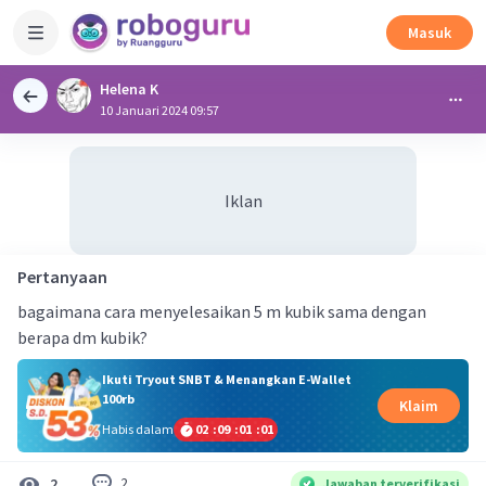
Masuk
Helena K
10 Januari 2024 09:57
Iklan
Pertanyaan
bagaimana cara menyelesaikan 5 m kubik sama dengan
berapa dm kubik?
Ikuti Tryout SNBT & Menangkan E-Wallet
100rb
Klaim
Habis dalam
02
:
09
:
01
:
01
2
2
Jawaban terverifikasi