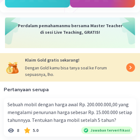
Sehingga 5 meter kubik =5000 dm kubik
Perdalam pemahamanmu bersama Master Teacher
di sesi Live Teaching, GRATIS!
·
0.0
(
0
)
Balas
Beri Rating
Klaim Gold gratis sekarang!
Dengan Gold kamu bisa tanya soal ke Forum
sepuasnya, lho.
Pertanyaan serupa
Sebuah mobil dengan harga awal Rp. 200.000.000,00 yang
mengalami penurunan harga sebesar Rp. 15.000.000 setiap
tahunnyya. Tentukan harga mobil setelah 5 tahun?
8
5.0
Jawaban terverifikasi