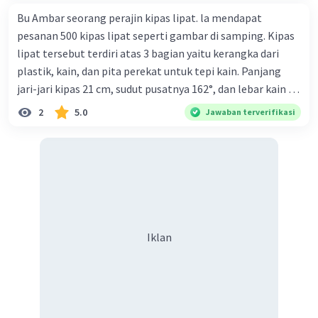
Bu Ambar seorang perajin kipas lipat. la mendapat
pesanan 500 kipas lipat seperti gambar di samping. Kipas
lipat tersebut terdiri atas 3 bagian yaitu kerangka dari
plastik, kain, dan pita perekat untuk tepi kain. Panjang
jari-jari kipas 21 cm, sudut pusatnya 162°, dan lebar kain 14
cm. Biaya kerangka dan tali sebesar Rp1.800,00 per buah,
2
5.0
Jawaban terverifikasi
kain sebesar Rp40.000,00/m², dan pita perekat
Rp350,00/m. Kipas tersebut dijual dengan harga
Rp6.500,00 per buah. Tentukan total keuntungan yang
diperoleh Bu Ambar.
Iklan