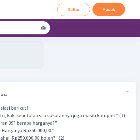
Daftar
Masuk
14:47
iasi berikut!
itu, kak. kebetulan stok ukurannya juga masih komplet." (1)
uran 39? berapa harganya?"
k. Harganya Rp350.000,00."
ahal. Rp250.000,00 boleh?" (2)