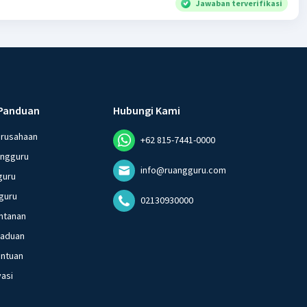
Jawaban terverifikasi
Panduan
Hubungi Kami
erusahaan
+62 815-7441-0000
angguru
info@ruangguru.com
guru
guru
02130930000
ntanan
gaduan
entuan
vasi