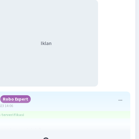
Iklan
Robo Expert
023 14:06
terverifikasi
ang benar adalah B.