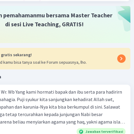
m pemahamanmu bersama Master Teacher
di sesi Live Teaching, GRATIS!
Iklan
 gratis sekarang!
d kamu bisa tanya soal ke Forum sepuasnya, lho.
a
Wr. Wb Yang kami hormati bapak dan ibu serta para hadirirn
ahagia. Puji syukur kita sanjungkan kehadirat Allah swt,
pahan dan karunia-Nya kita bisa berkumpul di sini. Salawat
ga tetap tercurahkan kepada junjungan Nabi besar
rena beliau menyiarkan agama yang haq, yakni agama islam,
i oleh Allah swt. Semoga kita sekalian termasuk ke dalam
Jawaban terverifikasi