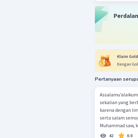
Perdala
Klaim Gold
Dengan Gol
Pertanyaan serup
Assalamu’alaikum 
sekalian yang berb
karena dengan lim
serta salam semo
Muhammad saw, ka
agama yang dirida
42
0.0