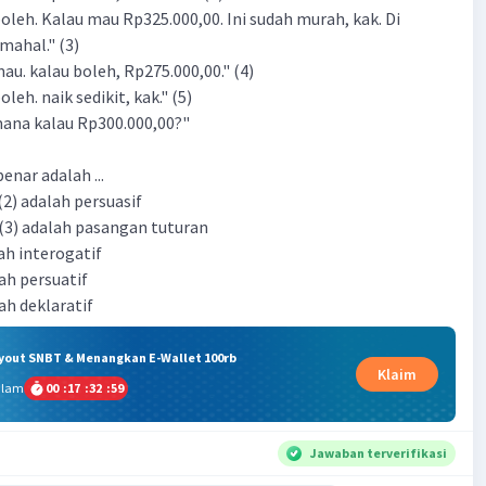
oleh. Kalau mau Rp325.000,00. Ini sudah murah, kak. Di
mahal." (3)
au. kalau boleh, Rp275.000,00." (4)
leh. naik sedikit, kak." (5)
ana kalau Rp300.000,00?"
nar adalah ...
 (2) adalah persuasif
 (3) adalah pasangan tuturan
lah interogatif
lah persuatif
lah deklaratif
ryout SNBT & Menangkan E-Wallet 100rb
Klaim
alam
00
:
17
:
32
:
58
Jawaban terverifikasi