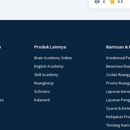
8
0.0
u
Produk Lainnya
Bantuan & 
Brain Academy Online
Kredensial P
English Academy
Beasiswa Ru
Skill Academy
Cicilan Ruang
Ruangkerja
Promo Ruang
Schoters
Laporan Kere
ess
Kalananti
Layanan Pen
Syarat & Ket
Kebijakan Pri
Tentang Kami