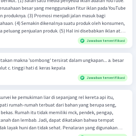
dia iklan adalah YouTube.
 perusahaan besar yang menggunakan fitur iklan pada YouTube
si menjadi jalan masuk bagi
produk oleh konsumen,
jualan produk. (5) Hal ini disebabkan iklan atau
n cara untuk mengenalkan produk perusahaan kepada
Jawaban terverifikasi
-(4)-(1)-
an makna 'sombong' tersirat dalam ungkapan.... a. besar
(4)-(2)
kepala b. besar mulut c. tinggi hati d. keras kepala
Jawaban terverifikasi
urvei ke pemukiman liar di sepanjang rel kereta api itu,
ti rumah-rumah terbuat dari bahan yang berupa seng,
 bekas. Rumah itu tidak memiliki mck, pendek, pengap,
tanah dan lembab. Jadi, dapat dikatakan bahwa tempat
huni dan tidak sehat. Penalaran yang digunakan
ebut adalah . . . .