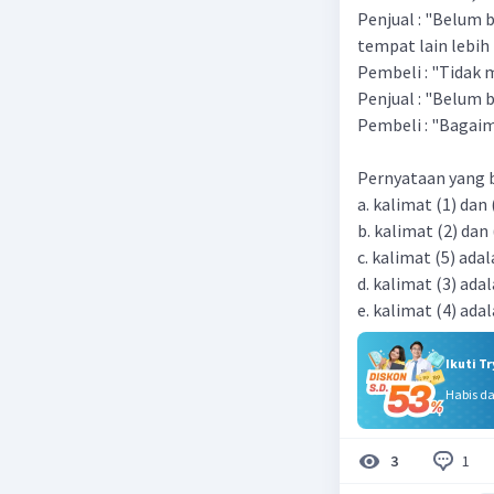
Penjual : "Belum b
tempat lain lebih 
Pembeli : "Tidak m
Penjual : "Belum bo
Pembeli : "Bagaim
Pernyataan yang be
a. kalimat (1) dan
b. kalimat (2) dan
c. kalimat (5) ada
d. kalimat (3) ada
e. kalimat (4) ada
Ikuti T
Habis d
1
3