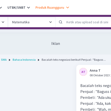
UTBK/SNBT
Produk Ruangguru
Iklan
SMA
Bahasa Indonesia
Bacalah teks negosiasi berikut! Penjual : "Baguss ...
Anna T
08 Oktober 2023 
Bacalah teks negos
Penjual : "Baguss 
Pembeli : "Ada uk
Penjual : "Ada, ka
Pembeli : "Wah, m