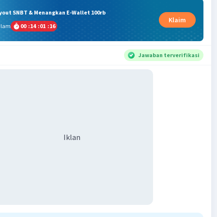
ryout SNBT & Menangkan E-Wallet 100rb
Klaim
alam
00
:
14
:
01
:
15
Jawaban terverifikasi
Iklan