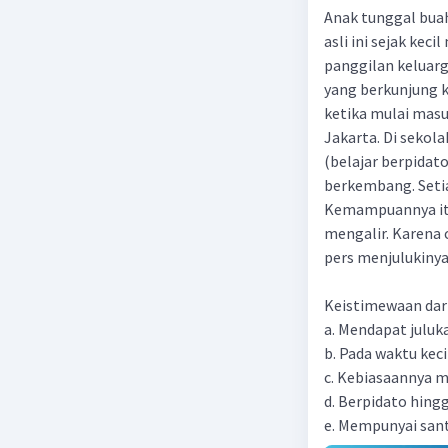
Anak tunggal buah
asli ini sejak ke
panggilan keluarg
yang berkunjung k
ketika mulai masu
Jakarta. Di sekol
(belajar berpida
berkembang. Seti
Kemampuannya itu
mengalir. Karena 
pers menjulukinya
Keistimewaan dari
a. Mendapat juluk
b. Pada waktu kec
c. Kebiasaannya
d. Berpidato hing
e. Mempunyai sant