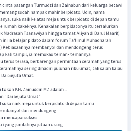
 cinta pasangan Turmudzi dan Zainabun dari keluarga betawi
cil memang sudah nampak mahir berpidato. Udin, nama
anya, suka naik ke atas meja untuk berpidato di depan tamu
e rumah kakeknya. Kenakalan berpidatonya itu tersalurkan
k Madrasah Tsanawiyah hingga tamat Aliyah di Darul Maarif,
ah ini ia belajar pidato dalam forum Ta'limul Muhadharah
to) Kebiasaannya membanyol dan mendongeng terus
ap kali tampil, ia memukau teman- temannya.
 terus terasa, berbarengan permintaan ceramah yang terus
ceramahnya sering dihadiri puluhan ribu umat, tak salah kalau
 Dai Sejuta Umat.
 tokoh KH. Zainuddin MZ adalah ...
an "Dai Sejuta Umat"
il suka naik meja untuk berpidato di depan tamu
 membanyol dan mendongeng
ga mencapai sukses
ri yang jumlahnya jutaan orang