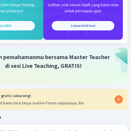
t dan belajar bareng
Latihan soal sesuai topik yang kamu mau
·
0.0
(
0
)
Balas
ating
man pintarmu!
untuk persiapan ujian
at AiRIS
Cobain Drill Soal
m pemahamanmu bersama Master Teacher
Iklan
di sesi Live Teaching, GRATIS!
 gratis sekarang!
d kamu bisa tanya soal ke Forum sepuasnya, lho.
a