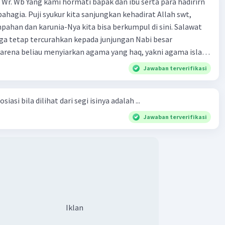
Wr. Wb Yang kami hormati bapak dan ibu serta para hadirirn
ahagia. Puji syukur kita sanjungkan kehadirat Allah swt,
pahan dan karunia-Nya kita bisa berkumpul di sini. Salawat
ga tetap tercurahkan kepada junjungan Nabi besar
rena beliau menyiarkan agama yang haq, yakni agama islam,
i oleh Allah swt. Semoga kita sekalian termasuk ke dalam
Jawaban terverifikasi
erkahi. Amin ya rabbal alamin. Hadirin sekalian yang
 amat penting sekali jiwa sosial untuk diterapkan di
siasi bila dilihat dari segi isinya adalah ...
ga, sanak saudara, bahkan juga di masyarakat luas. Karena
l, maka terjalinlah di antara kita saling tolong-menolong,
Jawaban terverifikasi
 Sehngga orang-orang yang butuh akan pertolongan kita,
t berikut! Puji syukur kita
rat Allah swt, karena dengan limpahan karuniaNya kita bisa
. Kalimat tersebut termasuk …. A. salam pembuka B. ucapan
ngenalan topik D. tema E. judul
Iklan