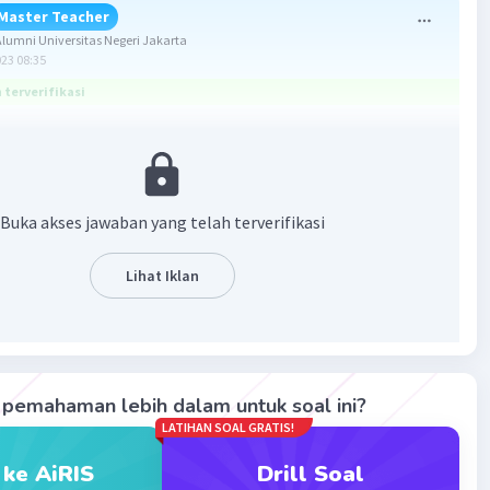
Master Teacher
umni Universitas Negeri Jakarta
023 08:35
terverifikasi
ang benar adalah A. Mendapat julukan "Dai Sejuta Umat".
i penjelasannya.
Buka akses jawaban yang telah terverifikasi
aan yang dimiliki tokoh yaitu hal yang dimiliki tokoh
dan tidak ditemukan pada orang lain.
Lihat Iklan
ebut menjelaskan bahwa KH. Zainuddin MZ memiliki julukan
ta Umat" karena ceramahnya sering dihadiri oleh puluhan
. Julukan tersebut menunjukkan keistimewaan dan
pemahaman lebih dalam untuk soal ini?
ya dalam masyarakat Islam di Indonesia.
LATIHAN SOAL GRATIS!
mikian, jawaban yang tepat adalah pilihan A.
 ke AiRIS
Drill Soal