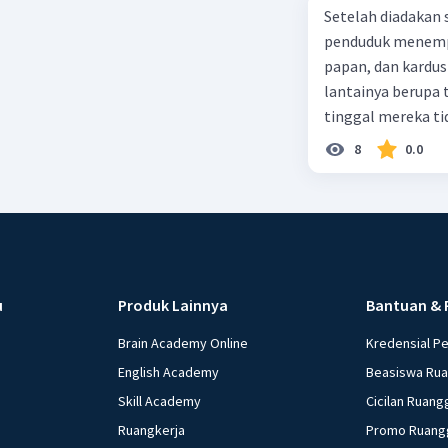
Setelah diadakan s
penduduk menempa
papan, dan kardus
lantainya berupa 
tinggal mereka tidak layak 
dalam paragraf ters
8
0.0
u
Produk Lainnya
Bantuan & 
Brain Academy Online
Kredensial P
English Academy
Beasiswa Ru
Skill Academy
Cicilan Ruang
Ruangkerja
Promo Ruang