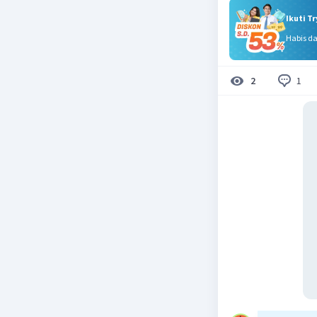
Ikuti T
Habis d
1
2