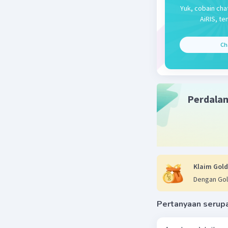
Yuk, cobain cha
Beri R
AiRIS, te
Ch
Perdala
Klaim Gold
Dengan Gol
Pertanyaan serup