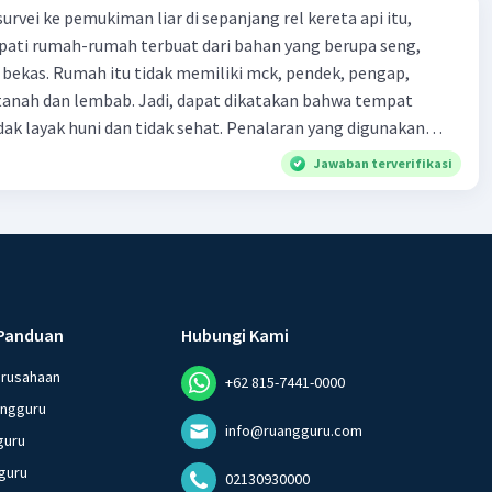
urvei ke pemukiman liar di sepanjang rel kereta api itu,
ti rumah-rumah terbuat dari bahan yang berupa seng,
 bekas. Rumah itu tidak memiliki mck, pendek, pengap,
tanah dan lembab. Jadi, dapat dikatakan bahwa tempat
huni dan tidak sehat. Penalaran yang digunakan
ebut adalah . . . .
Jawaban terverifikasi
Panduan
Hubungi Kami
erusahaan
+62 815-7441-0000
angguru
info@ruangguru.com
guru
guru
02130930000