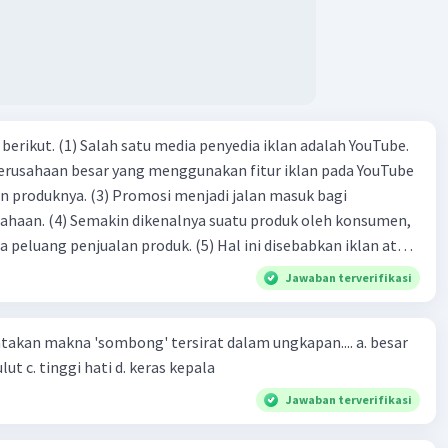
dia iklan adalah YouTube.
 perusahaan besar yang menggunakan fitur iklan pada YouTube
si menjadi jalan masuk bagi
produk oleh konsumen,
jualan produk. (5) Hal ini disebabkan iklan atau
n cara untuk mengenalkan produk perusahaan kepada
Jawaban terverifikasi
-(4)-(1)-
an makna 'sombong' tersirat dalam ungkapan.... a. besar
(4)-(2)
kepala b. besar mulut c. tinggi hati d. keras kepala
Jawaban terverifikasi