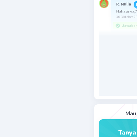
R. Mulia
Mahasiswa/Al
30 Oktober 2
Jawaban 
Jawaban y
Berikut in
Keistimew
tersebut 
Teks ters
"Dai Seju
ribu umat
Mau 
pengaruhn
Dengan de
Tanya