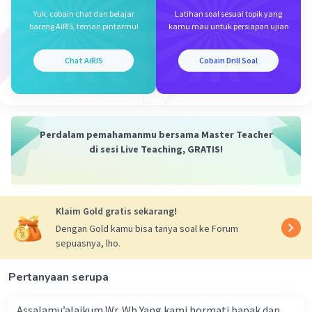
Yuk, cobain chat dan belajar
Latihan soal sesuai topik yang
bareng AiRIS, teman pintarmu!
kamu mau untuk persiapan ujian
Chat AiRIS
Cobain Drill Soal
Perdalam pemahamanmu bersama Master Teacher
di sesi Live Teaching, GRATIS!
Klaim Gold gratis sekarang!
Dengan Gold kamu bisa tanya soal ke Forum
sepuasnya, lho.
Pertanyaan serupa
Assalamu’alaikum Wr. Wb Yang kami hormati bapak dan