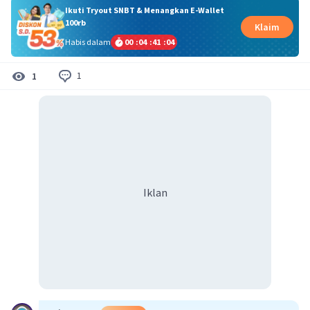
Ikuti Tryout SNBT & Menangkan E-Wallet
100rb
Klaim
Habis dalam
00
:
04
:
41
:
04
1
1
Iklan