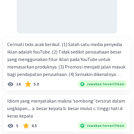
kasih C. pengenalan topik D. tema E. judul
Cermati teks acak berikut. (1) Salah satu media penyedia
iklan adalah YouTube. (2) Tidak sedikit perusahaan besar
yang menggunakan fitur iklan pada YouTube untuk
memasarkan produknya. (3) Promosi menjadi jalan masuk
bagi pendapatan perusahaan. (4) Semakin dikenalnya
suatu produk oleh konsumen, semakin besar pula peluang
14
5.0
Jawaban terverifikasi
penjualan produk. (5) Hal ini disebabkan iklan atau
promosi merupakan cara untuk mengenalkan produk
Idiom yang menyatakan makna 'sombong' tersirat dalam
perusahaan kepada konsumen. Urutan yang tepat agar
ungkapan.... a. besar kepala b. besar mulut c. tinggi hati d.
menjadi teks eksposisi yang padu adalah .... A. (1)-(2)-(3)-
keras kepala
(4)-(5) B. (2)-(1)-(3)-(4)-(5) C. (3)-(1)-(2)-(5)-(4) D. (3)-(5)-
5
4.5
Jawaban terverifikasi
(4)-(1)-(2) E. (5)-(1)-(3)-(4)-(2)