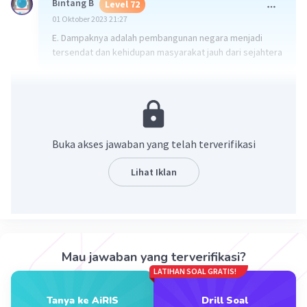
Bintang B
Level 72
01 Oktober 2023 21:27
E. Dampaknya adalah pembangunan negara menjadi
tersendat dan kehidupan masyarakat jauh dari sejahtera
·
0.0
(
0
)
Balas
Beri Rating
Buka akses jawaban yang telah terverifikasi
Lihat Iklan
Iklan
Mau jawaban yang terverifikasi?
LATIHAN SOAL GRATIS!
Tanya ke AiRIS
Drill Soal