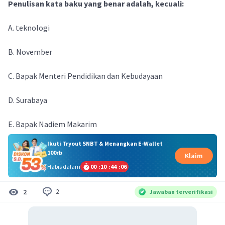
Penulisan kata baku yang benar adalah, kecuali:
A. teknologi
B. November
C. Bapak Menteri Pendidikan dan Kebudayaan
D. Surabaya
E. Bapak Nadiem Makarim
Ikuti Tryout SNBT & Menangkan E-Wallet
100rb
Klaim
Habis dalam
00
:
10
:
44
:
06
2
2
Jawaban terverifikasi