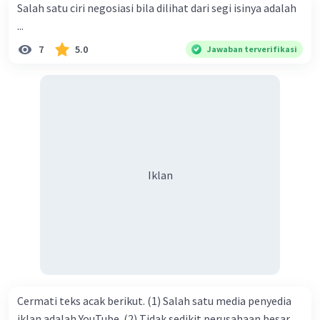
Salah satu ciri negosiasi bila dilihat dari segi isinya adalah
ke dalam umat-Nya yang diberkahi. Amin ya rabbal alamin.
...
Hadirin sekalian yang berbahagia! Dirasa amat penting
7
5.0
Jawaban terverifikasi
sekali jiwa sosial untuk diterapkan di lingkungan keluarga,
sanak saudara, bahkan juga di masyarakat luas. Karena
dengan jiwa sosial, maka terjalinlah di antara kita saling
tolong-menolong, dan kasih sayang. Sehngga orang-
orang yang butuh akan pertolongan kita, akan
mendapatkan haq-Nya. Perhatikan kalimat berikut! Puji
syukur kita sanjungkan kehadirat Allah swt, karena dengan
Iklan
limpahan karuniaNya kita bisa berkumpul di sini. Kalimat
tersebut termasuk …. A. salam pembuka B. ucapan terima
kasih C. pengenalan topik D. tema E. judul
Cermati teks acak berikut. (1) Salah satu media penyedia
iklan adalah YouTube. (2) Tidak sedikit perusahaan besar