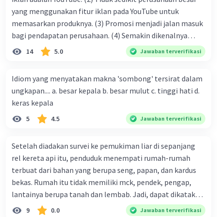
yang menggunakan fitur iklan pada YouTube untuk
memasarkan produknya. (3) Promosi menjadi jalan masuk
bagi pendapatan perusahaan. (4) Semakin dikenalnya
suatu produk oleh konsumen, semakin besar pula peluang
14
5.0
Jawaban terverifikasi
penjualan produk. (5) Hal ini disebabkan iklan atau
promosi merupakan cara untuk mengenalkan produk
Idiom yang menyatakan makna 'sombong' tersirat dalam
perusahaan kepada konsumen. Urutan yang tepat agar
ungkapan.... a. besar kepala b. besar mulut c. tinggi hati d.
menjadi teks eksposisi yang padu adalah .... A. (1)-(2)-(3)-
keras kepala
(4)-(5) B. (2)-(1)-(3)-(4)-(5) C. (3)-(1)-(2)-(5)-(4) D. (3)-(5)-
5
4.5
Jawaban terverifikasi
(4)-(1)-(2) E. (5)-(1)-(3)-(4)-(2)
Setelah diadakan survei ke pemukiman liar di sepanjang
rel kereta api itu, penduduk menempati rumah-rumah
terbuat dari bahan yang berupa seng, papan, dan kardus
bekas. Rumah itu tidak memiliki mck, pendek, pengap,
lantainya berupa tanah dan lembab. Jadi, dapat dikatakan
bahwa tempat tinggal mereka tidak layak huni dan tidak
9
0.0
Jawaban terverifikasi