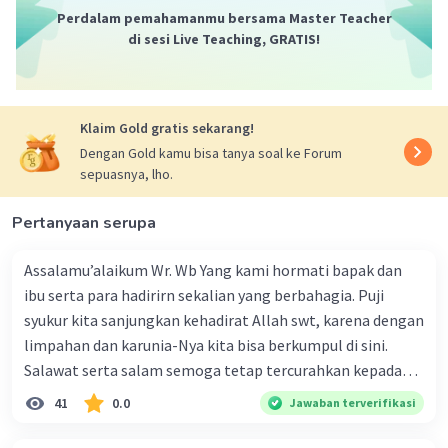
embel "Bapak" di depannya. Dalam penulisan
Perdalam pemahamanmu bersama Master Teacher
di sesi Live Teaching, GRATIS!
nama jabatan, embel-embel seperti "Bapak"
atau "Ibu" umumnya tidak digunakan. Oleh
karena itu, pilihan C adalah yang tidak
menggunakan penulisan kata baku yang benar.
Klaim Gold gratis sekarang!
Dengan Gold kamu bisa tanya soal ke Forum
·
0.0
(
0
)
Balas
Beri Rating
sepuasnya, lho.
Pertanyaan serupa
Assalamu’alaikum Wr. Wb Yang kami hormati bapak dan
ibu serta para hadirirn sekalian yang berbahagia. Puji
syukur kita sanjungkan kehadirat Allah swt, karena dengan
limpahan dan karunia-Nya kita bisa berkumpul di sini.
Salawat serta salam semoga tetap tercurahkan kepada
junjungan Nabi besar Muhammad saw, karena beliau
41
0.0
Jawaban terverifikasi
menyiarkan agama yang haq, yakni agama islam, agama
yang diridai oleh Allah swt. Semoga kita sekalian termasuk