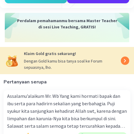
Perdalam pemahamanmu bersama Master Teacher
Iklan
di sesi Live Teaching, GRATIS!
Klaim Gold gratis sekarang!
Dengan Gold kamu bisa tanya soal ke Forum
sepuasnya, lho.
Pertanyaan serupa
Assalamu’alaikum Wr. Wb Yang kami hormati bapak dan
ibu serta para hadirirn sekalian yang berbahagia. Puji
syukur kita sanjungkan kehadirat Allah swt, karena dengan
limpahan dan karunia-Nya kita bisa berkumpul di sini.
Salawat serta salam semoga tetap tercurahkan kepada
junjungan Nabi besar Muhammad saw, karena beliau