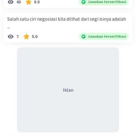
43
0.0
Jawaban terverifikasi
menyiarkan agama yang haq, yakni agama islam, agama
yang diridai oleh Allah swt. Semoga kita sekalian termasuk
Salah satu ciri negosiasi bila dilihat dari segi isinya adalah
ke dalam umat-Nya yang diberkahi. Amin ya rabbal alamin.
...
Hadirin sekalian yang berbahagia! Dirasa amat penting
7
5.0
Jawaban terverifikasi
sekali jiwa sosial untuk diterapkan di lingkungan keluarga,
sanak saudara, bahkan juga di masyarakat luas. Karena
dengan jiwa sosial, maka terjalinlah di antara kita saling
tolong-menolong, dan kasih sayang. Sehngga orang-
orang yang butuh akan pertolongan kita, akan
mendapatkan haq-Nya. Perhatikan kalimat berikut! Puji
syukur kita sanjungkan kehadirat Allah swt, karena dengan
Iklan
limpahan karuniaNya kita bisa berkumpul di sini. Kalimat
tersebut termasuk …. A. salam pembuka B. ucapan terima
kasih C. pengenalan topik D. tema E. judul