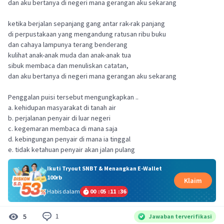
dan aku bertanya di negeri mana gerangan aku sekarang
ketika berjalan sepanjang gang antar rak-rak panjang
di perpustakaan yang mengandung ratusan ribu buku
dan cahaya lampunya terang benderang
kulihat anak-anak muda dan anak-anak tua
sibuk membaca dan menuliskan catatan,
dan aku bertanya di negeri mana gerangan aku sekarang
Penggalan puisi tersebut mengungkapkan ..
a. kehidupan masyarakat di tanah air
b. perjalanan penyair di luar negeri
c. kegemaran membaca di mana saja
d. kebingungan penyair di mana ia tinggal
e. tidak ketahuan penyair akan jalan pulang
Ikuti Tryout SNBT & Menangkan E-Wallet
100rb
Klaim
Habis dalam
00
:
05
:
11
:
36
1
5
Jawaban terverifikasi