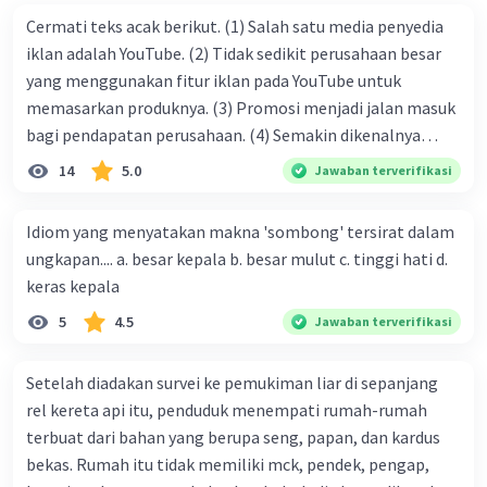
Cermati teks acak berikut. (1) Salah satu media penyedia
iklan adalah YouTube. (2) Tidak sedikit perusahaan besar
yang menggunakan fitur iklan pada YouTube untuk
memasarkan produknya. (3) Promosi menjadi jalan masuk
bagi pendapatan perusahaan. (4) Semakin dikenalnya
suatu produk oleh konsumen, semakin besar pula peluang
14
5.0
Jawaban terverifikasi
penjualan produk. (5) Hal ini disebabkan iklan atau
promosi merupakan cara untuk mengenalkan produk
Idiom yang menyatakan makna 'sombong' tersirat dalam
perusahaan kepada konsumen. Urutan yang tepat agar
ungkapan.... a. besar kepala b. besar mulut c. tinggi hati d.
menjadi teks eksposisi yang padu adalah .... A. (1)-(2)-(3)-
keras kepala
(4)-(5) B. (2)-(1)-(3)-(4)-(5) C. (3)-(1)-(2)-(5)-(4) D. (3)-(5)-
5
4.5
Jawaban terverifikasi
(4)-(1)-(2) E. (5)-(1)-(3)-(4)-(2)
Setelah diadakan survei ke pemukiman liar di sepanjang
rel kereta api itu, penduduk menempati rumah-rumah
terbuat dari bahan yang berupa seng, papan, dan kardus
bekas. Rumah itu tidak memiliki mck, pendek, pengap,