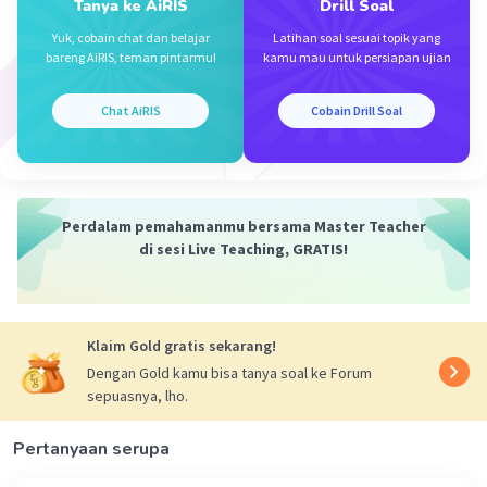
Tanya ke AiRIS
Drill Soal
c. Penokohan dalam penggalan novel ini terdapat
beberapa karakter utama, yaitu Tuyul, Dukun Mugeni,
Yuk, cobain chat dan belajar
Latihan soal sesuai topik yang
dan Syaiful. Tuyul adalah siluman tuyul berkepala
bareng AiRIS, teman pintarmu!
kamu mau untuk persiapan ujian
sembilan yang menyerang desa Penari. Dukun Mugeni
adalah ayah Syaiful yang berhasil menyegel Tuyul ke
Chat AiRIS
Cobain Drill Soal
dalam tubuh anaknya. Syaiful adalah anak remaja yang
memiliki cita-cita menjadi seorang Dukun atau Tetua
Desa seperti ayahnya.
3. Amanat dari penggalan novel ini adalah bahwa
Perdalam pemahamanmu bersama Master Teacher
perjuangan, pengorbanan, dan ketekunan sangat
di sesi Live Teaching, GRATIS!
penting dalam mencapai cita-cita. Meskipun Syaiful
dijauhi oleh penduduk desa karena memiliki Tuyul di
dalam tubuhnya, dia tidak patah semangat dan terus
bekerja keras untuk mewujudkan cita-citanya. Sudut
Klaim Gold gratis sekarang!
pandang dalam penggalan novel ini adalah orang ketiga,
Dengan Gold kamu bisa tanya soal ke Forum
yang menceritakan peristiwa dan perjalanan Syaiful
sepuasnya, lho.
dalam mencapai cita-citanya.
Pertanyaan serupa
·
0.0
(
0
)
Balas
Beri Rating