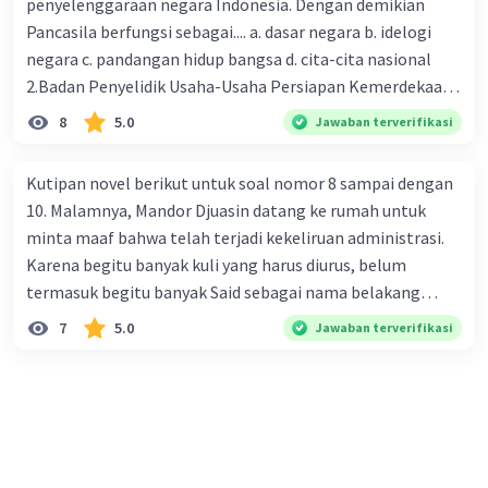
penyelenggaraan negara Indonesia. Dengan demikian
materinya juga susah, wong diajarkan di kelas saja masih
Pancasila berfungsi sebagai.... a. dasar negara b. idelogi
susah pahamnya, apalagi daring," jawab Joni. "Oh, begitu,"
negara c. pandangan hidup bangsa d. cita-cita nasional
Ibu menimpali. "Ya sudah, Bu. Joni pamit, ya." Joni
2.Badan Penyelidik Usaha-Usaha Persiapan Kemerdekaan
langsung pergi sambil mencium tangan ibunya. Sekolah
Indonesia (BPUPKI) dibentuk oleh pemerintah
8
5.0
Jawaban terverifikasi
sudah nampak ramai. Joni berjalan sambil sesekali
pendudukan Jepang pada tanggal 1 Maret 1945
melihat jadwal mapel yang dibagikan wali kelasnya. Lalu,
bertepatan dengan hari ulang tahun Kaisar Hirohito.
dia segera masuk kelas dan ternyata sudah ada guru di
Kutipan novel berikut untuk soal nomor 8 sampai dengan
Wakil ketua BPUPKI ketika itu dijabat oleh .... a. Ir.
dalam kelas. "Selamat pagi, Pak. Maaf, saya terlambat."
10. Malamnya, Mandor Djuasin datang ke rumah untuk
Soekarno dan Mr. Soepomo b. K.R.T Radjiman
"Selamat pagi juga, Nak, silakan duduk," sahut Pak Guru.
minta maaf bahwa telah terjadi kekeliruan administrasi.
Wediodiningrat c. Ir. Soekarno dan Drs. Moh. Hatta d.
Joni langsung mencari kursi dan duduk tanpa melihat
Karena begitu banyak kuli yang harus diurus, belum
Ichibangase Yosio dan Radern Pandji Soeroso 3.Ir. Soekarno
kanan kiri. Saat mengeluarkan buku catatan, Joni
termasuk begitu banyak Said sebagai nama belakang
mengemukakan gagasannya tentang dasar negara pada
mengedarkan pandangannya dan langsung kaget. Semua
orang Melayu. Sekaligus Mandor mengabarkan peraturan
7
5.0
Jawaban terverifikasi
tanggal .... a. 4 Juni 1945 b. 3 Juni 1945 c. 2 Juni 1945 d. 1
seperti asing. Dia seperti tidak mengenali teman
Maskapai yang menyebut bahwa kuli yang tak berijazah
Juni 1945 4."Negara Indonesia adalah negara kesatuan
sekelasnya, apalagi semuanya memakai masker. Dia
memang tak kan pernah naik pangkat. Ayah dengan penuh
yang berbentuk republik". Pernyataan tersebut tercantum
berusaha meyakinkan diri sendiri bahwa mereka adalah
takzim menerima penjelasan itu. Beliau bahkan
di dalam UUD 1945 .... a. Pasal 1 Ayat 1 b. Pasal 1 Ayat 2 c.
teman kelasnya. Tidak berapa lama, Joni kaget ketika
menyampaikan simpatinya akan betapa berat tugas
Pasal 1 Ayat 3 d. Pasal 18 5.Pemilu pada 15 Desember 1955
melihat ke papan tulis Pak Guru sedang menjelaskan soal
Mandor Djuasin mengelola ribuan kuli, dan betapa Ayah
dilaksanakan untuk memilih anggota.... a.MPRS b.KNIP
Matematika, padahal seingatnya jadwal pagi itu adalah
berterima kasih kepada Mandor karena telah