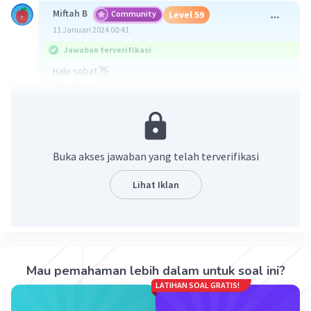
Miftah B
Community
Level 59
11 Januari 2024 00:41
Jawaban terverifikasi
Halo sobat 👋
Jawaban:
1. Tema dalam penggalan novel di atas adalah
perjuangan, pengorbanan, dan ketekunan dalam
mencapai cita-cita.
Buka akses jawaban yang telah terverifikasi
2. a. Latar dalam penggalan novel ini adalah desa
terpencil bernama Penari di negara Wakanda. Desa ini
Lihat Iklan
mengalami kekacauan akibat serangan siluman tuyul
berkepala sembilan.
b. Alur dalam penggalan novel ini dimulai dengan
serangan Tuyul yang mengakibatkan kekacauan di desa
Penari. Kemudian, Dukun Mugeni berhasil menyegel
Tuyul ke dalam tubuh anaknya sendiri, Syaiful. Setelah 70
Mau pemahaman lebih dalam untuk soal ini?
tahun berlalu, Syaiful tumbuh menjadi anak remaja yang
LATIHAN SOAL GRATIS!
ingin menjadi seorang Dukun atau Tetua Desa seperti
ayahnya.