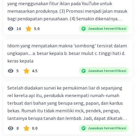
yang menggunakan fitur iklan pada YouTube untuk
memasarkan produknya. (3) Promosi menjadi jalan masuk
bagi pendapatan perusahaan. (4) Semakin dikenalnya
suatu produk oleh konsumen, semakin besar pula peluang
14
5.0
Jawaban terverifikasi
penjualan produk. (5) Hal ini disebabkan iklan atau
promosi merupakan cara untuk mengenalkan produk
Idiom yang menyatakan makna 'sombong' tersirat dalam
perusahaan kepada konsumen. Urutan yang tepat agar
ungkapan.... a. besar kepala b. besar mulut c. tinggi hati d.
menjadi teks eksposisi yang padu adalah .... A. (1)-(2)-(3)-
keras kepala
(4)-(5) B. (2)-(1)-(3)-(4)-(5) C. (3)-(1)-(2)-(5)-(4) D. (3)-(5)-
5
4.5
Jawaban terverifikasi
(4)-(1)-(2) E. (5)-(1)-(3)-(4)-(2)
Setelah diadakan survei ke pemukiman liar di sepanjang
rel kereta api itu, penduduk menempati rumah-rumah
terbuat dari bahan yang berupa seng, papan, dan kardus
bekas. Rumah itu tidak memiliki mck, pendek, pengap,
lantainya berupa tanah dan lembab. Jadi, dapat dikatakan
bahwa tempat tinggal mereka tidak layak huni dan tidak
8
0.0
Jawaban terverifikasi
sehat. Penalaran yang digunakan dalam paragraf tersebut