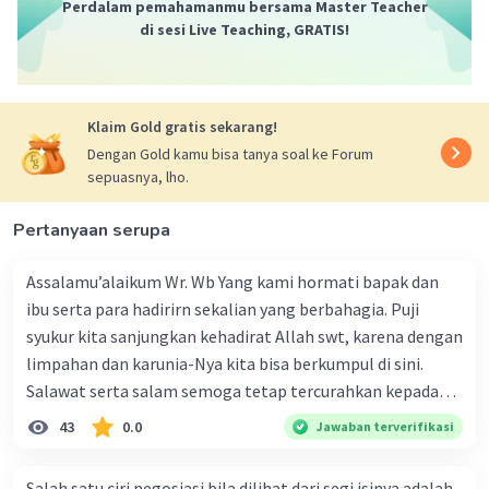
Iklan
Perdalam pemahamanmu bersama Master Teacher
di sesi Live Teaching, GRATIS!
Klaim Gold gratis sekarang!
Dengan Gold kamu bisa tanya soal ke Forum
sepuasnya, lho.
Pertanyaan serupa
Assalamu’alaikum Wr. Wb Yang kami hormati bapak dan
ibu serta para hadirirn sekalian yang berbahagia. Puji
syukur kita sanjungkan kehadirat Allah swt, karena dengan
limpahan dan karunia-Nya kita bisa berkumpul di sini.
Salawat serta salam semoga tetap tercurahkan kepada
junjungan Nabi besar Muhammad saw, karena beliau
43
0.0
Jawaban terverifikasi
menyiarkan agama yang haq, yakni agama islam, agama
yang diridai oleh Allah swt. Semoga kita sekalian termasuk
Salah satu ciri negosiasi bila dilihat dari segi isinya adalah