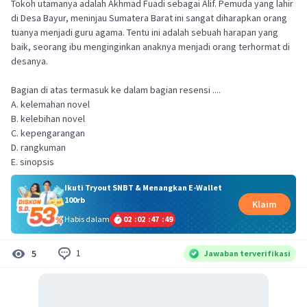
Tokoh utamanya adalah Akhmad Fuadi sebagai Alif. Pemuda yang lahir
di Desa Bayur, meninjau Sumatera Barat ini sangat diharapkan orang
tuanya menjadi guru agama. Tentu ini adalah sebuah harapan yang
baik, seorang ibu menginginkan anaknya menjadi orang terhormat di
desanya.
Bagian di atas termasuk ke dalam bagian resensi ....
A. kelemahan novel
B. kelebihan novel
C. kepengarangan
D. rangkuman
E. sinopsis
Ikuti Tryout SNBT & Menangkan E-Wallet
100rb
Klaim
Habis dalam
02
:
02
:
47
:
48
1
5
Jawaban terverifikasi