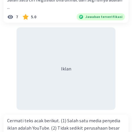
ke dalam umat-Nya yang diberkahi. Amin ya rabbal alamin.
...
Hadirin sekalian yang berbahagia! Dirasa amat penting
7
5.0
Jawaban terverifikasi
sekali jiwa sosial untuk diterapkan di lingkungan keluarga,
sanak saudara, bahkan juga di masyarakat luas. Karena
dengan jiwa sosial, maka terjalinlah di antara kita saling
tolong-menolong, dan kasih sayang. Sehngga orang-
orang yang butuh akan pertolongan kita, akan
mendapatkan haq-Nya. Perhatikan kalimat berikut! Puji
syukur kita sanjungkan kehadirat Allah swt, karena dengan
Iklan
limpahan karuniaNya kita bisa berkumpul di sini. Kalimat
tersebut termasuk …. A. salam pembuka B. ucapan terima
kasih C. pengenalan topik D. tema E. judul
Cermati teks acak berikut. (1) Salah satu media penyedia
iklan adalah YouTube. (2) Tidak sedikit perusahaan besar