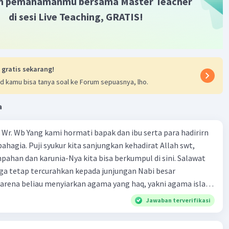
m pemahamanmu bersama Master Teacher
di sesi Live Teaching, GRATIS!
 gratis sekarang!
d kamu bisa tanya soal ke Forum sepuasnya, lho.
a
Wr. Wb Yang kami hormati bapak dan ibu serta para hadirirn
ahagia. Puji syukur kita sanjungkan kehadirat Allah swt,
pahan dan karunia-Nya kita bisa berkumpul di sini. Salawat
ga tetap tercurahkan kepada junjungan Nabi besar
rena beliau menyiarkan agama yang haq, yakni agama islam,
i oleh Allah swt. Semoga kita sekalian termasuk ke dalam
Jawaban terverifikasi
erkahi. Amin ya rabbal alamin. Hadirin sekalian yang
 amat penting sekali jiwa sosial untuk diterapkan di