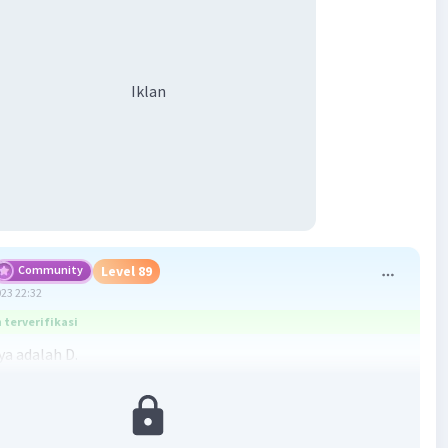
Iklan
Community
Level 89
023 22:32
terverifikasi
a adalah D.
tif intransitif adalah jenis kalimat aktif yang tidak
an objek dalam struktur kalimatnya. Pada kalimat