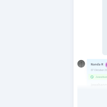
Nanda R
07 Oktober 2
Jawaban 
jawabanny
Kalimat ak
membutuhk