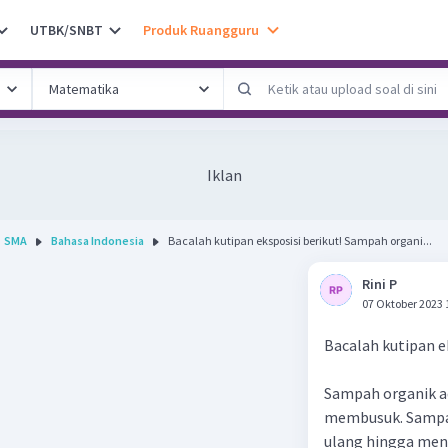
UTBK/SNBT
Produk Ruangguru
Iklan
SMA
Bahasa Indonesia
Bacalah kutipan eksposisi berikut! Sampah organi...
Rini P
07 Oktober 2023 
Bacalah kutipan ek
Sampah organik a
membusuk. Sampah
ulang hingga men