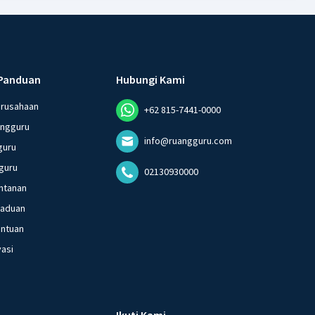
Panduan
Hubungi Kami
erusahaan
+62 815-7441-0000
angguru
info@ruangguru.com
guru
guru
02130930000
ntanan
gaduan
entuan
vasi