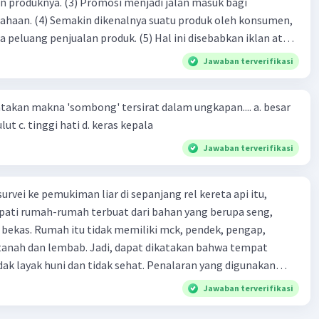
si menjadi jalan masuk bagi
produk oleh konsumen,
jualan produk. (5) Hal ini disebabkan iklan atau
n cara untuk mengenalkan produk perusahaan kepada
Jawaban terverifikasi
-(4)-(1)-
an makna 'sombong' tersirat dalam ungkapan.... a. besar
(4)-(2)
kepala b. besar mulut c. tinggi hati d. keras kepala
Jawaban terverifikasi
urvei ke pemukiman liar di sepanjang rel kereta api itu,
ti rumah-rumah terbuat dari bahan yang berupa seng,
 bekas. Rumah itu tidak memiliki mck, pendek, pengap,
tanah dan lembab. Jadi, dapat dikatakan bahwa tempat
huni dan tidak sehat. Penalaran yang digunakan
ebut adalah . . . .
Jawaban terverifikasi