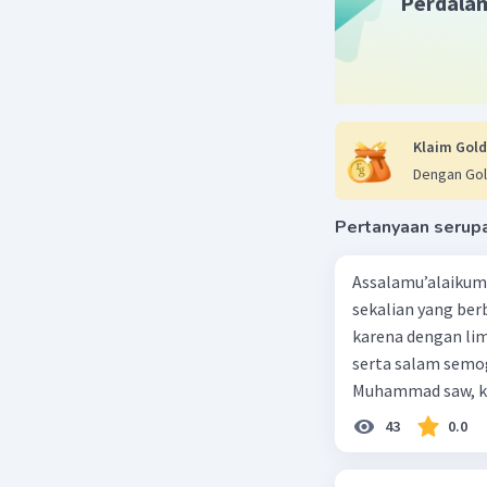
Perdala
Klaim Gold
Dengan Gol
Pertanyaan serup
Assalamu’alaikum 
sekalian yang berb
karena dengan lim
serta salam semo
Muhammad saw, ka
agama yang dirida
43
0.0
umat-Nya yang dib
berbahagia! Dirasa