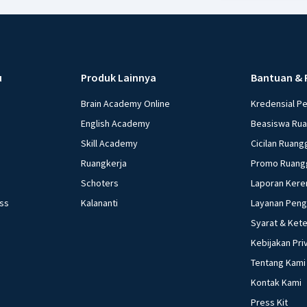
u
Produk Lainnya
Bantuan & 
Brain Academy Online
Kredensial P
English Academy
Beasiswa Ru
Skill Academy
Cicilan Ruang
Ruangkerja
Promo Ruang
Schoters
Laporan Kere
ess
Kalananti
Layanan Pen
Syarat & Ket
Kebijakan Pri
Tentang Kami
Kontak Kami
Press Kit