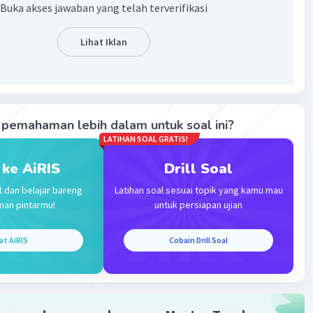
merupakan kalimat aktif intransitif, "cara pengolahannya
Buka akses jawaban yang telah terverifikasi
 mudah, setiap orang pasti dapat melakukannya."
Lihat Iklan
·
0.0
(
0
)
Balas
ating
pemahaman lebih dalam untuk soal ini?
LATIHAN SOAL GRATIS!
 ke AiRIS
Drill Soal
Iklan
t dan belajar bareng
Latihan soal sesuai topik yang kamu mau
man pintarmu!
untuk persiapan ujian
at AiRIS
Cobain Drill Soal