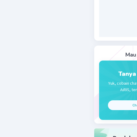
keempat, 
pun cukup
Beri R
Mau 
Tanya
Yuk, cobain cha
AiRIS, te
Ch