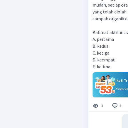
mudah, setiap ora
yang telah diolah
sampah organik d
Kalimat aktif intr
A. pertama
B. kedua
C. ketiga
D. keempat
E. kelima
Ikuti T
Habis d
1
1