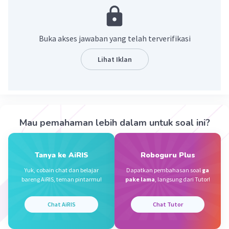
seakan-akan
Tegak (kata kerja) berarti solek; dandan
Buka akses jawaban yang telah terverifikasi
·
0.0
(
0
)
Balas
Beri Rating
Lihat Iklan
Nanda R
Community
Level 89
21 April 2024 09:56
Dalam Bahasa Kutai, "tegak" bisa merujuk pada
Mau pemahaman lebih dalam untuk soal ini?
keadaan atau posisi sesuatu yang berdiri atau
Iklan
berada dalam posisi vertikal. Jika Anda mencari
Tanya ke AiRIS
Roboguru Plus
arti kata "tegak" dalam konteks tertentu,
mungkin bisa memberikan lebih banyak detail
Yuk, cobain chat dan belajar
Dapatkan pembahasan soal
ga
bareng AiRIS, teman pintarmu!
pake lama
, langsung dari Tutor!
agar saya dapat membantu dengan lebih tepat.
Chat AiRIS
Chat Tutor
·
0.0
(
0
)
Balas
Beri Rating