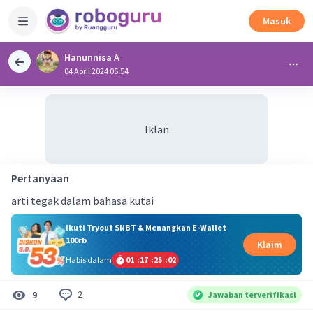
Masuk
Hanunnisa A
04 April 2024 05:54
Iklan
Pertanyaan
arti tegak dalam bahasa kutai
Ikuti Tryout SNBT & Menangkan E-Wallet
100rb
Klaim
Habis dalam
01
:
17
:
25
:
01
2
9
Jawaban terverifikasi