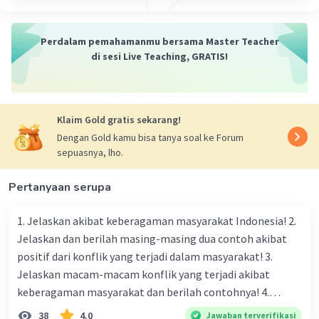
Perdalam pemahamanmu bersama Master Teacher
di sesi Live Teaching, GRATIS!
Klaim Gold gratis sekarang!
Dengan Gold kamu bisa tanya soal ke Forum
sepuasnya, lho.
Pertanyaan serupa
1. Jelaskan akibat keberagaman masyarakat Indonesia! 2.
Jelaskan dan berilah masing-masing dua contoh akibat
positif dari konflik yang terjadi dalam masyarakat! 3.
Jelaskan macam-macam konflik yang terjadi akibat
keberagaman masyarakat dan berilah contohnya! 4.
Mengapa dalam masyarakat yang memiliki keberagaman
38
4.0
Jawaban terverifikasi