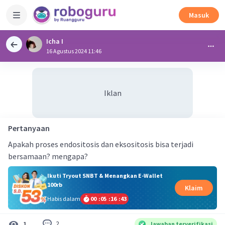
Masuk
Icha I
16 Agustus 2024 11:46
Iklan
Pertanyaan
Apakah proses endositosis dan eksositosis bisa terjadi
bersamaan? mengapa?
Ikuti Tryout SNBT & Menangkan E-Wallet
100rb
Klaim
Habis dalam
00
:
05
:
16
:
42
2
1
Jawaban terverifikasi