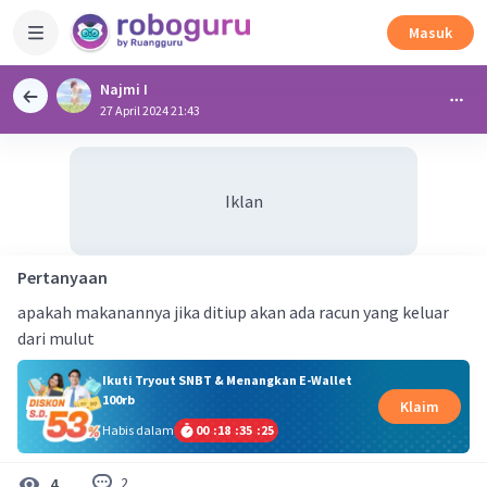
Masuk
Najmi I
27 April 2024 21:43
Iklan
Pertanyaan
apakah makanannya jika ditiup akan ada racun yang keluar
dari mulut
Ikuti Tryout SNBT & Menangkan E-Wallet
100rb
Klaim
Habis dalam
00
:
18
:
35
:
25
2
4