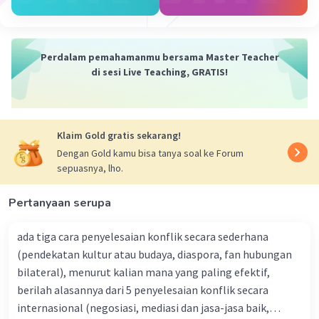
menyebabkan tubuh kemasukan lebih banyak
asam karbonat dan karbon monoksida karena saat
meniup tubuh akan melepaskan karbon dioksida
dan karbon monoksida. :)
Perdalam pemahamanmu bersama Master Teacher
di sesi Live Teaching, GRATIS!
Klaim Gold gratis sekarang!
Dengan Gold kamu bisa tanya soal ke Forum
sepuasnya, lho.
Pertanyaan serupa
ada tiga cara penyelesaian konflik secara sederhana
(pendekatan kultur atau budaya, diaspora, fan hubungan
bilateral), menurut kalian mana yang paling efektif,
berilah alasannya dari 5 penyelesaian konflik secara
internasional (negosiasi, mediasi dan jasa-jasa baik,