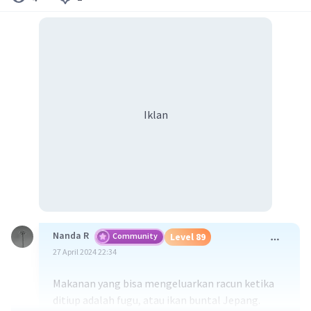
Iklan
Nanda R
Community
Level 89
27 April 2024 22:34
Makanan yang bisa mengeluarkan racun ketika
ditiup adalah fugu, atau ikan buntal Jepang.