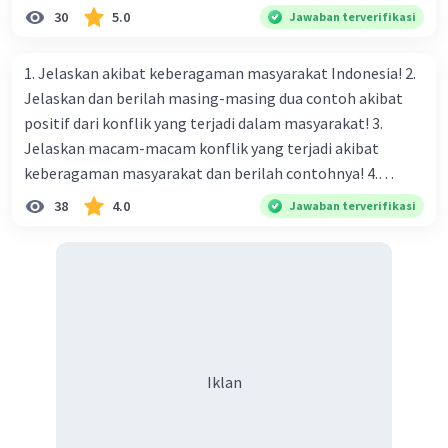
konsiliasi, penyelidikan, dan penyelesaian di bawah
30
5.0
Jawaban terverifikasi
naungan organisasi PBB), menurut kalian mana yang
paling efektif, berilah alasannya
1. Jelaskan akibat keberagaman masyarakat Indonesia! 2.
Jelaskan dan berilah masing-masing dua contoh akibat
positif dari konflik yang terjadi dalam masyarakat! 3.
Jelaskan macam-macam konflik yang terjadi akibat
keberagaman masyarakat dan berilah contohnya! 4.
Mengapa dalam masyarakat yang memiliki keberagaman
38
4.0
Jawaban terverifikasi
diperlukan harmoni? 5. Indonesia merupakan negara yang
kaya akan keberagaman baik dilihat dari agama, suku, ras,
bahasa, dan budaya. Berdasarkan pernyataan tersebut,
apa yang dapat kalian lakukan untuk menjaga
keberagaman supaya terhindar dari konflik?
Iklan