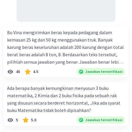
Bu Vina mengirimkan beras kepada pedagang dalam
kemasan 25 kg dan 50 kg menggunakan truk. Banyak
karung beras keseluruhan adalah 200 karung dengan total
berat beras adalah 8 ton, 8. Berdasarkan teks tersebut,
pilihlah semua jawaban yang benar. Jawaban benar lebih
dari satu. Banyak karung beras kemasan 25 kg adalah 50
45
4.5
Jawaban terverifikasi
buah. Banyak karung beras kemasan 50 kg adalah 150
buah. Total berat beras dalam kemasan 25 kg adalah 2
Ada berapa banyak kemungkinan menyusun 3 buku
ton. Perbandingan berat beras kemasan 25 kg dan 50 kg
matematika, 2 Kimia dan 2 buku fisika pada sebuah rak
dalam truk adalah 1: 3. 9. Berdasarkan teks tersebut, jika
yang disusun secara berderet horizontal, .Jika ada syarat
biaya setiap beras karung kecil adalah Rp7.500 dan karung
buku Matematika tidak boleh dipisahkan?
besar Rp14.000, berapakah biaya angkut semua beras yang
5
5.0
Jawaban terverifikasi
harus dibayar oleh Bu Vina? A. Rp2.540.000 C. Rp2.312.000 B.
Rp2.475.000 D. Rp2.280.000