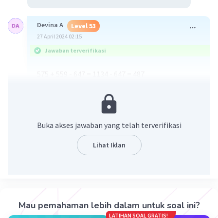
Devina A
Level 53
27 April 2024 02:15
Jawaban terverifikasi
575 + 559 - 647 = 1134 - 647 = 487
·
0.0
(
0
)
Balas
Beri Rating
Buka akses jawaban yang telah terverifikasi
Lihat Iklan
Iklan
Mau pemahaman lebih dalam untuk soal ini?
LATIHAN SOAL GRATIS!