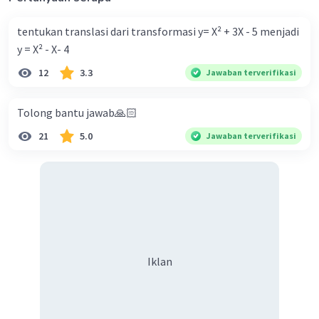
tentukan translasi dari transformasi y= X² + 3X - 5 menjadi
y = X² - X- 4
12
3.3
Jawaban terverifikasi
Tolong bantu jawab🙏🏻
21
5.0
Jawaban terverifikasi
Iklan