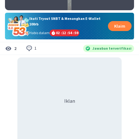
Ikuti Tryout SNBT & Menangkan E-Wallet
100rb
Klaim
Habis dalam
02
:
12
:
54
:
59
1
2
Jawaban terverifikasi
Iklan