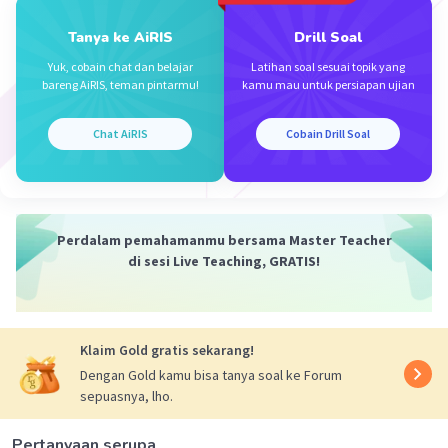
Tanya ke AiRIS
Drill Soal
Yuk, cobain chat dan belajar
Latihan soal sesuai topik yang
bareng AiRIS, teman pintarmu!
kamu mau untuk persiapan ujian
Chat AiRIS
Cobain Drill Soal
Perdalam pemahamanmu bersama Master Teacher
di sesi Live Teaching, GRATIS!
Klaim Gold gratis sekarang!
Dengan Gold kamu bisa tanya soal ke Forum
sepuasnya, lho.
Pertanyaan serupa