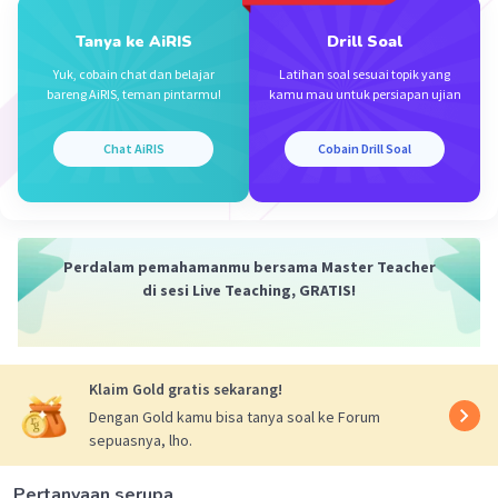
Tanya ke AiRIS
Drill Soal
·
0.0
(
0
)
Balas
Beri Rating
Yuk, cobain chat dan belajar
Latihan soal sesuai topik yang
bareng AiRIS, teman pintarmu!
kamu mau untuk persiapan ujian
Chat AiRIS
Cobain Drill Soal
Iklan
Perdalam pemahamanmu bersama Master Teacher
di sesi Live Teaching, GRATIS!
Klaim Gold gratis sekarang!
Dengan Gold kamu bisa tanya soal ke Forum
sepuasnya, lho.
Pertanyaan serupa