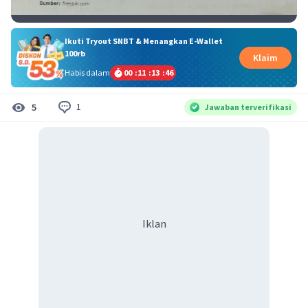
Ikuti Tryout SNBT & Menangkan E-Wallet
100rb
Klaim
Habis dalam
00
:
11
:
13
:
46
1
5
Jawaban terverifikasi
Iklan