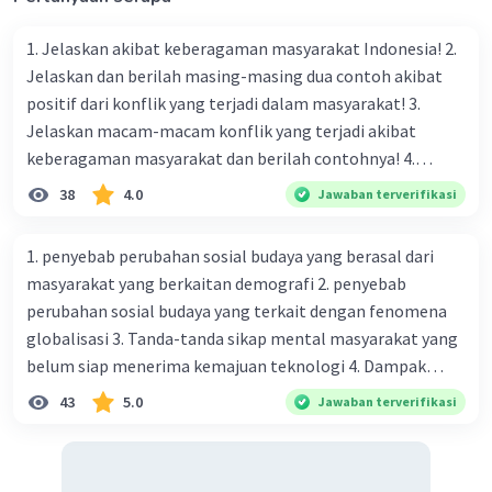
1. Jelaskan akibat keberagaman masyarakat Indonesia! 2.
Jelaskan dan berilah masing-masing dua contoh akibat
positif dari konflik yang terjadi dalam masyarakat! 3.
Jelaskan macam-macam konflik yang terjadi akibat
keberagaman masyarakat dan berilah contohnya! 4.
Mengapa dalam masyarakat yang memiliki keberagaman
38
4.0
Jawaban terverifikasi
diperlukan harmoni? 5. Indonesia merupakan negara yang
kaya akan keberagaman baik dilihat dari agama, suku, ras,
1. penyebab perubahan sosial budaya yang berasal dari
bahasa, dan budaya. Berdasarkan pernyataan tersebut,
masyarakat yang berkaitan demografi 2. penyebab
apa yang dapat kalian lakukan untuk menjaga
perubahan sosial budaya yang terkait dengan fenomena
keberagaman supaya terhindar dari konflik?
globalisasi 3. Tanda-tanda sikap mental masyarakat yang
belum siap menerima kemajuan teknologi 4. Dampak
modernisasi dalam kehidupan sosial masyarakat 5.
43
5.0
Jawaban terverifikasi
Kegiatan manusia di bidang ekonomi yang menunjukkan
perubahan ke arah modernisasi 6. Contoh pengaruh
modernisasi di bidang ilmu pengetahuan dan pendidikan