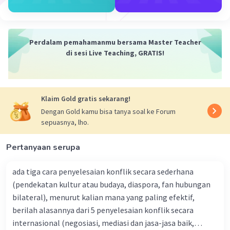
Iklan
Tentu, ada hubungan yang erat antara bentuk
Perdalam pemahamanmu bersama Master Teacher
negara, bentuk pemerintahan, dan sistem
di sesi Live Teaching, GRATIS!
pemerintahan dalam menentukan keutuhan
sebuah negara. Berikut penjelasan singkatnya:
Bentuk Negara (State Form)
: Merujuk pada
struktur politik dasar dari suatu negara, yang
Klaim Gold gratis sekarang!
mencakup wilayah geografis, populasi, dan
Dengan Gold kamu bisa tanya soal ke Forum
pemerintah pusat. Bentuk negara dapat berupa
sepuasnya, lho.
negara kesatuan (unitary state) di mana
pemerintahan pusat memiliki kekuatan penuh
Pertanyaan serupa
atas wilayahnya, atau negara federal di mana
kekuasaan terbagi antara pemerintahan pusat
ada tiga cara penyelesaian konflik secara sederhana
dan daerah otonom.
(pendekatan kultur atau budaya, diaspora, fan hubungan
Bentuk Pemerintahan (Form of Government)
:
bilateral), menurut kalian mana yang paling efektif,
Merujuk pada struktur kekuasaan politik di dalam
berilah alasannya dari 5 penyelesaian konflik secara
suatu negara, termasuk bagaimana pemimpin
internasional (negosiasi, mediasi dan jasa-jasa baik,