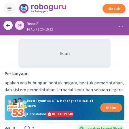
Masuk
Deco F
16 April 2024 10:22
Iklan
Pertanyaan
apakah ada hubungan bentuk negara, bentuk pemerintahan,
dan sistem pemerintahan terhadal keutuhan sebuah negara
Ikuti Tryout SNBT & Menangkan E-Wallet
100rb
Klaim
Habis dalam
01
:
14
:
29
:
48
2
5
Jawaban terverifikasi