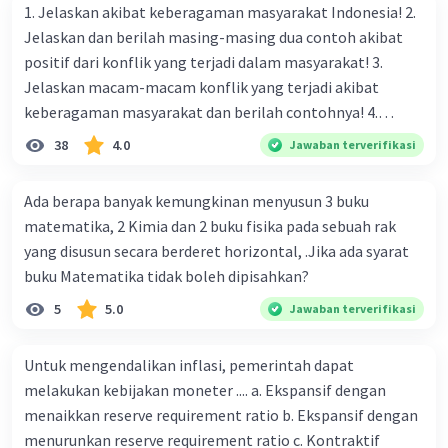
kebutuhan masyarakat dapat membantu
1. Jelaskan akibat keberagaman masyarakat Indonesia! 2.
menciptakan stabilitas politik yang
Jelaskan dan berilah masing-masing dua contoh akibat
diperlukan untuk keutuhan negara.
positif dari konflik yang terjadi dalam masyarakat! 3.
Pengelolaan Konflik
: Struktur politik
Jelaskan macam-macam konflik yang terjadi akibat
yang tepat dapat membantu mengelola
keberagaman masyarakat dan berilah contohnya! 4.
konflik internal dan antarwilayah dengan
Mengapa dalam masyarakat yang memiliki keberagaman
38
4.0
Jawaban terverifikasi
cara yang adil dan efektif.
diperlukan harmoni? 5. Indonesia merupakan negara yang
Reprentasi dan Partisipasi
: Sistem
kaya akan keberagaman baik dilihat dari agama, suku, ras,
pemerintahan yang inklusif dan
Ada berapa banyak kemungkinan menyusun 3 buku
bahasa, dan budaya. Berdasarkan pernyataan tersebut,
representatif dapat memastikan
matematika, 2 Kimia dan 2 buku fisika pada sebuah rak
apa yang dapat kalian lakukan untuk menjaga
partisipasi yang adil dari semua kelompok
yang disusun secara berderet horizontal, .Jika ada syarat
keberagaman supaya terhindar dari konflik?
masyarakat, yang penting untuk
buku Matematika tidak boleh dipisahkan?
mendukung keutuhan negara.
5
5.0
Jawaban terverifikasi
Pembangunan Ekonomi
: Bentuk negara,
bentuk pemerintahan, dan sistem
Untuk mengendalikan inflasi, pemerintah dapat
pemerintahan yang efisien dan transparan
melakukan kebijakan moneter .... a. Ekspansif dengan
dapat mendukung pembangunan ekonomi
menaikkan reserve requirement ratio b. Ekspansif dengan
yang berkelanjutan dan merata, yang
menurunkan reserve requirement ratio c. Kontraktif
merupakan aspek penting dari keutuhan