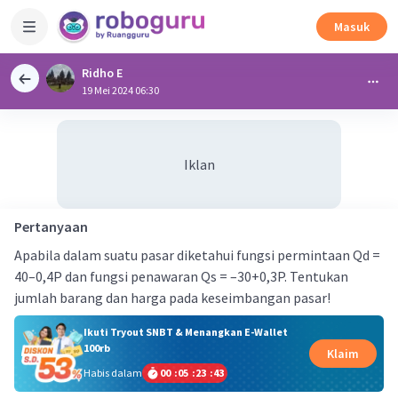
Masuk
Ridho E
19 Mei 2024 06:30
Iklan
Pertanyaan
Apabila dalam suatu pasar diketahui fungsi permintaan Qd =
40–0,4P dan fungsi penawaran Qs = –30+0,3P. Tentukan
jumlah barang dan harga pada keseimbangan pasar!
Ikuti Tryout SNBT & Menangkan E-Wallet
100rb
Klaim
Habis dalam
00
:
05
:
23
:
42