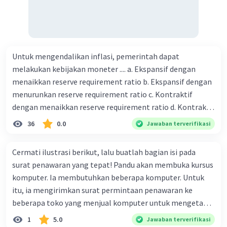
Untuk mengendalikan inflasi, pemerintah dapat
melakukan kebijakan moneter .... a. Ekspansif dengan
menaikkan reserve requirement ratio b. Ekspansif dengan
menurunkan reserve requirement ratio c. Kontraktif
dengan menaikkan reserve requirement ratio d. Kontraktif
dengan menurunkan reserve requirement ratio e.
36
0.0
Jawaban terverifikasi
Ekspansif dengan menaikkan tingkat diskonto Bila Bank
Indonesia melakukan kebijakan moneter ekspansif,
Cermati ilustrasi berikut, lalu buatlah bagian isi pada
ceteris paribus maka .... a. Menimbulkan inflasi di mana
surat penawaran yang tepat! Pandu akan membuka kursus
bentuk kurva jumlah uang beredar (penawaran uang) naik
komputer. Ia membutuhkan beberapa komputer. Untuk
dari kiri bawah ke kanan atas b. Menimbulkan deflasi di
itu, ia mengirimkan surat permintaan penawaran ke
mana bentuk kurva jumlah uang beredar (penawaran
beberapa toko yang menjual komputer untuk mengetahui
uang) naik dari kiri bawah ke kanan atas c. Tingkat bunga
harga dan spesifikasinya. Bantu jawab 🙏🏻
1
5.0
Jawaban terverifikasi
meningkat di mana bentuk kurva jumlah uang beredar