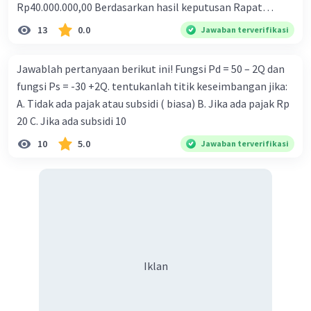
Rp40.000.000,00 Berdasarkan hasil keputusan Rapat
Anggota Tahuanan (RAT) koperasi antara lain ditetapkan
13
0.0
Jawaban terverifikasi
bahwa: Jasa anggota koperasi 20%. Jasa simpanan
anggota koperasi 10%. Apabila Davina (anggota Koperasi)
Jawablah pertanyaan berikut ini! Fungsi Pd = 50 – 2Q dan
memiliki simpanan pokok sebesar Rp100.000,00,
fungsi Ps = -30 +2Q. tentukanlah titik keseimbangan jika:
simpanan wajib sebesar Rp650.000,00, simpanan sukarela
A. Tidak ada pajak atau subsidi ( biasa) B. Jika ada pajak Rp
sebesar Rp250.000,00, dan telah melakukan pembelian
20 C. Jika ada subsidi 10
pada koperasi sebesar Rp4.000.000,00. Maka besarnya SHU
10
5.0
Jawaban terverifikasi
yang diterima Davina adalah... A. Rp500.000,00 B.
Rp720.000,00 C. Rp900.000,00 D. Rp1.200.000,00 E.
Rp1.500.000,00
Iklan