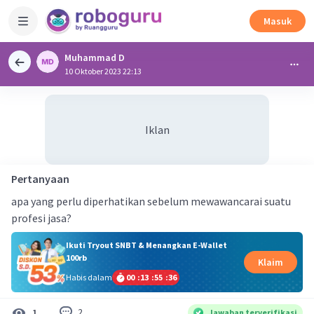
Masuk
Muhammad D
10 Oktober 2023 22:13
Iklan
Pertanyaan
apa yang perlu diperhatikan sebelum mewawancarai suatu
profesi jasa?
Ikuti Tryout SNBT & Menangkan E-Wallet
100rb
Klaim
Habis dalam
00
:
13
:
55
:
36
2
1
Jawaban terverifikasi