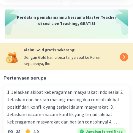
Perdalam pemahamanmu bersama Master Teacher
di sesi Live Teaching, GRATIS!
Klaim Gold gratis sekarang!
Dengan Gold kamu bisa tanya soal ke Forum
sepuasnya, lho.
Pertanyaan serupa
1. Jelaskan akibat keberagaman masyarakat Indonesia! 2.
Jelaskan dan berilah masing-masing dua contoh akibat
positif dari konflik yang terjadi dalam masyarakat! 3.
Jelaskan macam-macam konflik yang terjadi akibat
keberagaman masyarakat dan berilah contohnya! 4.
Mengapa dalam masyarakat yang memiliki keberagaman
38
4.0
Jawaban terverifikasi