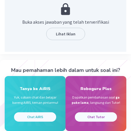
gelombang suara dari telinga luar
·
5.0
(
1
)
Balas
Beri Rating
Buka akses jawaban yang telah terverifikasi
Lihat Iklan
Levine A
Level 2
11 Mei 2024 13:24
Gendang telinga adalah
salah alat
pendengaran
.
Iklan
Mau pemahaman lebih dalam untuk soal ini?
Selain membantu untuk mendengar,
fungsi
gendang telinga
, yaitu sebagai lapisan
pelindung terdepan guna menjaga
telinga
Tanya ke AiRIS
Roboguru Plus
tengah dari paparan bakteri, debu, atau benda
Yuk, cobain chat dan belajar
Dapatkan pembahasan soal
ga
asing lainnya
bareng AiRIS, teman pintarmu!
pake lama
, langsung dari Tutor!
·
5.0
(
1
)
Balas
Beri Rating
Chat AiRIS
Chat Tutor