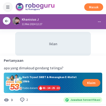
Masuk
Khanisius J
11 Mei 2024 12:27
Iklan
Pertanyaan
apa yang dimaksud gendang telinga?
Ikuti Tryout SNBT & Menangkan E-Wallet
100rb
Klaim
Habis dalam
01
:
14
:
25
:
22
2
3
Jawaban terverifikasi