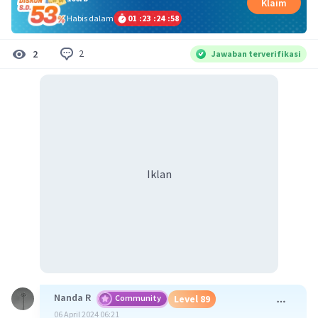
Klaim
Habis dalam
01
:
23
:
24
:
58
2
2
Jawaban terverifikasi
Iklan
Nanda R
Community
Level 89
06 April 2024 06:21