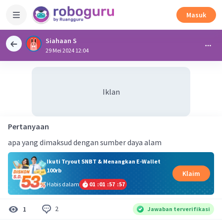
Masuk
Siahaan S
29 Mei 2024 12:04
Iklan
Pertanyaan
apa yang dimaksud dengan sumber daya alam
Ikuti Tryout SNBT & Menangkan E-Wallet
100rb
Klaim
Habis dalam
01
:
01
:
57
:
56
2
1
Jawaban terverifikasi