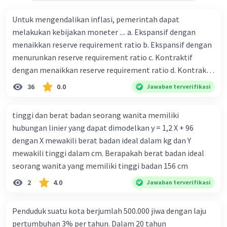
Untuk mengendalikan inflasi, pemerintah dapat
melakukan kebijakan moneter .... a. Ekspansif dengan
menaikkan reserve requirement ratio b. Ekspansif dengan
menurunkan reserve requirement ratio c. Kontraktif
dengan menaikkan reserve requirement ratio d. Kontraktif
dengan menurunkan reserve requirement ratio e.
36
0.0
Jawaban terverifikasi
Ekspansif dengan menaikkan tingkat diskonto Bila Bank
Indonesia melakukan kebijakan moneter ekspansif,
tinggi dan berat badan seorang wanita memiliki
ceteris paribus maka .... a. Menimbulkan inflasi di mana
hubungan linier yang dapat dimodelkan y = 1,2 X + 96
bentuk kurva jumlah uang beredar (penawaran uang) naik
dengan X mewakili berat badan ideal dalam kg dan Y
dari kiri bawah ke kanan atas b. Menimbulkan deflasi di
mewakili tinggi dalam cm. Berapakah berat badan ideal
mana bentuk kurva jumlah uang beredar (penawaran
seorang wanita yang memiliki tinggi badan 156 cm
uang) naik dari kiri bawah ke kanan atas c. Tingkat bunga
2
4.0
Jawaban terverifikasi
meningkat di mana bentuk kurva jumlah uang beredar
(penawaran uang) naik dari kiri bawah ke kanan atas d.
Tingkat bunga turun di mana bentuk kurva jumlah uang
Penduduk suatu kota berjumlah 500.000 jiwa dengan laju
beredar (penawaran uang) naik dari kiri bawah ke kanan
pertumbuhan 3% per tahun. Dalam 20 tahun