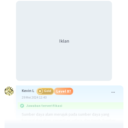
Iklan
Kevin L
Gold
Level 87
29 Mei 2024 12:40
Jawaban terverifikasi
Sumber daya alam merujuk pada sumber daya yang
berasal dari alam, seperti air, udara, dan tanah. Sumber
daya ini digunakan oleh manusia untuk memenuhi