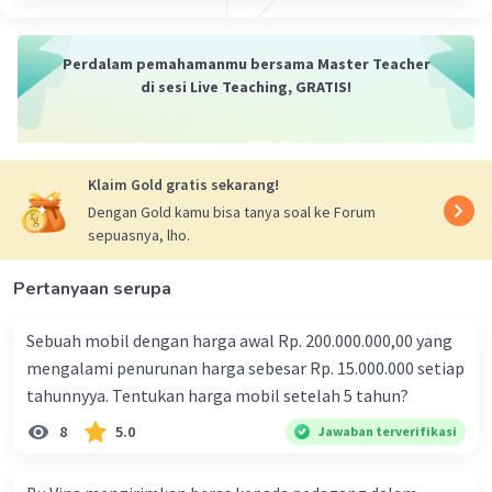
Sumber daya alam (biasa disingkat SDA) adalah
Iklan
segala sesuatu yang berasal dari alam yang
Perdalam pemahamanmu bersama Master Teacher
dapat digunakan untuk memenuhi kebutuhan
di sesi Live Teaching, GRATIS!
hidup manusia.
Klaim Gold gratis sekarang!
Pengertian Sumber Daya Alam (SDA) : Segala
Dengan Gold kamu bisa tanya soal ke Forum
sesuatu yang ada di dalam alam dan dapat
sepuasnya, lho.
dimanfaatkan untuk memenuhi kebutuhan serta
kesejahteraan manusia. Contoh SDA: sumber
Pertanyaan serupa
daya hutan, sumber daya lahan, sumber daya air,
sumber daya tambang dan mineral.
Sebuah mobil dengan harga awal Rp. 200.000.000,00 yang
mengalami penurunan harga sebesar Rp. 15.000.000 setiap
tahunnyya. Tentukan harga mobil setelah 5 tahun?
Sumber daya alam adalah segala sesuatu yang
berasal dari bumi, biosfer dan atmosfer yang
8
5.0
Jawaban terverifikasi
dapat dimanfaatkan untuk pemenuhan
kebutuhan manusia.