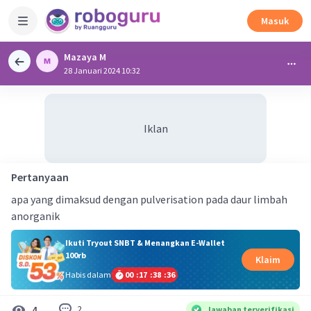
Masuk
Mazaya M
28 Januari 2024 10:32
Iklan
Pertanyaan
apa yang dimaksud dengan pulverisation pada daur limbah
anorganik
Ikuti Tryout SNBT & Menangkan E-Wallet
100rb
Klaim
Habis dalam
00
:
17
:
38
:
35
2
4
Jawaban terverifikasi