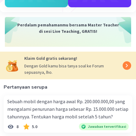
buangan yang tidak terpakai dari hasil kegiatan
manusia ataupun alam
Perdalam pemahamanmu bersama Master Teacher
·
0.0
(
0
)
Balas
Beri Rating
di sesi Live Teaching, GRATIS!
Klaim Gold gratis sekarang!
Dengan Gold kamu bisa tanya soal ke Forum
sepuasnya, lho.
Pertanyaan serupa
Sebuah mobil dengan harga awal Rp. 200.000.000,00 yang
mengalami penurunan harga sebesar Rp. 15.000.000 setiap
tahunnyya. Tentukan harga mobil setelah 5 tahun?
8
5.0
Jawaban terverifikasi