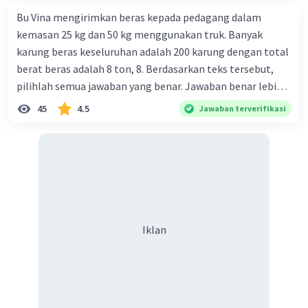
Bu Vina mengirimkan beras kepada pedagang dalam
kemasan 25 kg dan 50 kg menggunakan truk. Banyak
karung beras keseluruhan adalah 200 karung dengan total
berat beras adalah 8 ton, 8. Berdasarkan teks tersebut,
pilihlah semua jawaban yang benar. Jawaban benar lebih
dari satu. Banyak karung beras kemasan 25 kg adalah 50
45
4.5
Jawaban terverifikasi
buah. Banyak karung beras kemasan 50 kg adalah 150
buah. Total berat beras dalam kemasan 25 kg adalah 2
ton. Perbandingan berat beras kemasan 25 kg dan 50 kg
dalam truk adalah 1: 3. 9. Berdasarkan teks tersebut, jika
biaya setiap beras karung kecil adalah Rp7.500 dan karung
besar Rp14.000, berapakah biaya angkut semua beras yang
harus dibayar oleh Bu Vina? A. Rp2.540.000 C. Rp2.312.000 B.
Iklan
Rp2.475.000 D. Rp2.280.000