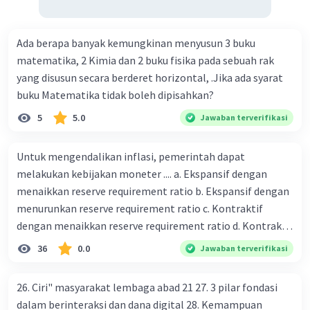
Ada berapa banyak kemungkinan menyusun 3 buku
matematika, 2 Kimia dan 2 buku fisika pada sebuah rak
yang disusun secara berderet horizontal, .Jika ada syarat
buku Matematika tidak boleh dipisahkan?
5
5.0
Jawaban terverifikasi
Untuk mengendalikan inflasi, pemerintah dapat
melakukan kebijakan moneter .... a. Ekspansif dengan
menaikkan reserve requirement ratio b. Ekspansif dengan
menurunkan reserve requirement ratio c. Kontraktif
dengan menaikkan reserve requirement ratio d. Kontraktif
dengan menurunkan reserve requirement ratio e.
36
0.0
Jawaban terverifikasi
Ekspansif dengan menaikkan tingkat diskonto Bila Bank
Indonesia melakukan kebijakan moneter ekspansif,
26. Ciri" masyarakat lembaga abad 21 27. 3 pilar fondasi
ceteris paribus maka .... a. Menimbulkan inflasi di mana
dalam berinteraksi dan dana digital 28. Kemampuan