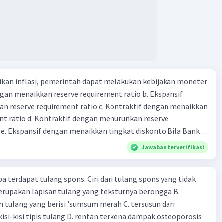
·
0.0
(
0
)
Balas
ating
kan inflasi, pemerintah dapat melakukan kebijakan moneter
dengan menaikkan reserve requirement ratio b. Ekspansif
n reserve requirement ratio c. Kontraktif dengan menaikkan
nt ratio d. Kontraktif dengan menurunkan reserve
. Ekspansif dengan menaikkan tingkat diskonto Bila Bank
n kebijakan moneter ekspansif, ceteris paribus maka .... a.
Jawaban terverifikasi
asi di mana bentuk kurva jumlah uang beredar (penawaran
iri bawah ke kanan atas b. Menimbulkan deflasi di mana bentuk
pa terdapat tulang spons. Ciri dari tulang spons yang tidak
 beredar (penawaran uang) naik dari kiri bawah ke kanan atas
erupakan lapisan tulang yang teksturnya berongga B.
meningkat di mana bentuk kurva jumlah uang beredar
 tulang yang berisi 'sumsum merah C. tersusun dari
aik dari kiri bawah ke kanan atas d. Tingkat bunga turun di
kisi-kisi tipis tulang D. rentan terkena dampak osteoporosis
 jumlah uang beredar (penawaran uang) naik dari kiri bawah