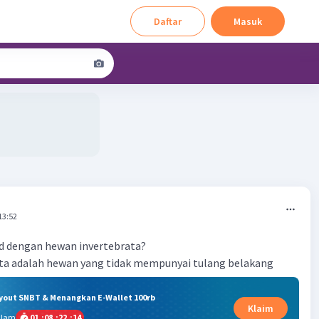
Daftar
Masuk
13:52
d dengan hewan invertebrata?
ta adalah hewan yang tidak mempunyai tulang belakang
ryout SNBT & Menangkan E-Wallet 100rb
Klaim
alam
01
:
08
:
22
:
13