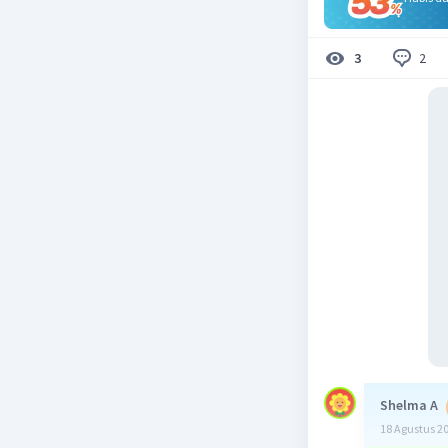
2
3
Shelma A
18 Agustus 2