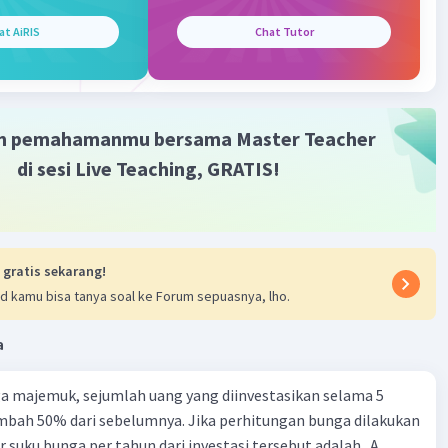
penting dalam ekosistem
at AiRIS
Chat Tutor
ata terbagi dalam lebih dari 30 filum yang berbeda,
:
m pemahamanmu bersama Master Teacher
di sesi Live Teaching, GRATIS!
ubur
g
a (kerang, siput, dan gurita)
poda (serangga, laba-laba, dan krustasea)
g laut
 gratis sekarang!
d kamu bisa tanya soal ke Forum sepuasnya, lho.
·
0.0
(
0
)
Balas
ating
a
a majemuk, sejumlah uang yang diinvestasikan selama 5
Level 24
mbah 50% dari sebelumnya. Jika perhitungan bunga dilakukan
024 08:40
r suku bunga per tahun dari investasi tersebut adalah.. A.