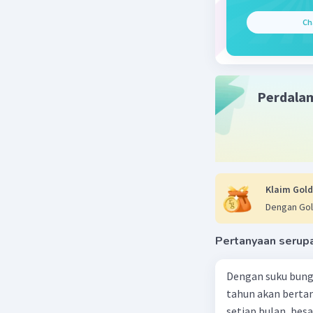
Peran 
Ch
Invertebr
termasuk
Perdala
Spons
Ubur-
Cacin
Molusk
Arthro
Bintan
Klaim Gold
Dengan Gol
Beri R
Pertanyaan serup
Dengan suku bung
Reysia P
tahun akan berta
19 Agustus 2
setiap bulan, besa