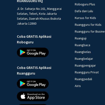
RUANGGURU HQ
Roboguru Plus
Jl. Dr. Saharjo No.161, Manggarai
Dafa dan Lulu
Selatan, Tebet, Kota Jakarta
Kursus for Kids
Selatan, Daerah Khusus Ibukota
Jakarta 12860
Ruangguru for Kids
Ruangguru for Busin
Coba GRATIS Aplikasi
Ruanguji
Roboguru
Ruangbaca
Ruangkelas
Ruangbelajar
Ruangpengajar
Coba GRATIS Aplikasi
Ruangguru Privat
Ruangguru
Ruangpeduli
Airis