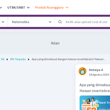
UTBK/SNBT
Produk Ruangguru
Iklan
SD
IPA Terpadu
Apa yang dimaksud dengan hewan invertebrata? Hewan...
Annaya A
18 Agustus 2024 
Apa yang dimaksu
Hewan invertebra
Ikuti T
Habis d