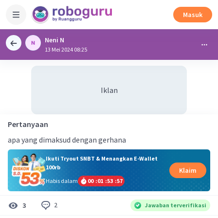
Masuk
Neni N
13 Mei 2024 08:25
Iklan
Pertanyaan
apa yang dimaksud dengan gerhana
Ikuti Tryout SNBT & Menangkan E-Wallet
100rb
Klaim
Habis dalam
00
:
01
:
53
:
57
2
3
Jawaban terverifikasi