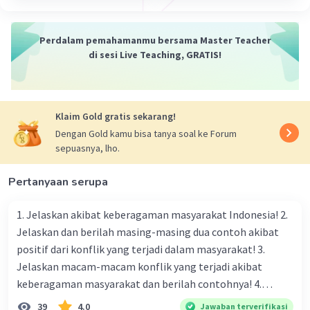
1. Gerhana Matahari: Terjadi ketika Bulan berada
di antara Matahari dan Bumi, menyebabkan
Perdalam pemahamanmu bersama Master Teacher
penutupan sebagian atau seluruh Matahari dari
di sesi Live Teaching, GRATIS!
pandangan Bumi. Gerhana matahari hanya
terjadi pada fase Bulan baru.
2. Gerhana Bulan: Terjadi ketika Bumi berada di
antara Matahari dan Bulan, menyebabkan Bumi
Klaim Gold gratis sekarang!
memblokir cahaya Matahari yang biasanya
Dengan Gold kamu bisa tanya soal ke Forum
diterima oleh Bulan. Ini menghasilkan bayangan
sepuasnya, lho.
Bumi pada permukaan Bulan, menciptakan fase
gerhana. Gerhana bulan terjadi pada fase
Pertanyaan serupa
Purnama.
Kedua jenis gerhana ini dapat terjadi dalam
1. Jelaskan akibat keberagaman masyarakat Indonesia! 2.
beberapa variasi, termasuk gerhana sebagian
Jelaskan dan berilah masing-masing dua contoh akibat
dan gerhana total, tergantung pada seberapa
positif dari konflik yang terjadi dalam masyarakat! 3.
banyak objek langit terhalang dan di mana
Jelaskan macam-macam konflik yang terjadi akibat
pengamat berada. Gerhana adalah fenomena
keberagaman masyarakat dan berilah contohnya! 4.
yang menarik yang telah menarik perhatian
Mengapa dalam masyarakat yang memiliki keberagaman
39
4.0
Jawaban terverifikasi