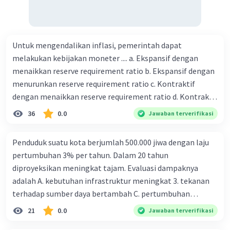
Untuk mengendalikan inflasi, pemerintah dapat
melakukan kebijakan moneter .... a. Ekspansif dengan
menaikkan reserve requirement ratio b. Ekspansif dengan
menurunkan reserve requirement ratio c. Kontraktif
dengan menaikkan reserve requirement ratio d. Kontraktif
dengan menurunkan reserve requirement ratio e.
36
0.0
Jawaban terverifikasi
Ekspansif dengan menaikkan tingkat diskonto Bila Bank
Indonesia melakukan kebijakan moneter ekspansif,
Penduduk suatu kota berjumlah 500.000 jiwa dengan laju
ceteris paribus maka .... a. Menimbulkan inflasi di mana
pertumbuhan 3% per tahun. Dalam 20 tahun
bentuk kurva jumlah uang beredar (penawaran uang) naik
diproyeksikan meningkat tajam. Evaluasi dampaknya
dari kiri bawah ke kanan atas b. Menimbulkan deflasi di
adalah A. kebutuhan infrastruktur meningkat 3. tekanan
mana bentuk kurva jumlah uang beredar (penawaran
terhadap sumber daya bertambah C. pertumbuhan
uang) naik dari kiri bawah ke kanan atas c. Tingkat bunga
eksponensial berdampak jangka panjang D. tidak
21
0.0
Jawaban terverifikasi
meningkat di mana bentuk kurva jumlah uang beredar
memengaruhi tata ruang E. proyeksi penduduk penting
(penawaran uang) naik dari kiri bawah ke kanan atas d.