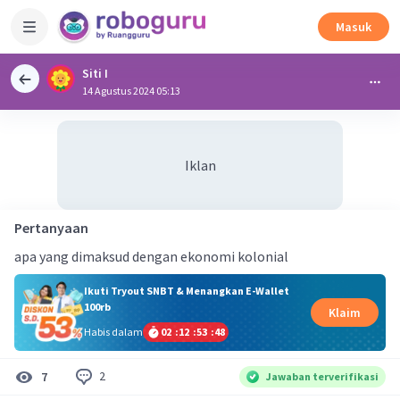
Masuk
Siti I
14 Agustus 2024 05:13
Iklan
Pertanyaan
apa yang dimaksud dengan ekonomi kolonial
Ikuti Tryout SNBT & Menangkan E-Wallet
100rb
Klaim
Habis dalam
02
:
12
:
53
:
47
2
7
Jawaban terverifikasi