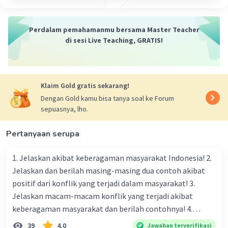
sistem ekonomi yang diterapkan oleh negara
penjajah, di mana perekonomian wilayah
jajahan diatur dan dimanfaatkan untuk
Perdalam pemahamanmu bersama Master Teacher
kepentingan negara penjajah.
Dalam konteks
di sesi Live Teaching, GRATIS!
Indonesia pada masa penjajahan Belanda,
ekonomi kolonial ditandai oleh adanya dualisme
ekonomi, di mana sektor ekspor yang dikuasai
Klaim Gold gratis sekarang!
oleh perusahaan asing dan perkebunan besar
beroperasi secara terpisah dari sektor ekonomi
Dengan Gold kamu bisa tanya soal ke Forum
sepuasnya, lho.
tradisional yang melibatkan masyarakat lokal.
Sistem ini tidak bertujuan untuk meningkatkan
Pertanyaan serupa
kesejahteraan masyarakat setempat, tetapi
lebih untuk memenuhi kebutuhan industri dan
1. Jelaskan akibat keberagaman masyarakat Indonesia! 2.
konsumsi negara penjajah.
Jelaskan dan berilah masing-masing dua contoh akibat
positif dari konflik yang terjadi dalam masyarakat! 3.
·
0.0
(
0
)
Balas
Beri Rating
Jelaskan macam-macam konflik yang terjadi akibat
keberagaman masyarakat dan berilah contohnya! 4.
Jacky J
Bronze
Level 90
Mengapa dalam masyarakat yang memiliki keberagaman
39
4.0
Jawaban terverifikasi
14 Agustus 2024 09:05