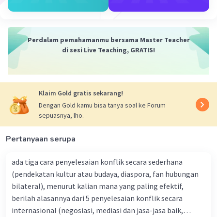
kelas-kelas dalam sebuah program. Meskipun
keduanya memiliki peran yang mirip dalam
pemrograman Java, namun keduanya memiliki
Perdalam pemahamanmu bersama Master Teacher
perbedaan mendasar dalam cara mereka
di sesi Live Teaching, GRATIS!
digunakan dan implementasinya.
Abstract Class:
Abstract class adalah kelas yang tidak
Klaim Gold gratis sekarang!
dapat diinstansiasi secara langsung, tetapi
Dengan Gold kamu bisa tanya soal ke Forum
dapat memiliki implementasi metode
sepuasnya, lho.
(method body).
Abstract class dapat memiliki metode
Pertanyaan serupa
abstrak (abstract method) yang tidak
memiliki implementasi, serta metode
ada tiga cara penyelesaian konflik secara sederhana
non-abstrak yang memiliki implementasi.
(pendekatan kultur atau budaya, diaspora, fan hubungan
Abstract class digunakan untuk
bilateral), menurut kalian mana yang paling efektif,
menyediakan kerangka kerja umum atau
berilah alasannya dari 5 penyelesaian konflik secara
kontrak bagi kelas-kelas turunannya. Ini
internasional (negosiasi, mediasi dan jasa-jasa baik,