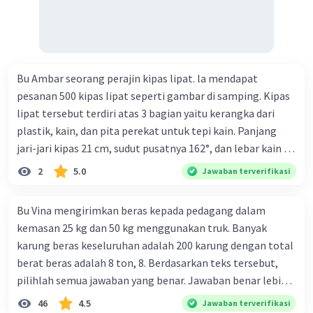
Interface digunakan untuk mendefinisikan
kontrak atau pola yang harus diikuti oleh
kelas-kelas yang
mengimplementasikannya. Ketika sebuah
kelas mengimplementasikan sebuah
Bu Ambar seorang perajin kipas lipat. la mendapat
interface, maka kelas tersebut diharuskan
pesanan 500 kipas lipat seperti gambar di samping. Kipas
untuk menyediakan implementasi untuk
lipat tersebut terdiri atas 3 bagian yaitu kerangka dari
semua metode yang dideklarasikan dalam
plastik, kain, dan pita perekat untuk tepi kain. Panjang
interface tersebut.
jari-jari kipas 21 cm, sudut pusatnya 162°, dan lebar kain 14
Interface dapat digunakan untuk
cm. Biaya kerangka dan tali sebesar Rp1.800,00 per buah,
menciptakan multiple inheritance dalam
2
5.0
Jawaban terverifikasi
kain sebesar Rp40.000,00/m², dan pita perekat
Java, karena sebuah kelas dapat
Rp350,00/m. Kipas tersebut dijual dengan harga
mengimplementasikan lebih dari satu
Bu Vina mengirimkan beras kepada pedagang dalam
Rp6.500,00 per buah. Tentukan total keuntungan yang
interface.
kemasan 25 kg dan 50 kg menggunakan truk. Banyak
Interface tidak dapat memiliki variabel
diperoleh Bu Ambar.
karung beras keseluruhan adalah 200 karung dengan total
anggota, konstruktor, atau metode
berat beras adalah 8 ton, 8. Berdasarkan teks tersebut,
dengan implementasi.
pilihlah semua jawaban yang benar. Jawaban benar lebih
Interface dideklarasikan dengan kata kunci
dari satu. Banyak karung beras kemasan 25 kg adalah 50
interface
.
46
4.5
Jawaban terverifikasi