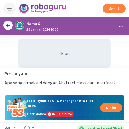
Masuk
Nama S
26 Januari 2024 10:06
Iklan
Pertanyaan
Apa yang dimaksud dengan Abstract class dan Interface?
Ikuti Tryout SNBT & Menangkan E-Wallet
100rb
Klaim
Habis dalam
02
:
06
:
09
:
56
2
4
Jawaban terverifikasi