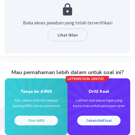
dilihat dengan menggunakan mikroskop cahaya
biasa. Organel ini terdapat hampir di semua sel
eukariotik dan banyak dijumpai pada organ tubuh
Buka akses jawaban yang telah terverifikasi
yang melaksanakan fungsi ekskresi, misalnya
ginjal.
Lihat Iklan
·
0.0
(
0
)
Balas
Beri Rating
Mau pemahaman lebih dalam untuk soal ini?
LATIHAN SOAL GRATIS!
Tanya ke AiRIS
Drill Soal
Iklan
Yuk, cobain chat dan belajar
Latihan soal sesuai topik yang
bareng AiRIS, teman pintarmu!
kamu mau untuk persiapan ujian
Chat AiRIS
Cobain Drill Soal