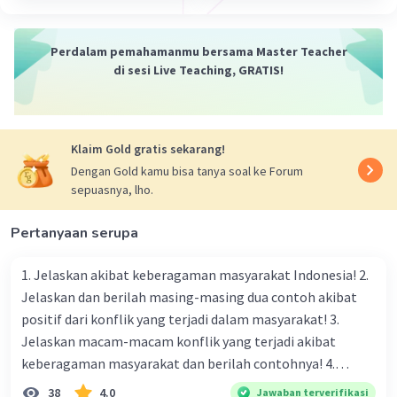
Perdalam pemahamanmu bersama Master Teacher
di sesi Live Teaching, GRATIS!
Klaim Gold gratis sekarang!
Dengan Gold kamu bisa tanya soal ke Forum
sepuasnya, lho.
Pertanyaan serupa
1. Jelaskan akibat keberagaman masyarakat Indonesia! 2.
Jelaskan dan berilah masing-masing dua contoh akibat
positif dari konflik yang terjadi dalam masyarakat! 3.
Jelaskan macam-macam konflik yang terjadi akibat
keberagaman masyarakat dan berilah contohnya! 4.
Mengapa dalam masyarakat yang memiliki keberagaman
38
4.0
Jawaban terverifikasi