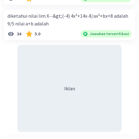
diperlukan harmoni? 5. Indonesia merupakan negara yang
kaya akan keberagaman baik dilihat dari agama, suku, ras,
diketahui nilai lim X--&gt;(-4) 4x²+14x-8/ax²+bx+8 adalah
bahasa, dan budaya. Berdasarkan pernyataan tersebut,
9/5 nilai a+b adalah
apa yang dapat kalian lakukan untuk menjaga
34
5.0
Jawaban terverifikasi
keberagaman supaya terhindar dari konflik?
Iklan