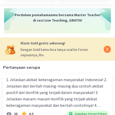
Bahasa arab yang artinya melengkapi sedangkan
dalam Bahasa inggris Aljabar disebut Algebra.
Perdalam pemahamanmu bersama Master Teacher
di sesi Live Teaching, GRATIS!
·
0.0
(
0
)
Balas
Beri Rating
Jeremia K
JK
Level 51
14 April 2024 13:05
Klaim Gold gratis sekarang!
aljabar adalah matematika.bener kaannn
Dengan Gold kamu bisa tanya soal ke Forum
sepuasnya, lho.
Pertanyaan serupa
1. Jelaskan akibat keberagaman masyarakat Indonesia! 2.
Jelaskan dan berilah masing-masing dua contoh akibat
positif dari konflik yang terjadi dalam masyarakat! 3.
Jelaskan macam-macam konflik yang terjadi akibat
keberagaman masyarakat dan berilah contohnya! 4.
Mengapa dalam masyarakat yang memiliki keberagaman
38
4.0
Jawaban terverifikasi