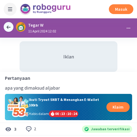
Masuk
Tegar W
11 April 2024 12:02
Iklan
Pertanyaan
apa yang dimaksud aljabar
Ikuti Tryout SNBT & Menangkan E-Wallet
100rb
Klaim
Habis dalam
00
:
13
:
10
:
24
2
3
Jawaban terverifikasi