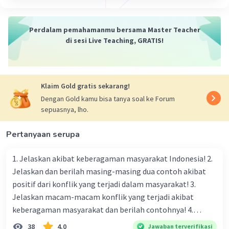
Perdalam pemahamanmu bersama Master Teacher
di sesi Live Teaching, GRATIS!
Klaim Gold gratis sekarang!
Dengan Gold kamu bisa tanya soal ke Forum
sepuasnya, lho.
Pertanyaan serupa
1. Jelaskan akibat keberagaman masyarakat Indonesia! 2.
Jelaskan dan berilah masing-masing dua contoh akibat
positif dari konflik yang terjadi dalam masyarakat! 3.
Jelaskan macam-macam konflik yang terjadi akibat
keberagaman masyarakat dan berilah contohnya! 4.
Mengapa dalam masyarakat yang memiliki keberagaman
38
4.0
Jawaban terverifikasi