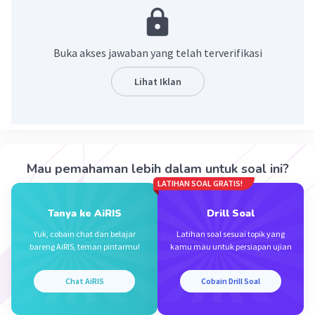
kimia) atau benda mati (tidak bernyawa).
·
0.0
(
0
)
Balas
Beri Rating
Buka akses jawaban yang telah terverifikasi
Lihat Iklan
Salsabila M
Community
Level 58
30 April 2024 14:34
Jawaban terverifikasi
abiotik adalah komponen tak hidup
Iklan
Mau pemahaman lebih dalam untuk soal ini?
·
0.0
(
0
)
Balas
Beri Rating
LATIHAN SOAL GRATIS!
Tanya ke AiRIS
Drill Soal
Yuk, cobain chat dan belajar
Latihan soal sesuai topik yang
bareng AiRIS, teman pintarmu!
kamu mau untuk persiapan ujian
Chat AiRIS
Cobain Drill Soal