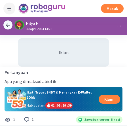
Masuk
Hilya H
30 April 2024 14:28
Iklan
Pertanyaan
Apa yang dimaksud abiotik
Ikuti Tryout SNBT & Menangkan E-Wallet
100rb
Klaim
Habis dalam
01
:
09
:
29
:
39
2
1
Jawaban terverifikasi