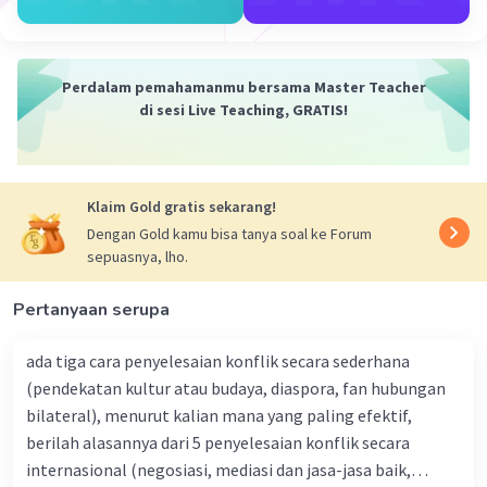
struktur batu besar seperti menhir,
dolmen, dan sarkofagus untuk ritual
keagamaan.
Perdalam pemahamanmu bersama Master Teacher
Zaman Perundagian (Logam):
Manusia
di sesi Live Teaching, GRATIS!
terampil membuat alat dari perunggu atau
besi, seperti kapak corong dan nekara.
Sinonim dan Istilah Terkait:
Klaim Gold gratis sekarang!
Dengan Gold kamu bisa tanya soal ke Forum
Praaksara (sebelum ada tulisan)
sepuasnya, lho.
Nirleka (tanpa tulisan)
Prasejarah
Pertanyaan serupa
Zaman Batu/Logam
ada tiga cara penyelesaian konflik secara sederhana
Zaman ini berakhir berbeda-beda di setiap
(pendekatan kultur atau budaya, diaspora, fan hubungan
tempat, namun ditandai dengan ditemukannya
bilateral), menurut kalian mana yang paling efektif,
bukti-bukti sejarah tertulis.
berilah alasannya dari 5 penyelesaian konflik secara
internasional (negosiasi, mediasi dan jasa-jasa baik,
·
0.0
(
0
)
Balas
Beri Rating