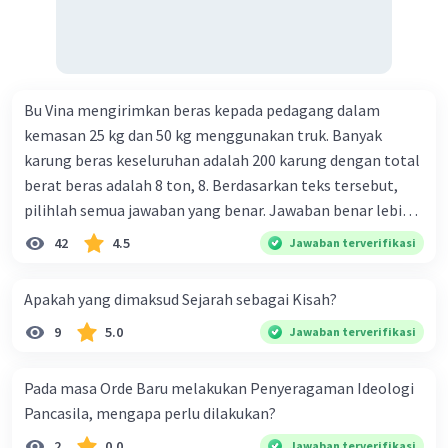
Bu Vina mengirimkan beras kepada pedagang dalam
kemasan 25 kg dan 50 kg menggunakan truk. Banyak
karung beras keseluruhan adalah 200 karung dengan total
berat beras adalah 8 ton, 8. Berdasarkan teks tersebut,
pilihlah semua jawaban yang benar. Jawaban benar lebih
dari satu. Banyak karung beras kemasan 25 kg adalah 50
42
4.5
Jawaban terverifikasi
buah. Banyak karung beras kemasan 50 kg adalah 150
buah. Total berat beras dalam kemasan 25 kg adalah 2
Apakah yang dimaksud Sejarah sebagai Kisah?
ton. Perbandingan berat beras kemasan 25 kg dan 50 kg
9
5.0
Jawaban terverifikasi
dalam truk adalah 1: 3. 9. Berdasarkan teks tersebut, jika
biaya setiap beras karung kecil adalah Rp7.500 dan karung
besar Rp14.000, berapakah biaya angkut semua beras yang
Pada masa Orde Baru melakukan Penyeragaman Ideologi
harus dibayar oleh Bu Vina? A. Rp2.540.000 C. Rp2.312.000 B.
Pancasila, mengapa perlu dilakukan?
Rp2.475.000 D. Rp2.280.000
2
0.0
Jawaban terverifikasi