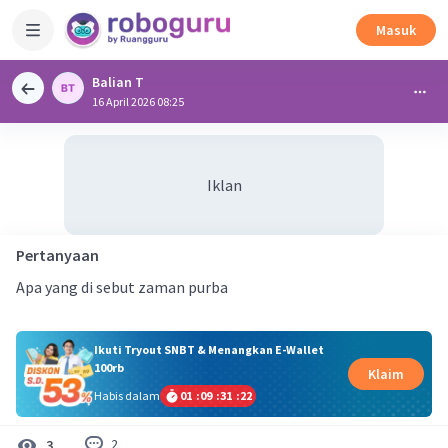
Masuk
Balian T
16 April 2026 08:25
Iklan
Pertanyaan
Apa yang di sebut zaman purba
Ikuti Tryout SNBT & Menangkan E-Wallet
100rb
Klaim
Habis dalam
01
:
09
:
31
:
22
2
3