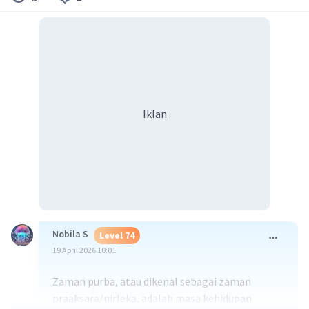
Iklan
Nobila S
Level 74
19 April 2026 10:01
Zaman purba, atau dikenal sebagai zaman
praaksara/nirleka, adalah masa kehidupan