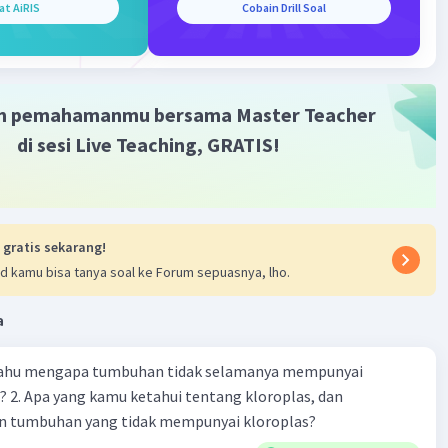
·
0.0
(
0
)
Balas
ating
at AiRIS
Cobain Drill Soal
m pemahamanmu bersama Master Teacher
di sesi Live Teaching, GRATIS!
 gratis sekarang!
d kamu bisa tanya soal ke Forum sepuasnya, lho.
a
 tahu mengapa tumbuhan tidak selamanya mempunyai
? 2. Apa yang kamu ketahui tentang kloroplas, dan
 tumbuhan yang tidak mempunyai kloroplas?