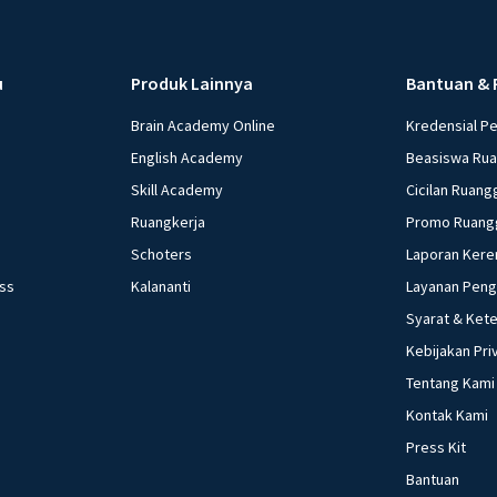
u
Produk Lainnya
Bantuan & 
Brain Academy Online
Kredensial P
English Academy
Beasiswa Ru
Skill Academy
Cicilan Ruang
Ruangkerja
Promo Ruang
Schoters
Laporan Kere
ess
Kalananti
Layanan Pen
Syarat & Ket
Kebijakan Pri
Tentang Kami
Kontak Kami
Press Kit
Bantuan