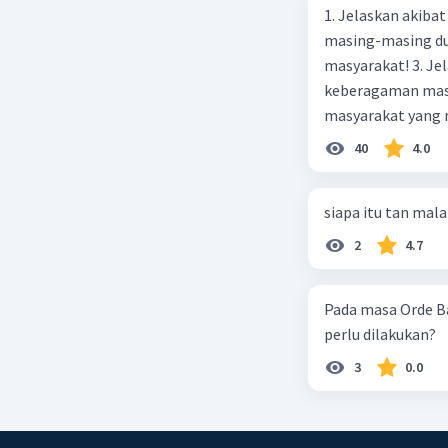
1. Jelaskan akibat keber
masing-masing dua
masyarakat! 3. Jelaskan macam-macam konflik yang terjadi akibat
keberagaman masyarakat
masyarakat yang memi
merupakan negara 
40
4.0
ras, bahasa, dan 
kalian lakukan un
siapa itu tan mal
2
4.7
Pada masa Orde B
perlu dilakukan?
3
0.0