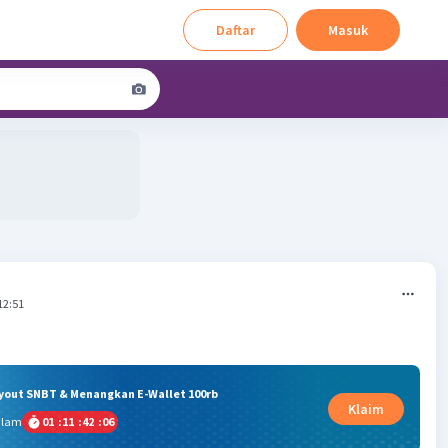
Daftar
Masuk
12:51
ryout SNBT & Menangkan E-Wallet 100rb
Klaim
alam
01
:
11
:
42
:
05