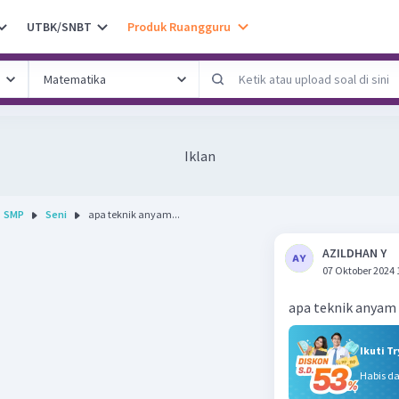
UTBK/SNBT
Produk Ruangguru
Iklan
SMP
Seni
apa teknik anyam...
AZILDHAN Y
07 Oktober 2024 
apa teknik anyam
Ikuti T
Habis d