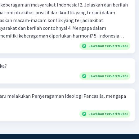
agaman masyarakat Indonesia! 2. Jelaskan dan berilah
 contoh akibat positif dari konflik yang terjadi dalam
 dan berilah contohnya! 4. Mengapa dalam
liki keberagaman diperlukan harmoni? 5. Indonesia
yang kaya akan keberagaman baik dilihat dari agama, suku,
Jawaban terverifikasi
budaya. Berdasarkan pernyataan tersebut, apa yang dapat
tuk menjaga keberagaman supaya terhindar dari konflik?
aka?
Jawaban terverifikasi
aru melakukan Penyeragaman Ideologi Pancasila, mengapa
Jawaban terverifikasi