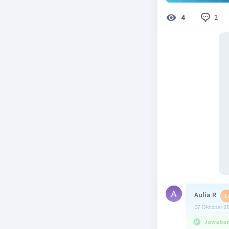
2
4
Aulia R
L
07 Oktober 2
Jawaban 