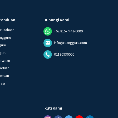
Panduan
Hubungi Kami
erusahaan
+62 815-7441-0000
angguru
info@ruangguru.com
guru
guru
02130930000
ntanan
gaduan
entuan
vasi
Ikuti Kami