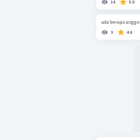
14
5.0
ada berapa anggot
3
4.6