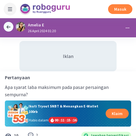
Masuk
Amelia E
26 April 2024 01:20
Iklan
Pertanyaan
Apa syarat laba maksimum pada pasar persaingan
sempurna?
Ikuti Tryout SNBT & Menangkan E-Wallet
100rb
Klaim
Habis dalam
00
:
11
:
15
:
15
2
10
Jawaban terverifikasi