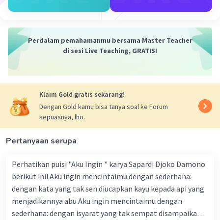
Syarat laba maksimum pada pasar persaingan
sempurna adalah laba normal, yang terjadi
Iklan
Perdalam pemahamanmu bersama Master Teacher
ketika harga produk sama dengan biaya rata-
di sesi Live Teaching, GRATIS!
rata total (BRT) atau biaya total (BT) per unit.
Dalam konteks ini, laba maksimum adalah laba
yang cukup untuk menutup biaya produksi, tetapi
tidak ada kelebihan laba di atas itu.
Klaim Gold gratis sekarang!
Secara lebih spesifik, pada pasar persaingan
Dengan Gold kamu bisa tanya soal ke Forum
sempurna, syarat laba maksimum dapat
sepuasnya, lho.
dijelaskan sebagai berikut:
Laba Nol (Normal)
: Di pasar persaingan
Pertanyaan serupa
sempurna, perusahaan tidak bisa memperoleh
laba ekonomi (super-normal) dalam jangka
Perhatikan puisi "Aku Ingin " karya Sapardi Djoko Damono
panjang karena adanya persaingan yang
berikut ini! Aku ingin mencintaimu dengan sederhana:
sempurna. Oleh karena itu, laba yang diperoleh
dengan kata yang tak sen diucapkan kayu kepada api yang
cenderung hanya cukup untuk menutup biaya-
menjadikannya abu Aku ingin mencintaimu dengan
biaya produksi, termasuk biaya tetap dan
sederhana: dengan isyarat yang tak sempat disampaikan
variabel. Ini dikenal sebagai laba normal atau