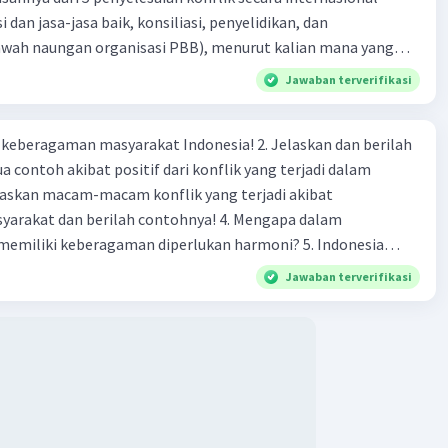
i dan jasa-jasa baik, konsiliasi, penyelidikan, dan
bawah naungan organisasi PBB), menurut kalian mana yang
rilah alasannya
Jawaban terverifikasi
agaman masyarakat Indonesia! 2. Jelaskan dan berilah
 contoh akibat positif dari konflik yang terjadi dalam
 dan berilah contohnya! 4. Mengapa dalam
liki keberagaman diperlukan harmoni? 5. Indonesia
yang kaya akan keberagaman baik dilihat dari agama, suku,
Jawaban terverifikasi
budaya. Berdasarkan pernyataan tersebut, apa yang dapat
tuk menjaga keberagaman supaya terhindar dari konflik?