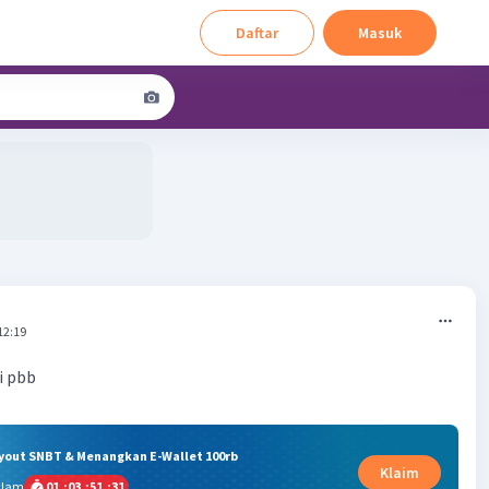
Daftar
Masuk
12:19
i pbb
ryout SNBT & Menangkan E-Wallet 100rb
Klaim
alam
01
:
03
:
51
:
31