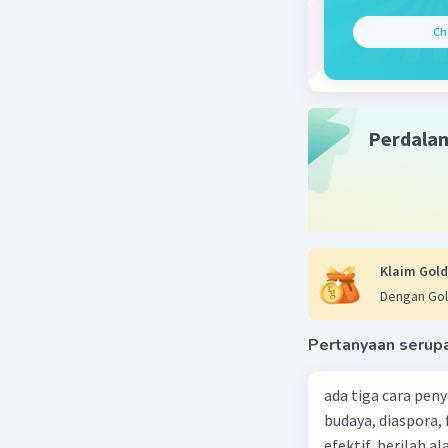
Pbb adala
Ch
Beri R
Perdala
Klaim Gold
Dengan Gol
Pertanyaan serup
ada tiga cara pen
budaya, diaspora,
efektif, berilah alasannya dari 5 penyelesaian konfl