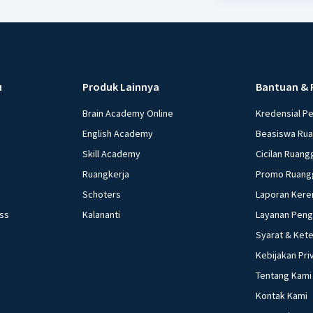
u
Produk Lainnya
Bantuan & 
Brain Academy Online
Kredensial P
English Academy
Beasiswa Ru
Skill Academy
Cicilan Ruang
Ruangkerja
Promo Ruang
Schoters
Laporan Kere
ess
Kalananti
Layanan Pen
Syarat & Ket
Kebijakan Pri
Tentang Kami
Kontak Kami