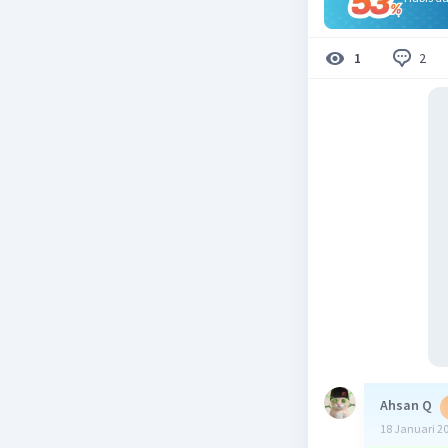
2
1
Ahsan Q
18 Januari 2