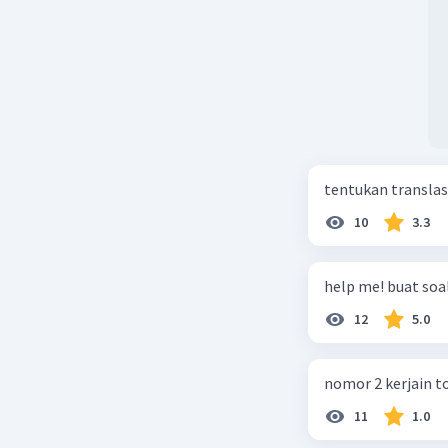
tentukan translasi 
10
3.3
help me! buat soal
12
5.0
nomor 2 kerjain t
11
1.0