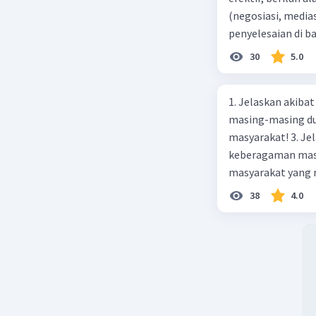
(negosiasi, medias
penyelesaian di 
paling efektif, be
30
5.0
1. Jelaskan akibat keber
masing-masing dua
masyarakat! 3. Jelaskan macam-macam konflik yang terjadi akibat
keberagaman masyarakat
masyarakat yang memi
merupakan negara 
38
4.0
ras, bahasa, dan 
kalian lakukan un