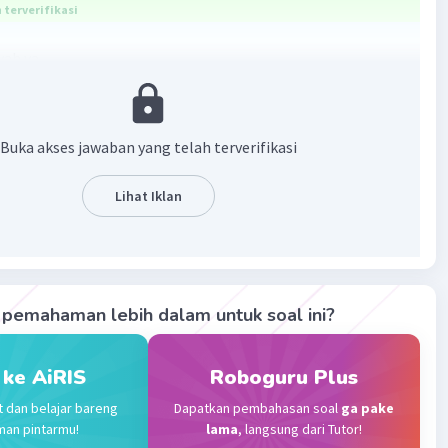
terverifikasi
wab ya
atan nya adalah Perserikatan Bangsa-Bangsa
·
5.0
(
1
)
Balas
ating
Buka akses jawaban yang telah terverifikasi
el A
Level 69
Lihat Iklan
nuari 2024 14:23
serikatan bangsa bangsa
an 1 balasan lainnya
pemahaman lebih dalam untuk soal ini?
evel 73
 ke AiRIS
Roboguru Plus
024 23:55
t dan belajar bareng
Dapatkan pembahasan soal
ga pake
terverifikasi
man pintarmu!
lama
, langsung dari Tutor!