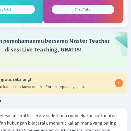
h singkatan dari perserikatan bangsa bangsa
Iklan
at AiRIS
Chat Tutor
·
0.0
(
0
)
Balas
ating
m pemahamanmu bersama Master Teacher
di sesi Live Teaching, GRATIS!
 gratis sekarang!
d kamu bisa tanya soal ke Forum sepuasnya, lho.
a
yelesaian konflik secara sederhana (pendekatan kultur atau
 fan hubungan bilateral), menurut kalian mana yang paling
ik secara internasional