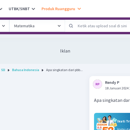
UTBK/SNBT
Produk Ruangguru
Iklan
SD
Bahasa Indonesia
Apa singkatan dari pbb...
Rendy P
18 Januari 2024 
Apa singkatan dar
Ikuti T
Habis d