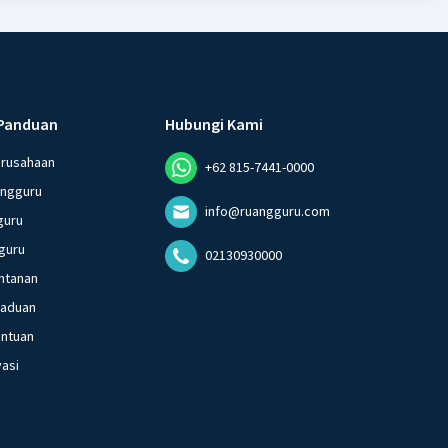
Panduan
Hubungi Kami
erusahaan
+62 815-7441-0000
angguru
info@ruangguru.com
guru
guru
02130930000
ntanan
gaduan
entuan
vasi