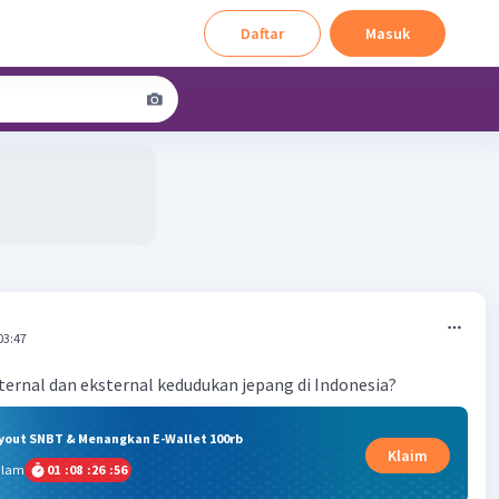
Daftar
Masuk
03:47
nternal dan eksternal kedudukan jepang di Indonesia?
ryout SNBT & Menangkan E-Wallet 100rb
Klaim
alam
01
:
08
:
26
:
55