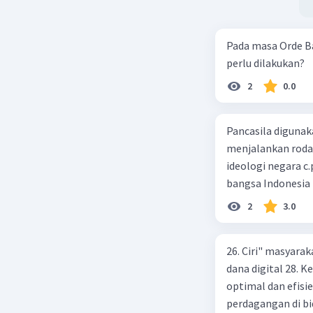
Indonesia
periode p
Pada masa Orde B
perlu dilakukan?
Penjelasa
1. Tujuan
2
0.0
memperol
melimpah 
Pancasila diguna
sebelumny
menjalankan roda p
dan memb
ideologi negara c
peperanga
sangat pe
bangsa Indonesia
2
3.0
2. Tujuan
memperlu
dalam Per
26. Ciri" masyarak
mengendal
dana digital 28.
memanfaat
optimal dan efisi
operasi m
perdagangan di bi