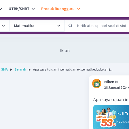
UTBK/SNBT
Produk Ruangguru
Iklan
SMA
Sejarah
Apa saya tujuan internal dan eksternal kedudukan j...
Niken N
28 Januari 2024 
Apa saya tujuan i
Ikuti T
Habis d