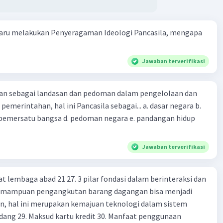
. Pertanyaan ini berkaitan dengan topik sejarah, khususnya
endudukan Jepang di Indonesia.
aru melakukan Penyeragaman Ideologi Pancasila, mengapa
n:
 internal Jepang menduduki Indonesia adalah untuk
Jawaban terverifikasi
eh sumber daya alam dan sumber daya manusia yang
di Indonesia. Seperti yang dijelaskan dalam jawaban
kan sebagai landasan dan pedoman dalam pengelolaan dan
a, Jepang saat itu sedang terlibat dalam Perang Dunia II
emerintahan, hal ini Pancasila sebagai... a. dasar negara b.
utuhkan sumber daya tersebut untuk mendukung
.pemersatu bangsa d. pedoman negara e. pandangan hidup
n mereka. Minyak jarak dan minyak bumi dari Indonesia
nting bagi industri dan kampanye perang Jepang.
Jawaban terverifikasi
 eksternal Jepang menduduki Indonesia adalah untuk
as wilayah kekuasaannya dan memperkuat posisinya
ang Dunia II. Dengan menguasai Indonesia, Jepang dapat
at lembaga abad 21 27. 3 pilar fondasi dalam berinteraksi dan
ikan sumber daya alam yang penting dan strategis, serta
 Kemampuan pengangkutan barang dagangan bisa menjadi
kan posisi geografis Indonesia yang strategis untuk
en, hal ini merupakan kemajuan teknologi dalam sistem
iliter mereka.
dang 29. Maksud kartu kredit 30. Manfaat penggunaan