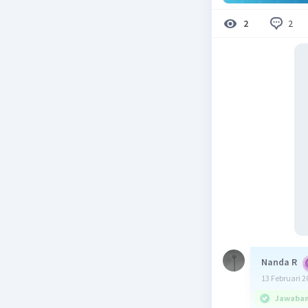
2
2
Nanda R
13 Februari 2
Jawaban 