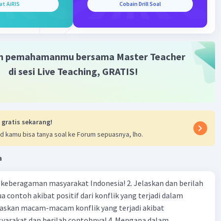
at AiRIS
Cobain Drill Soal
n Tenaga Kerja Paksa:
 melakukan pemobilan tenaga kerja paksa untuk
ung perang mereka. Ribuan orang Indonesia dipaksa
m pemahamanmu bersama Master Teacher
a untuk kepentingan perang Jepang di berbagai proyek,
di sesi Live Teaching, GRATIS!
uk proyek kereta api Burma-Thailand (Death Railway).
sternal Jepang di Indonesia:
kan Jalur Perdagangan:
 gratis sekarang!
sia, dengan kekayaan sumber daya alamnya, menjadi
d kamu bisa tanya soal ke Forum sepuasnya, lho.
gis bagi Jepang dalam mengamankan jalur perdagangan
mastikan pasokan sumber daya yang diperlukan untuk
a
.
tabilitas di Wilayah Asia Tenggara:
agaman masyarakat Indonesia! 2. Jelaskan dan berilah
 contoh akibat positif dari konflik yang terjadi dalam
 berkepentingan untuk menjaga stabilitas di wilayah
enggara agar tidak terjadi pemberontakan atau
 dan berilah contohnya! 4. Mengapa dalam