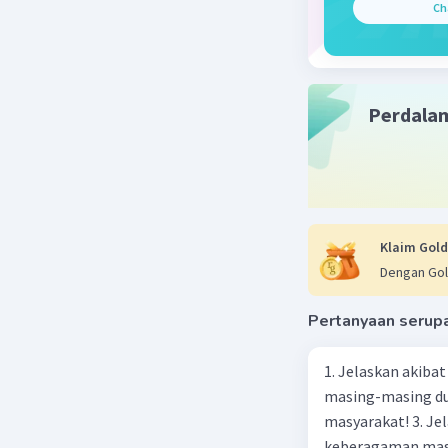
Ch
Pemobila
Jepang
menduk
Perdala
bekerj
termas
Tujuan Ek
Mengaman
Klaim Gold
Indone
Dengan Gol
strate
dan me
Pertanyaan serup
perang
Menjaga S
1. Jelaskan akibat keber
masing-masing dua
Jepang
masyarakat! 3. Jelaskan macam-macam konflik yang terjadi akibat
Asia T
keberagaman masyarakat