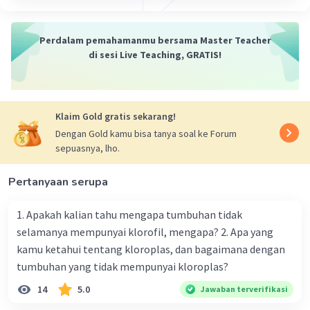
memberikan informasi tentang simbol-simbol
yang digunakan dalam peta. Penting untuk
Perdalam pemahamanmu bersama Master Teacher
memahami arti dari setiap simbol yang
di sesi Live Teaching, GRATIS!
digunakan.
Skala
: Skala pada peta menunjukkan
perbandingan antara jarak di peta dengan jarak
sesungguhnya di lapangan. Memahami skala
Klaim Gold gratis sekarang!
membantu menentukan seberapa besar area
Dengan Gold kamu bisa tanya soal ke Forum
yang diwakili oleh peta.
sepuasnya, lho.
Orientasi
: Penting untuk mengetahui arah utara
pada peta (biasanya ditandai dengan anak panah
Pertanyaan serupa
yang menunjuk ke utara). Ini membantu
menentukan arah dan posisi suatu tempat atau
1. Apakah kalian tahu mengapa tumbuhan tidak
objek di peta.
selamanya mempunyai klorofil, mengapa? 2. Apa yang
Proyeksi
: Peta biasanya dibuat dengan
kamu ketahui tentang kloroplas, dan bagaimana dengan
menggunakan proyeksi tertentu, yang bisa
tumbuhan yang tidak mempunyai kloroplas?
mempengaruhi bentuk dan ukuran objek di peta.
14
5.0
Jawaban terverifikasi
Memahami jenis proyeksi yang digunakan