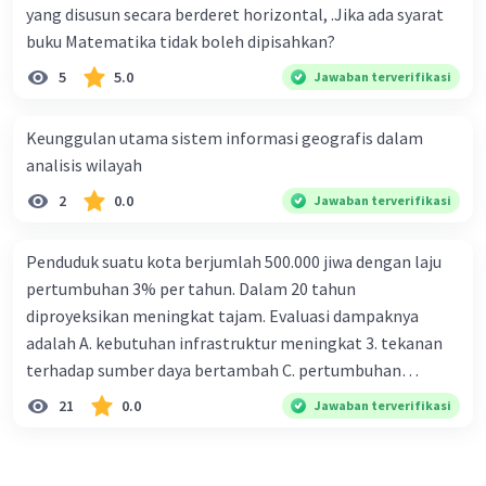
yang disusun secara berderet horizontal, .Jika ada syarat
·
0.0
(
0
)
Balas
Beri Rating
buku Matematika tidak boleh dipisahkan?
5
5.0
Jawaban terverifikasi
Keunggulan utama sistem informasi geografis dalam
analisis wilayah
2
0.0
Jawaban terverifikasi
Penduduk suatu kota berjumlah 500.000 jiwa dengan laju
pertumbuhan 3% per tahun. Dalam 20 tahun
diproyeksikan meningkat tajam. Evaluasi dampaknya
adalah A. kebutuhan infrastruktur meningkat 3. tekanan
terhadap sumber daya bertambah C. pertumbuhan
eksponensial berdampak jangka panjang D. tidak
21
0.0
Jawaban terverifikasi
memengaruhi tata ruang E. proyeksi penduduk penting
untuk perencanaan