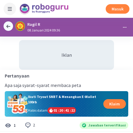
Masuk
Ragil R
08 Januari 2024 09:36
Iklan
Pertanyaan
Apa saja syarat-syarat membaca peta
Ikuti Tryout SNBT & Menangkan E-Wallet
100rb
Klaim
Habis dalam
01
:
20
:
41
:
22
2
1
Jawaban terverifikasi