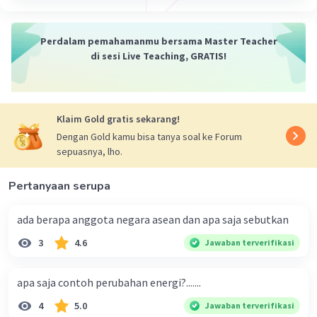
Adapun beberapa manfaat lain dari batu alam
Iklan
Perdalam pemahamanmu bersama Master Teacher
bagi kehidupan manusia adalah sebagai
di sesi Live Teaching, GRATIS!
berikut.
Bidang Konstruksi Bangunan.
Bidang Kesehatan.
Klaim Gold gratis sekarang!
Bidang Kecantikan.
Dengan Gold kamu bisa tanya soal ke Forum
Bidang Pertanian.
sepuasnya, lho.
Bidang Peternakan.
Bidang Industri.
Pertanyaan serupa
ada berapa anggota negara asean dan apa saja sebutkan
·
0.0
(
0
)
Balas
Beri Rating
3
4.6
Jawaban terverifikasi
apa saja contoh perubahan energi?.......
4
5.0
Jawaban terverifikasi