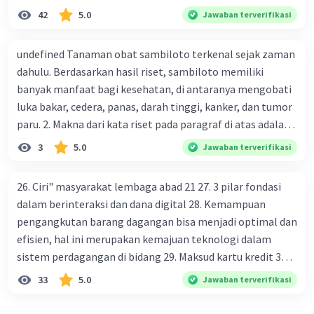
modernisasi dalam kehidupan sosial masyarakat 5.
42
5.0
Jawaban terverifikasi
Kegiatan manusia di bidang ekonomi yang menunjukkan
perubahan ke arah modernisasi 6. Contoh pengaruh
undefined Tanaman obat sambiloto terkenal sejak zaman
modernisasi di bidang ilmu pengetahuan dan pendidikan
dahulu. Berdasarkan hasil riset, sambiloto memiliki
terhadap pola pikir masyarakat 7. Konsep mengenai
banyak manfaat bagi kesehatan, di antaranya mengobati
proses modernisasi di masyarakat seringkali mengalami
luka bakar, cedera, panas, darah tinggi, kanker, dan tumor
kesalahan pahaman, salah satunya kesalahan tersebut
paru. 2. Makna dari kata riset pada paragraf di atas adalah
menganggap jika menjadi modern adalah mengikuti... 8.
... A. penelitian B. percobaan C. penggunaan D. penerapan
3
5.0
Jawaban terverifikasi
arti dari globalisasi 9. Bentuk kearifan lokal di wilayah
Madura yang berperan dalam pengelolaan SDA dan
dukungan dalam bentuk kebudayaan 10. Syarat menjaga
26. Ciri" masyarakat lembaga abad 21 27. 3 pilar fondasi
tradisi kearifan lokal di Nusantara 11. Ciri uang kartal,
dalam berinteraksi dan dana digital 28. Kemampuan
giral 12. Syarat melakukan kegiatan barter 13. Arti dari
pengangkutan barang dagangan bisa menjadi optimal dan
durability yang merupakan syarat sebuah benda bisa
efisien, hal ini merupakan kemajuan teknologi dalam
dikatakan sebagai uang 14. maksud token money dalam
sistem perdagangan di bidang 29. Maksud kartu kredit 30.
nilai intrinsik 15. maksud dengan satuan hitung dalam
Manfaat penggunaan teknologi informasi di bidang
33
5.0
Jawaban terverifikasi
fungsi uang 16. fungsi uang 17. peranan dan maksud
perdagangan bagi masyarakat 31. Keuntungan
didirikan lembaga keuangan non-Bank / bukan bank 18.
menggunakan ATM dan kartu debit dalam pembayaran 32.