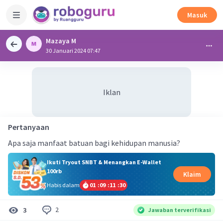
Masuk
Mazaya M
30 Januari 2024 07:47
Iklan
Pertanyaan
Apa saja manfaat batuan bagi kehidupan manusia?
Ikuti Tryout SNBT & Menangkan E-Wallet
100rb
Klaim
Habis dalam
01
:
09
:
11
:
30
2
3
Jawaban terverifikasi