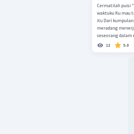
Cermatilah puisi 
waktuku Ku mau ta
itu Dari kumpulan
meradang menerjan
seseorang dalam 
tanpa beban C. ke
12
5.0
seseorang yang ti
keadaan yang seda