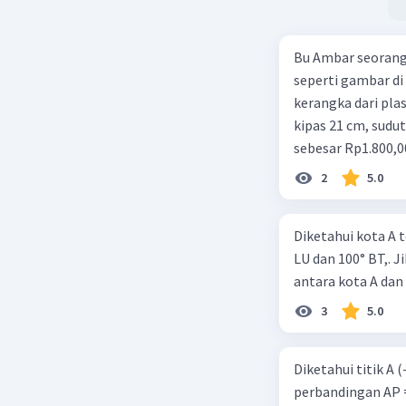
Bu Ambar seorang 
seperti gambar di 
kerangka dari plast
kipas 21 cm, sudut
sebesar Rp1.800,0
Rp350,00/m. Kipas
2
5.0
total keuntungan 
Diketahui kota A t
LU dan 100° BT,. J
antara kota A da
3
5.0
Diketahui titik A (-
perbandingan AP = 3 PB , m