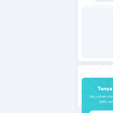
Berdasarka
dapat dis
tentang ke
sebagai m
dunia ini 
Beri R
Tanya
Yuk, cobain cha
AiRIS, te