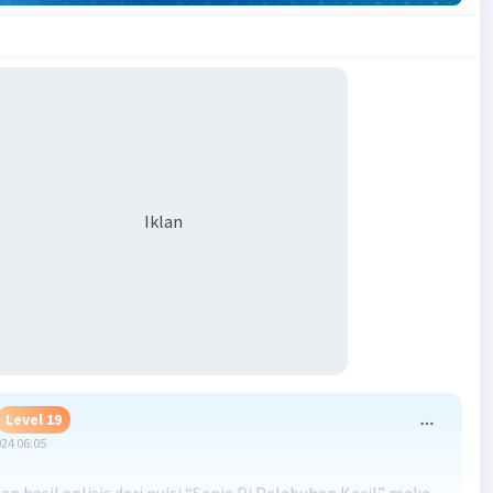
Iklan
Level 19
024 06:05