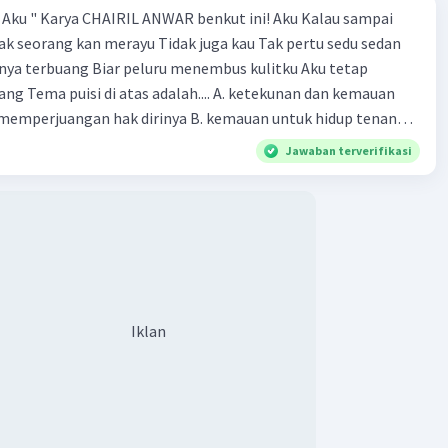
" Aku " Karya CHAIRIL ANWAR benkut ini! Aku Kalau sampai
k seorang kan merayu Tidak juga kau Tak pertu sedu sedan
nya terbuang Biar peluru menembus kulitku Aku tetap
g Tema puisi di atas adalah.... A. ketekunan dan kemauan
memperjuangan hak dirinya B. kemauan untuk hidup tenang
gigihan sesorang dalam mendapatkan cinta sejati D.
Jawaban terverifikasi
dak mau diganggu oleh siapapun E. kepasrahan kepada
ng terjadi
Iklan