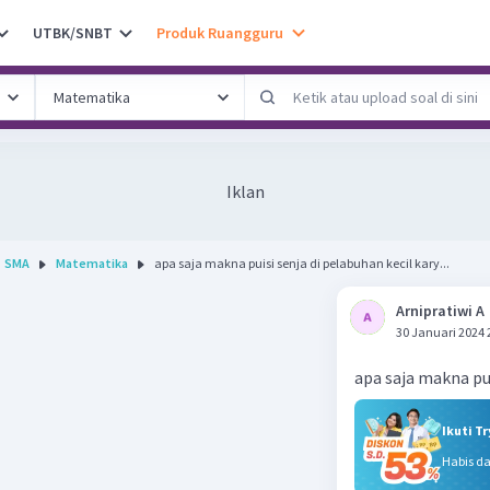
UTBK/SNBT
Produk Ruangguru
Iklan
SMA
Matematika
apa saja makna puisi senja di pelabuhan kecil kary...
Arnipratiwi A
30 Januari 2024 
apa saja makna pui
Ikuti T
Habis d