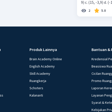
2
5.0
u
Produk Lainnya
Bantuan & 
Brain Academy Online
Kredensial P
English Academy
Beasiswa Ru
Skill Academy
Cicilan Ruang
Ruangkerja
Promo Ruang
Schoters
Laporan Kere
ess
Kalananti
Layanan Pen
Syarat & Ket
Kebijakan Pri