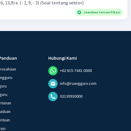
9) c. (15, -3,9) d. (-16, 13,9) e. (- 1, 9, - 3) (Soal tentang vektor)
Jawaban terverifikasi
Panduan
Hubungi Kami
erusahaan
+62 815-7441-0000
angguru
info@ruangguru.com
guru
guru
02130930000
ntanan
gaduan
entuan
vasi