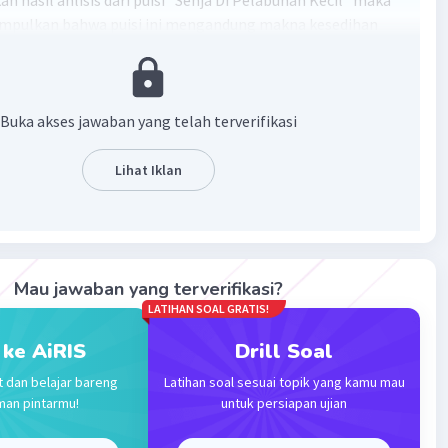
n hasil anlisis dari puisi “Senja Di Pelabuhan Kecil” maka
impulkan bahwa puisi ini mengandung makna kesedihan
hilangan dan pelajaran yang diambil dari puisi ini yaitu
anusia kita harus tetap ikhlas atas semua takdir karena di
tidak ada yang abadi.
Buka akses jawaban yang telah terverifikasi
·
0.0
(
0
)
Balas
ating
Lihat Iklan
Mau jawaban yang terverifikasi?
LATIHAN SOAL GRATIS!
Iklan
 ke AiRIS
Drill Soal
t dan belajar bareng
Latihan soal sesuai topik yang kamu mau
man pintarmu!
untuk persiapan ujian