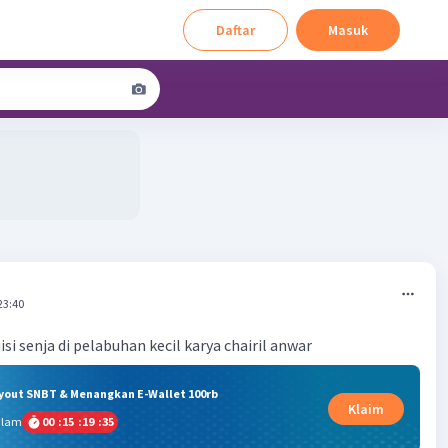
Daftar
Masuk
23:40
si senja di pelabuhan kecil karya chairil anwar
ryout SNBT & Menangkan E-Wallet 100rb
Klaim
alam
00
:
15
:
19
:
35