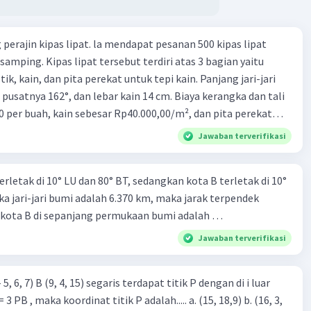
perajin kipas lipat. la mendapat pesanan 500 kipas lipat
samping. Kipas lipat tersebut terdiri atas 3 bagian yaitu
ik, kain, dan pita perekat untuk tepi kain. Panjang jari-jari
 pusatnya 162°, dan lebar kain 14 cm. Biaya kerangka dan tali
0 per buah, kain sebesar Rp40.000,00/m², dan pita perekat
 tersebut dijual dengan harga Rp6.500,00 per buah. Tentukan
Jawaban terverifikasi
yang diperoleh Bu Ambar.
erletak di 10° LU dan 80° BT, sedangkan kota B terletak di 10°
ika jari-jari bumi adalah 6.370 km, maka jarak terpendek
n kota B di sepanjang permukaan bumi adalah …
Jawaban terverifikasi
 5, 6, 7) B (9, 4, 15) segaris terdapat titik P dengan di i luar
aka koordinat titik P adalah..... a. (15, 18,9) b. (16, 3,