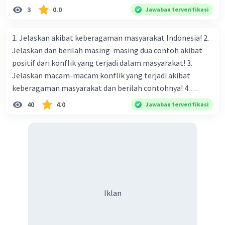
argumen yang menyatakan bahwa Perhimpunan
3
0.0
Jawaban terverifikasi
Indonesia dianggap sebagai salah satu bagian terpenting
dalam sejarah nasional Indonesia! 4.) Apa yang dimaksud
1. Jelaskan akibat keberagaman masyarakat Indonesia! 2.
dengan masa radikal dalam pergerakan nasional
Jelaskan dan berilah masing-masing dua contoh akibat
Indonesia? Lalu bagaimana reaksi pemerintah kolonial
positif dari konflik yang terjadi dalam masyarakat! 3.
menghadapinya! -masa radikal itu adalah
Jelaskan macam-macam konflik yang terjadi akibat
keberagaman masyarakat dan berilah contohnya! 4.
Mengapa dalam masyarakat yang memiliki keberagaman
40
4.0
Jawaban terverifikasi
diperlukan harmoni? 5. Indonesia merupakan negara yang
kaya akan keberagaman baik dilihat dari agama, suku, ras,
bahasa, dan budaya. Berdasarkan pernyataan tersebut,
apa yang dapat kalian lakukan untuk menjaga
keberagaman supaya terhindar dari konflik?
Iklan