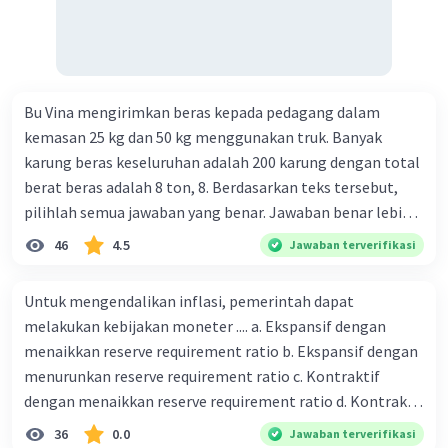
Bu Vina mengirimkan beras kepada pedagang dalam
kemasan 25 kg dan 50 kg menggunakan truk. Banyak
karung beras keseluruhan adalah 200 karung dengan total
berat beras adalah 8 ton, 8. Berdasarkan teks tersebut,
pilihlah semua jawaban yang benar. Jawaban benar lebih
dari satu. Banyak karung beras kemasan 25 kg adalah 50
46
4.5
Jawaban terverifikasi
buah. Banyak karung beras kemasan 50 kg adalah 150
buah. Total berat beras dalam kemasan 25 kg adalah 2
Untuk mengendalikan inflasi, pemerintah dapat
ton. Perbandingan berat beras kemasan 25 kg dan 50 kg
melakukan kebijakan moneter .... a. Ekspansif dengan
dalam truk adalah 1: 3. 9. Berdasarkan teks tersebut, jika
menaikkan reserve requirement ratio b. Ekspansif dengan
biaya setiap beras karung kecil adalah Rp7.500 dan karung
menurunkan reserve requirement ratio c. Kontraktif
besar Rp14.000, berapakah biaya angkut semua beras yang
dengan menaikkan reserve requirement ratio d. Kontraktif
harus dibayar oleh Bu Vina? A. Rp2.540.000 C. Rp2.312.000 B.
dengan menurunkan reserve requirement ratio e.
36
0.0
Jawaban terverifikasi
Rp2.475.000 D. Rp2.280.000