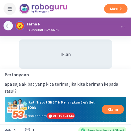
Masuk
Farha N
17 Januari 2024 06:50
Iklan
Pertanyaan
apa saja akibat yang kita terima jika kita beriman kepada
rasul?
Ikuti Tryout SNBT & Menangkan E-Wallet
100rb
Klaim
Habis dalam
01
:
19
:
04
:
33
1
2
Jawaban terverifikasi