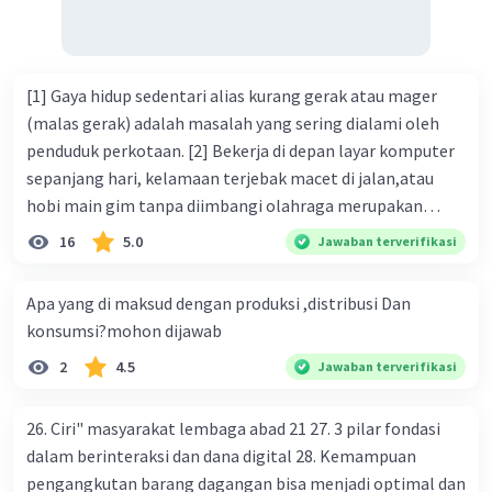
8. Watak tokoh Ayah dalam kutipan novel tersebut adalah
.... (A) penurut dan pendiam (B) pemaaf dan pendiam (C)
perasa dan pendiam (D) pemurung dan pendiam (E)
[1] Gaya hidup sedentari alias kurang gerak atau mager
penolong dan pendiam
(malas gerak) adalah masalah yang sering dialami oleh
penduduk perkotaan. [2] Bekerja di depan layar komputer
sepanjang hari, kelamaan terjebak macet di jalan,atau
hobi main gim tanpa diimbangi olahraga merupakan
bentuk dari gaya hidup sedentari. [3] Jika Anda termasuk
16
5.0
Jawaban terverifikasi
salah satu orang yang sering melakukan berbagai
rutinitas tersebut, Anda harus waspada. [4] Pasalnya, gaya
Apa yang di maksud dengan produksi ,distribusi Dan
hidup sedentari sangat berbahaya karena membuat Anda
konsumsi?mohon dijawab
berisiko terkena diabetes tipe 2. [5] Gaya hidup sedentari
2
4.5
Jawaban terverifikasi
menyebabkan masyarakat, terutama penduduk kota,
malas bergerak. [6] Coba ingat-ingat, dalam sehari ini,
sudah berapa kali Anda dalam menggunakan aplikasi
26. Ciri" masyarakat lembaga abad 21 27. 3 pilar fondasi
online untuk memenuhi kebutuh Anda? [7] Selain itu, tilik
dalam berinteraksi dan dana digital 28. Kemampuan
juga berapa banyak langkah yang sudah Anda dapatkan
pengangkutan barang dagangan bisa menjadi optimal dan