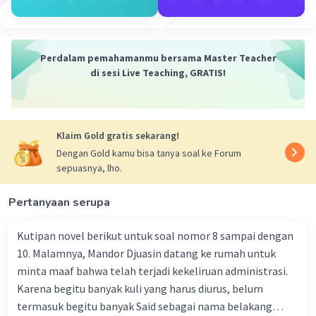
untuk berkontribusi pada proses produksi.
Sebagai pemilik faktor produksi, rumah tangga
konsumsi juga dapat memiliki aset modal
Perdalam pemahamanmu bersama Master Teacher
seperti tanah atau modal manusia yang
di sesi Live Teaching, GRATIS!
diperoleh melalui pendidikan. Meskipun mereka
lebih umum dikenal sebagai konsumen, mereka
juga memainkan peran penting dalam
menyediakan faktor produksi yang mendukung
Klaim Gold gratis sekarang!
aktivitas ekonomi dan pertumbuhan di berbagai
Dengan Gold kamu bisa tanya soal ke Forum
sektor.
sepuasnya, lho.
·
0.0
(
0
)
Balas
Beri Rating
Pertanyaan serupa
Kutipan novel berikut untuk soal nomor 8 sampai dengan
10. Malamnya, Mandor Djuasin datang ke rumah untuk
minta maaf bahwa telah terjadi kekeliruan administrasi.
Karena begitu banyak kuli yang harus diurus, belum
termasuk begitu banyak Said sebagai nama belakang