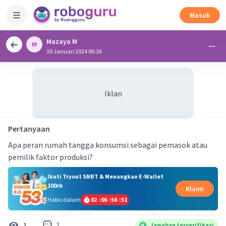
Masuk
Mazaya M
30 Januari 2024 06:36
Iklan
Pertanyaan
Apa peran rumah tangga konsumsi sebagai pemasok atau
pemilik faktor produksi?
Ikuti Tryout SNBT & Menangkan E-Wallet
100rb
Klaim
Habis dalam
02
:
06
:
56
:
50
2
1
Jawaban terverifikasi