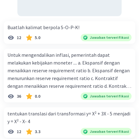
Buatlah kalimat berpola S-O-P-K!
12
5.0
Jawaban terverifikasi
Untuk mengendalikan inflasi, pemerintah dapat
melakukan kebijakan moneter .... a. Ekspansif dengan
menaikkan reserve requirement ratio b. Ekspansif dengan
menurunkan reserve requirement ratio c. Kontraktif
dengan menaikkan reserve requirement ratio d. Kontraktif
dengan menurunkan reserve requirement ratio e.
36
0.0
Jawaban terverifikasi
Ekspansif dengan menaikkan tingkat diskonto Bila Bank
Indonesia melakukan kebijakan moneter ekspansif,
tentukan translasi dari transformasi y= X² + 3X - 5 menjadi
ceteris paribus maka .... a. Menimbulkan inflasi di mana
y = X² - X- 4
bentuk kurva jumlah uang beredar (penawaran uang) naik
12
3.3
Jawaban terverifikasi
dari kiri bawah ke kanan atas b. Menimbulkan deflasi di