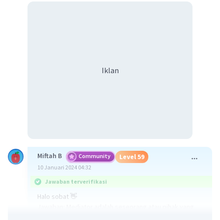
Iklan
Miftah B
Community
Level 59
10 Januari 2024 04:32
Jawaban terverifikasi
Halo sobat 👋
Jawaban: Mediator adalah seseorang atau pihak yang
bertindak sebagai perantara atau penengah dalam