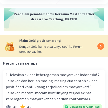
Gusmelie G
Level 34
10 Januari 2024 06:30
Perdalam pemahamanmu bersama Master Teacher
Jawaban terverifikasi
di sesi Live Teaching, GRATIS!
Mediator adalah orang yang bertugas untuk
Iklan
menjadi penegah antara dua orang yang sedang
berkonflik.
Klaim Gold gratis sekarang!
Dengan Gold kamu bisa tanya soal ke Forum
·
0.0
(
0
)
Balas
Beri Rating
sepuasnya, lho.
Pertanyaan serupa
1. Jelaskan akibat keberagaman masyarakat Indonesia! 2.
Jelaskan dan berilah masing-masing dua contoh akibat
positif dari konflik yang terjadi dalam masyarakat! 3.
Jelaskan macam-macam konflik yang terjadi akibat
keberagaman masyarakat dan berilah contohnya! 4.
Mengapa dalam masyarakat yang memiliki keberagaman
39
4.0
Jawaban terverifikasi