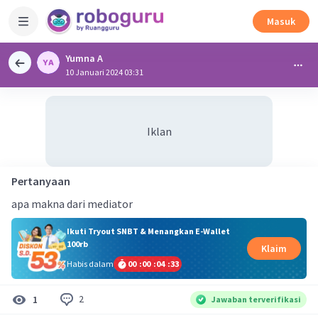
Masuk
Yumna A
10 Januari 2024 03:31
Iklan
Pertanyaan
apa makna dari mediator
Ikuti Tryout SNBT & Menangkan E-Wallet
100rb
Klaim
Habis dalam
00
:
00
:
04
:
32
2
1
Jawaban terverifikasi