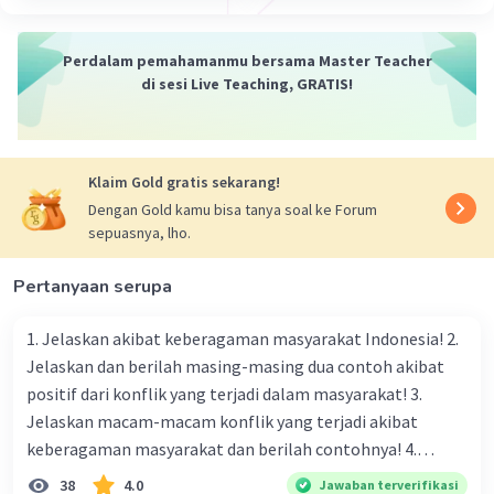
·
0.0
(
0
)
Balas
Beri Rating
Perdalam pemahamanmu bersama Master Teacher
di sesi Live Teaching, GRATIS!
Klaim Gold gratis sekarang!
Dengan Gold kamu bisa tanya soal ke Forum
sepuasnya, lho.
Pertanyaan serupa
1. Jelaskan akibat keberagaman masyarakat Indonesia! 2.
Jelaskan dan berilah masing-masing dua contoh akibat
positif dari konflik yang terjadi dalam masyarakat! 3.
Jelaskan macam-macam konflik yang terjadi akibat
keberagaman masyarakat dan berilah contohnya! 4.
Mengapa dalam masyarakat yang memiliki keberagaman
38
4.0
Jawaban terverifikasi