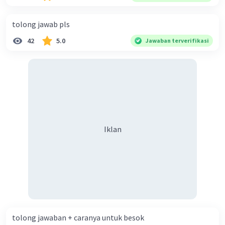
diperlukan harmoni? 5. Indonesia merupakan negara yang
kaya akan keberagaman baik dilihat dari agama, suku, ras,
tolong jawab pls
bahasa, dan budaya. Berdasarkan pernyataan tersebut,
42
5.0
Jawaban terverifikasi
apa yang dapat kalian lakukan untuk menjaga
keberagaman supaya terhindar dari konflik?
Iklan
tolong jawaban + caranya untuk besok