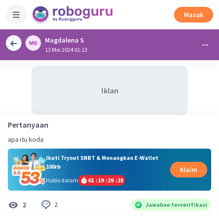
Masuk
Magdalena S
13 Mei 2024 01:13
Iklan
Pertanyaan
apa itu koda
Ikuti Tryout SNBT & Menangkan E-Wallet
100rb
Klaim
Habis dalam
01
:
19
:
29
:
28
2
2
Jawaban terverifikasi