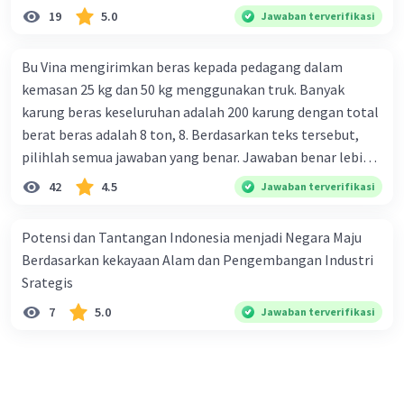
19
5.0
Jawaban terverifikasi
Bu Vina mengirimkan beras kepada pedagang dalam
kemasan 25 kg dan 50 kg menggunakan truk. Banyak
karung beras keseluruhan adalah 200 karung dengan total
berat beras adalah 8 ton, 8. Berdasarkan teks tersebut,
pilihlah semua jawaban yang benar. Jawaban benar lebih
dari satu. Banyak karung beras kemasan 25 kg adalah 50
42
4.5
Jawaban terverifikasi
buah. Banyak karung beras kemasan 50 kg adalah 150
buah. Total berat beras dalam kemasan 25 kg adalah 2
Potensi dan Tantangan Indonesia menjadi Negara Maju
ton. Perbandingan berat beras kemasan 25 kg dan 50 kg
Berdasarkan kekayaan Alam dan Pengembangan Industri
dalam truk adalah 1: 3. 9. Berdasarkan teks tersebut, jika
Srategis
biaya setiap beras karung kecil adalah Rp7.500 dan karung
7
5.0
Jawaban terverifikasi
besar Rp14.000, berapakah biaya angkut semua beras yang
harus dibayar oleh Bu Vina? A. Rp2.540.000 C. Rp2.312.000 B.
Rp2.475.000 D. Rp2.280.000