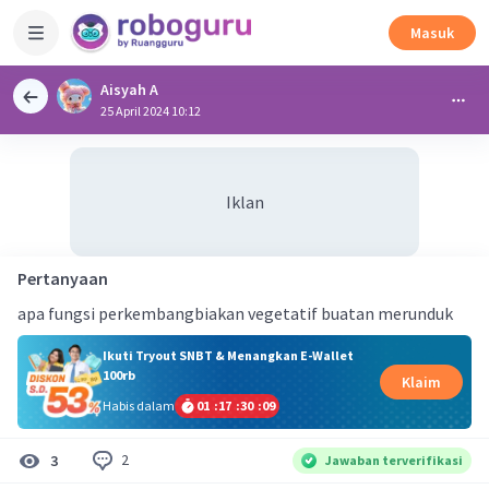
Masuk
Aisyah A
25 April 2024 10:12
Iklan
Pertanyaan
apa fungsi perkembangbiakan vegetatif buatan merunduk
Ikuti Tryout SNBT & Menangkan E-Wallet
100rb
Klaim
Habis dalam
01
:
17
:
30
:
09
2
3
Jawaban terverifikasi