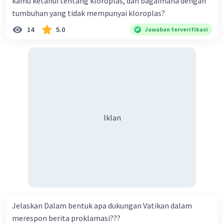
kamu ketahui tentang kloroplas, dan bagaimana dengan
tumbuhan yang tidak mempunyai kloroplas?
Jawaban terverifikasi
14
5.0
Jawaban terverifikasi
Perkembangbiakan vegetatif buatan merunduk
Iklan
memiliki beberapa fungsi, antara lain:
Perbanyakan Tanaman
: Teknik merunduk
digunakan untuk menghasilkan tanaman baru
dari tanaman induk yang telah ada. Dengan cara
ini, tanaman dapat diperbanyak secara efisien
tanpa harus menunggu proses berbunga dan
Iklan
berbuah, sehingga mempercepat produksi
tanaman.
Pemeliharaan Varietas Unggul
: Merunduk
memungkinkan untuk memperbanyak tanaman
varietas unggul yang memiliki sifat-sifat yang
diinginkan, seperti produktivitas tinggi,
resistensi terhadap penyakit, atau kualitas yang
Jelaskan Dalam bentuk apa dukungan Vatikan dalam
baik. Ini membantu dalam pemeliharaan
merespon berita proklamasi???
keberagaman genetik dan keberlanjutan