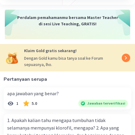
ji yang memakan waktu dan energi. Sebaliknya,
tanaman dapat diperbanyak dengan cepat dan
efisien.
Perdalam pemahamanmu bersama Master Teacher
Pemulihan Tanaman
: Perkembangbiakan
di sesi Live Teaching, GRATIS!
vegetatif buatan merunduk juga dapat
digunakan untuk memulihkan tanaman yang
rusak atau melemah dengan cepat, karena
Klaim Gold gratis sekarang!
tanaman baru akan tumbuh dari bagian yang
sehat dari tanaman induk.
Dengan Gold kamu bisa tanya soal ke Forum
sepuasnya, lho.
Penyebaran Tanaman
: Tanaman yang
dihasilkan dari perkembangbiakan vegetatif
Pertanyaan serupa
merunduk dapat digunakan untuk memperluas
area penanaman atau menyebarluaskan jenis
apa jawaban yang benar?
tanaman tertentu ke daerah yang baru.
1
5.0
Jawaban terverifikasi
·
5.0
(
1
)
Balas
Beri Rating
1. Apakah kalian tahu mengapa tumbuhan tidak
selamanya mempunyai klorofil, mengapa? 2. Apa yang
Nanda R
Community
Level 89
25 April 2024 10:18