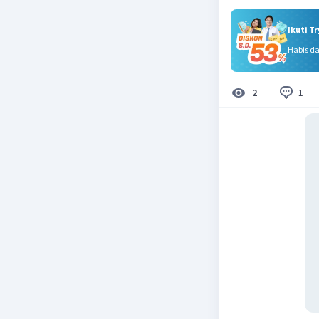
Ikuti T
Habis d
1
2