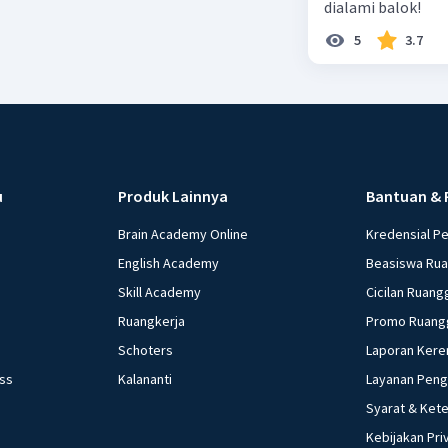
dialami balok!
5
3.7
u
Produk Lainnya
Bantuan & 
Brain Academy Online
Kredensial P
English Academy
Beasiswa Ru
Skill Academy
Cicilan Ruang
Ruangkerja
Promo Ruang
Schoters
Laporan Kere
ess
Kalananti
Layanan Pen
Syarat & Ket
Kebijakan Pri