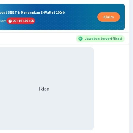
ryout SNBT & Menangkan E-Wallet 100rb
Klaim
alam
00
:
16
:
59
:
04
Jawaban terverifikasi
Iklan