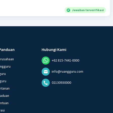
Jawaban terverifikasi
Panduan
Hubungi Kami
erusahaan
+62 815-7441-0000
angguru
info@ruangguru.com
guru
guru
02130930000
ntanan
gaduan
entuan
vasi