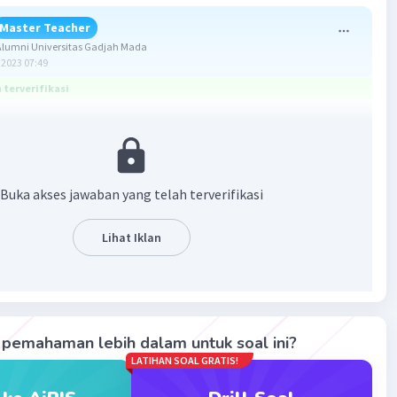
Master Teacher
lumni Universitas Gadjah Mada
2023 07:49
terverifikasi
ang benar adalah 48 J.
:
Buka akses jawaban yang telah terverifikasi
s
Lihat Iklan
...?
pemahaman lebih dalam untuk soal ini?
ian:
LATIHAN SOAL GRATIS!
dapat diselesaikan dengan konsep usaha, dimana
nnya adalah: