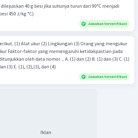
dilepaskan 40 g besi jika suhunya turun dari 90°C menjadi
besi 450 J/kg °C)
Jawaban terverifikasi
2
1/2.at
2
 + (1/2 x 2 x 3
)
= 12 m
erikut. (1) Alat ukur (2) Lingkungan (3) Orang yang mengukur
ukur Faktor-faktor yang memengaruhi ketidakpastian pada
 = 48 J
eh data nomor ... A. (1) dan (2) B. (1) dan (3) C. (1)
dan (4) D. (1), (2), dan (3) E. (1), (2),(3), dan (4)
ban yang tepat adalah 48 J.
Jawaban terverifikasi
·
0.0
(
0
)
Balas
ating
Iklan