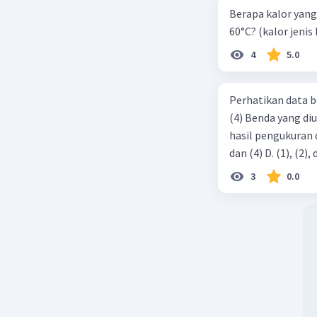
Berapa kalor yang 
6 = 3a
2
60°C? (kalor jenis 
a = 2 m/s
4
5.0
s = vo.t + 
s = (1 x 3 )
s = 3 + 9 
Perhatikan data b
(4) Benda yang di
W = 4 x 12
hasil pengukuran ditunjukkan ol
Jadi jawa
3
0.0
Beri R