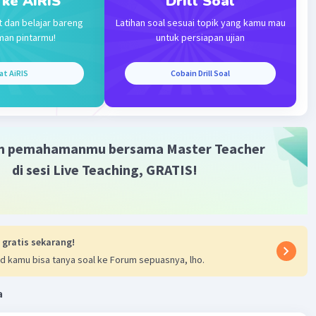
 ke AiRIS
Drill Soal
t dan belajar bareng
Latihan soal sesuai topik yang kamu mau
man pintarmu!
untuk persiapan ujian
ltan gaya (N)
ndahan (m)
at AiRIS
Cobain Drill Soal
 (J)
sep gerak lurus berubah beraturan (GLBB), dengan
n:
+ at
2
+ 2 as
m pemahamanmu bersama Master Teacher
2
 + 1/2.at
di sesi Live Teaching, GRATIS!
patan awal (m/s)
patan akhir (m/s)
2
patan (m/s
)
 gratis sekarang!
(s)
d kamu bisa tanya soal ke Forum sepuasnya, lho.
(m)
a
at