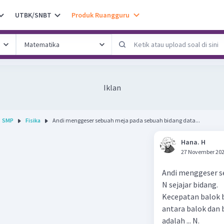
UTBK/SNBT
Produk Ruangguru
Iklan
SMP
Fisika
Andi menggeser sebuah meja pada sebuah bidang data...
Hana. H
27 November 202
Andi menggeser s
N sejajar bidang.
Kecepatan balok b
antara balok dan 
adalah ... N.